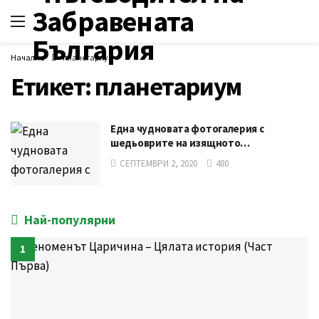
Начална
планетариум
Етикет:
планетариум
Една чудновата фотогалерия с
шедьоврите на изящното…
СЕПТЕМВРИ 2, 2020
480
Най-популярни