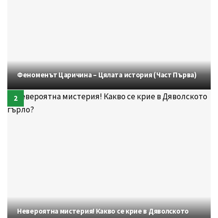
Феноменът Царичина – Цялата история (Част Първа)
Невероятна мистерия! Какво се крие в Дяволското