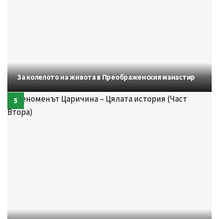
За колелото на живота в Преображенския манастир