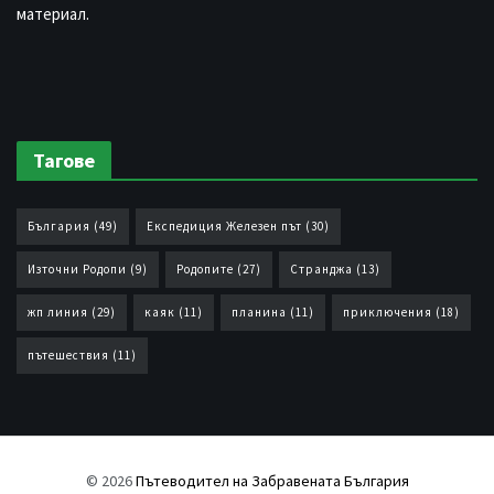
материал.
Тагове
България
(49)
Експедиция Железен път
(30)
Източни Родопи
(9)
Родопите
(27)
Странджа
(13)
жп линия
(29)
каяк
(11)
планина
(11)
приключения
(18)
пътешествия
(11)
© 2026
Пътеводител на Забравената България