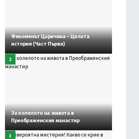
Феноменът Царичина – Цялата
история (Част Първа)
За колелото на живота в
Преображенския манастир