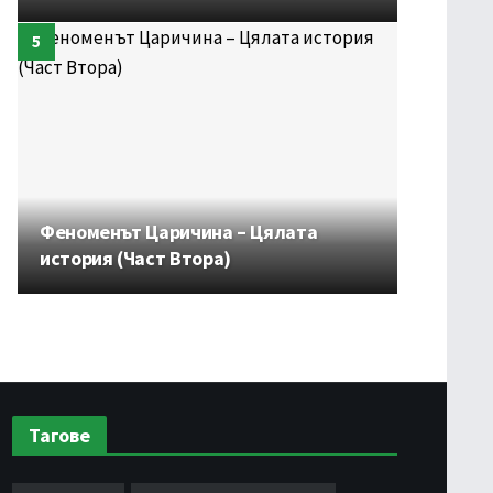
Феноменът Царичина – Цялата
история (Част Втора)
Тагове