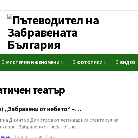
МИСТЕРИИ И ФЕНОМЕНИ
ФОТОПИСИ
ВИДЕО
атичен театър
) „Забравени от небето“ –…
г на Димитър Димитров от легендарния спектакъл на
нянова „Забравени от небето“, по…
илиан
АПРИЛ 3, 2020
456