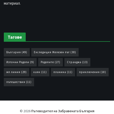
материал.
Тагове
България
(49)
Експедиция Железен път
(30)
Източни Родопи
(9)
Родопите
(27)
Странджа
(13)
жп линия
(29)
каяк
(11)
планина
(11)
приключения
(18)
пътешествия
(11)
© 2026
Пътеводител на Забравената България