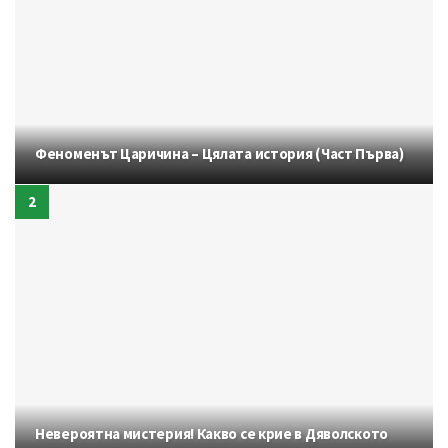
Феноменът Царичина – Цялата история (Част Първа)
Невероятна мистерия! Какво се крие в Дяволското