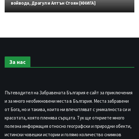
войвода, Драгул и Алтън Стоян [КНИГА]
За нас
Пътеводител на Забравената България е сайт за приключения
и за много необикновени места в България. Места забравени
от Бога, но и такива, които ни впечатляват с уникалноста си и
красотата, която пленява сърцата. Тук ще откриете много
полезна информация относно географски и природни обекти,
истински човешки истории и голямо количество снимков