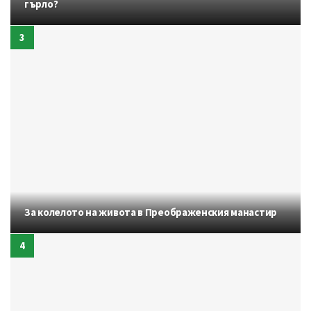
гърло?
За колелото на живота в Преображенския манастир