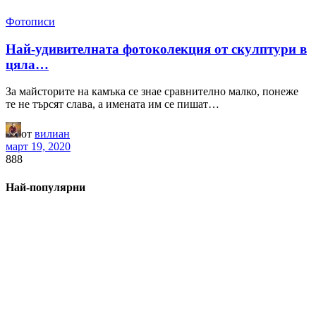
Фотописи
Най-удивителната фотоколекция от скулптури в
цяла…
За майсторите на камъка се знае сравнително малко, понеже
те не търсят слава, а имената им се пишат…
от
вилиан
март 19, 2020
888
Най-популярни