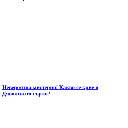
Невероятна мистерия! Какво се крие в
Дяволското гърло?