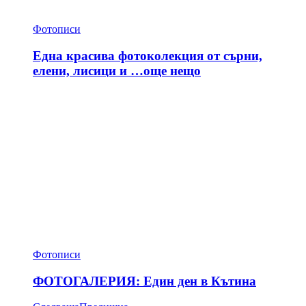
Фотописи
Една красива фотоколекция от сърни,
елени, лисици и …още нещо
Фотописи
ФОТОГАЛЕРИЯ: Един ден в Кътина