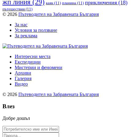
жп линия
(29)
приключения
(18)
каяк
(11)
планина
(11)
пътешествия
(11)
© 2026
Пътеводител на Забравената България
За нас
Условия за ползване
За реклама
Интересни места
Експедиции
Мистерии и феномени
Архиви
Галерия
Видео
© 2026
Пътеводител на Забравената България
Влез
Добре дошъл