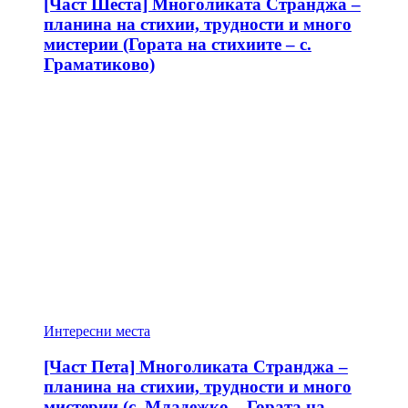
[Част Шеста] Многоликата Странджа –
планина на стихии, трудности и много
мистерии (Гората на стихиите – с.
Граматиково)
Интересни места
[Част Пета] Многоликата Странджа –
планина на стихии, трудности и много
мистерии (с. Младежко – Гората на