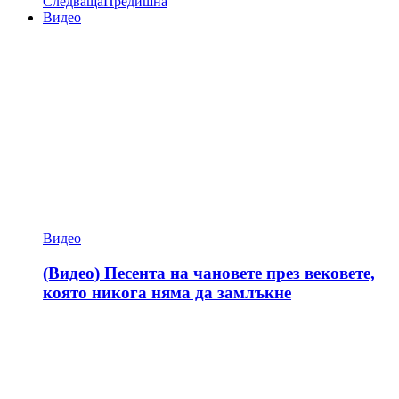
Следваща
Предишна
Видео
Видео
(Видео) Песента на чановете през вековете,
която никога няма да замлъкне