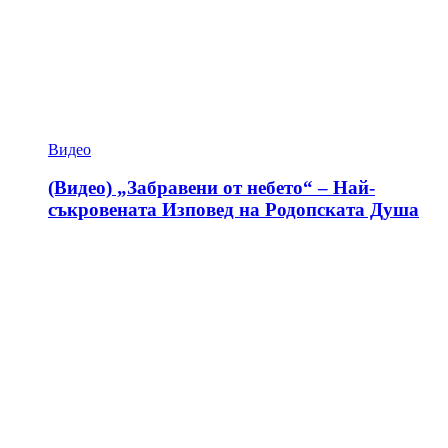
Видео
(Видео) „Забравени от небето“ – Най-
съкровената Изповед на Родопската Душа