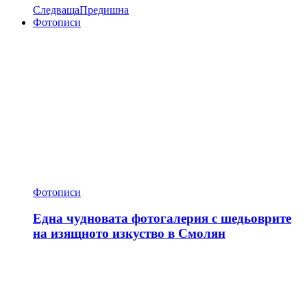
Следваща
Предишна
Фотописи
Фотописи
Една чудновата фотогалерия с шедьоврите
на изящното изкуство в Смолян