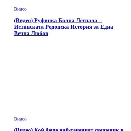
Видео
(Видео) Руфинка Болна Легнала –
Истинската Родопска История за Една
Вечна Любов
Видео
(Видео) Кой беше най-таченият свещеник в