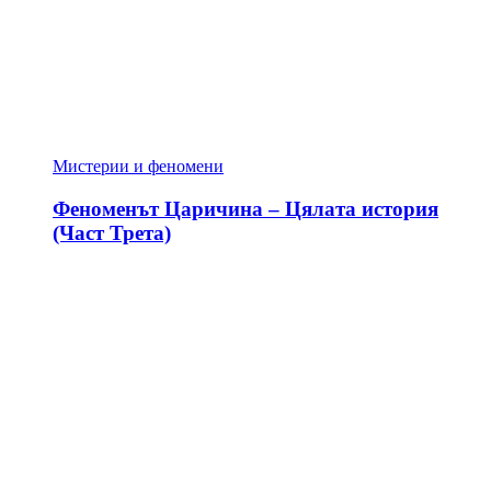
Мистерии и феномени
Феноменът Царичина – Цялата история
(Част Трета)