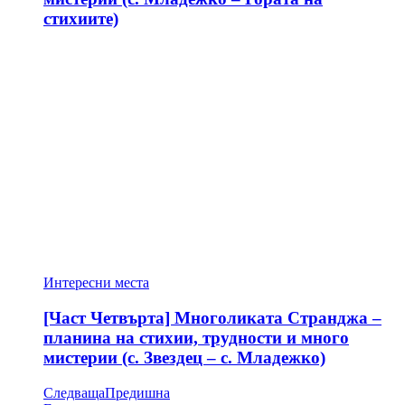
стихиите)
Интересни места
[Част Четвърта] Многоликата Странджа –
планина на стихии, трудности и много
мистерии (с. Звездец – с. Младежко)
Следваща
Предишна