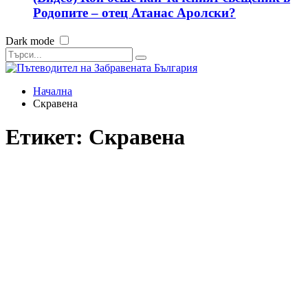
Родопите – отец Атанас Аролски?
Dark mode
Начална
Скравена
Етикет:
Скравена