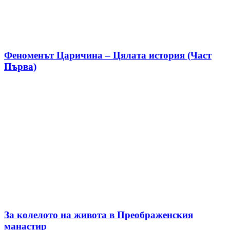
Феноменът Царичина – Цялата история (Част
Първа)
За колелото на живота в Преображенския
манастир