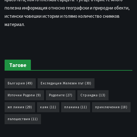
полезна информация относно географски и природни обекти,
истински човешки истории и голямо количество снимков
материал.
Тагове
България
(49)
Експедиция Железен път
(30)
Източни Родопи
(9)
Родопите
(27)
Странджа
(13)
жп линия
(29)
каяк
(11)
планина
(11)
приключения
(18)
пътешествия
(11)