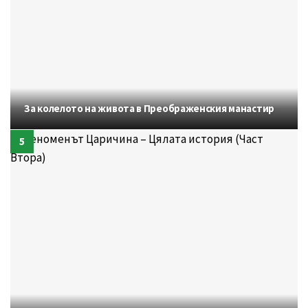
За колелото на живота в Преображенския манастир