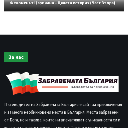
Феноменът Царичина – Цялата история (Част Втора)
За нас
Пътеводител на Забравената България е сайт за приключения
и за много необикновени места в България. Места забравени
от Бога, но и такива, които ни впечатляват с уникалноста си и
красотата, която пленява сърцата. Тук ще откриете много