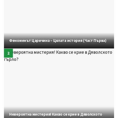
Феноменът Царичина – Цялата история (Част Първа)
Невероятна мистерия! Какво се крие в Дяволското