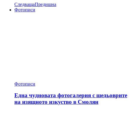
Следваща
Предишна
Фотописи
Фотописи
Една чудновата фотогалерия с шедьоврите
на изящното изкуство в Смолян