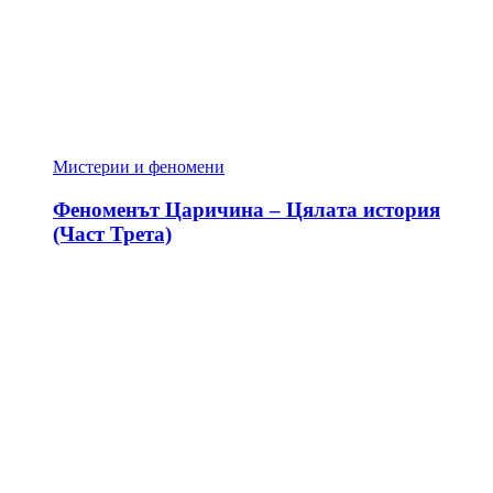
Мистерии и феномени
Феноменът Царичина – Цялата история
(Част Трета)