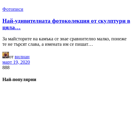
Фотописи
Най-удивителната фотоколекция от скулптури в
цяла…
За майсторите на камъка се знае сравнително малко, понеже
те не търсят слава, а имената им се пишат…
от
вилиан
март 19, 2020
888
Най-популярни