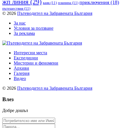
жп линия
(29)
приключения
(18)
каяк
(11)
планина
(11)
пътешествия
(11)
© 2026
Пътеводител на Забравената България
За нас
Условия за ползване
За реклама
Интересни места
Експедиции
Мистерии и феномени
Архиви
Галерия
Видео
© 2026
Пътеводител на Забравената България
Влез
Добре дошъл