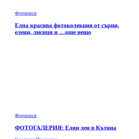
Фотописи
Една красива фотоколекция от сърни,
елени, лисици и …още нещо
Фотописи
ФОТОГАЛЕРИЯ: Един ден в Кътина