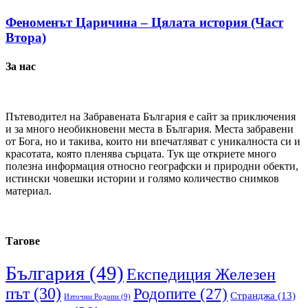
Феноменът Царичина – Цялата история (Част
Втора)
За нас
Пътеводител на Забравената България е сайт за приключения
и за много необикновени места в България. Места забравени
от Бога, но и такива, които ни впечатляват с уникалноста си и
красотата, която пленява сърцата. Тук ще откриете много
полезна информация относно географски и природни обекти,
истински човешки истории и голямо количество снимков
материал.
Тагове
България
(49)
Експедиция Железен
път
(30)
Родопите
(27)
Странджа
(13)
Източни Родопи
(9)