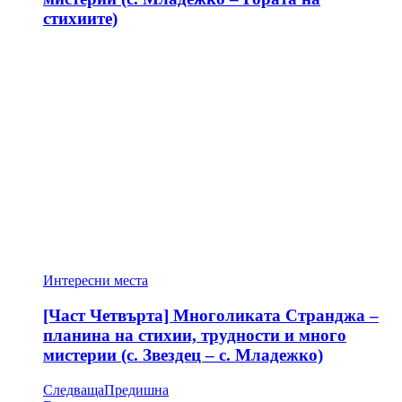
стихиите)
Интересни места
[Част Четвърта] Многоликата Странджа –
планина на стихии, трудности и много
мистерии (с. Звездец – с. Младежко)
Следваща
Предишна