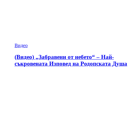
Видео
(Видео) „Забравени от небето“ – Най-
съкровената Изповед на Родопската Душа