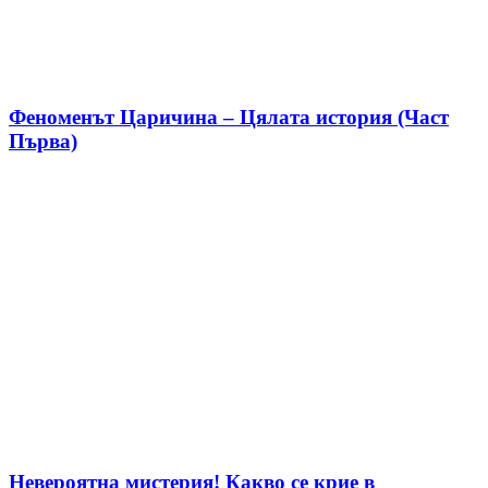
Феноменът Царичина – Цялата история (Част
Първа)
Невероятна мистерия! Какво се крие в