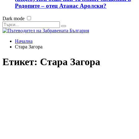
Родопите – отец Атанас Аролски?
Dark mode
Начална
Стара Загора
Етикет:
Стара Загора