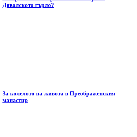
Дяволското гърло?
За колелото на живота в Преображенския
манастир