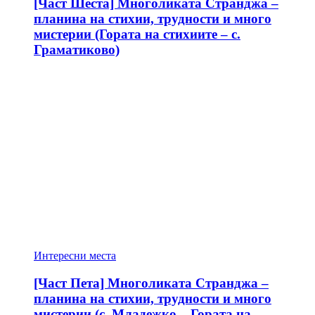
[Част Шеста] Многоликата Странджа –
планина на стихии, трудности и много
мистерии (Гората на стихиите – с.
Граматиково)
Интересни места
[Част Пета] Многоликата Странджа –
планина на стихии, трудности и много
мистерии (с. Младежко – Гората на