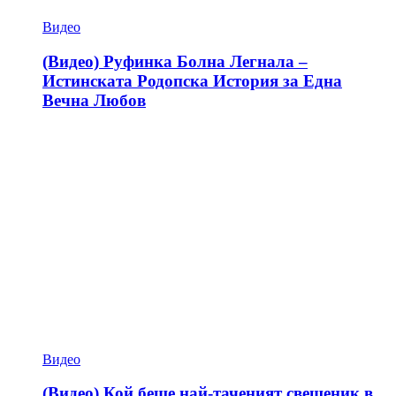
Видео
(Видео) Руфинка Болна Легнала –
Истинската Родопска История за Една
Вечна Любов
Видео
(Видео) Кой беше най-таченият свещеник в