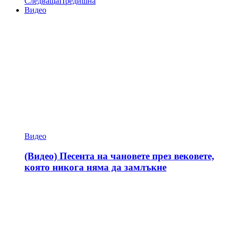
Следваща
Предишна
Видео
Видео
(Видео) Песента на чановете през вековете,
която никога няма да замлъкне