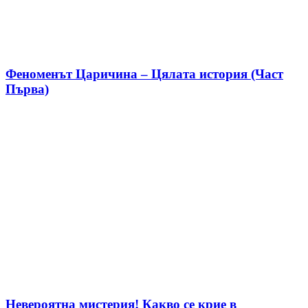
Феноменът Царичина – Цялата история (Част
Първа)
Невероятна мистерия! Какво се крие в