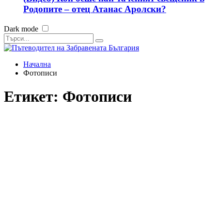
Родопите – отец Атанас Аролски?
Dark mode
Начална
Фотописи
Етикет:
Фотописи