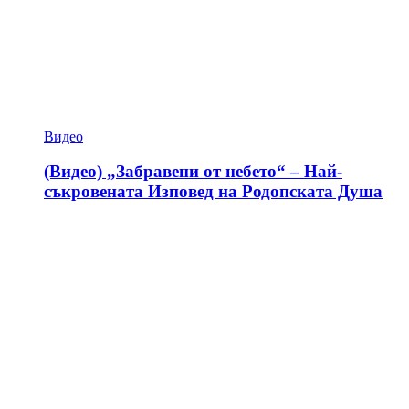
Видео
(Видео) „Забравени от небето“ – Най-
съкровената Изповед на Родопската Душа