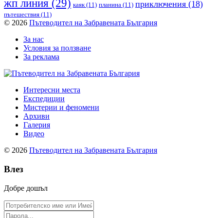
жп линия
(29)
приключения
(18)
каяк
(11)
планина
(11)
пътешествия
(11)
© 2026
Пътеводител на Забравената България
За нас
Условия за ползване
За реклама
Интересни места
Експедиции
Мистерии и феномени
Архиви
Галерия
Видео
© 2026
Пътеводител на Забравената България
Влез
Добре дошъл