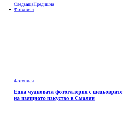
Следваща
Предишна
Фотописи
Фотописи
Една чудновата фотогалерия с шедьоврите
на изящното изкуство в Смолян