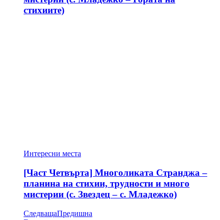
стихиите)
Интересни места
[Част Четвърта] Многоликата Странджа –
планина на стихии, трудности и много
мистерии (с. Звездец – с. Младежко)
Следваща
Предишна