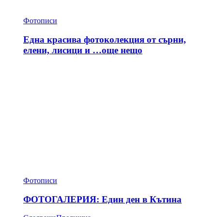
Фотописи
Една красива фотоколекция от сърни,
елени, лисици и …още нещо
Фотописи
ФОТОГАЛЕРИЯ: Един ден в Кътина