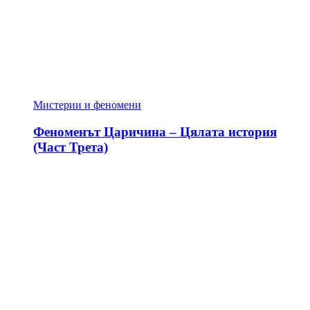
Мистерии и феномени
Феноменът Царичина – Цялата история
(Част Трета)