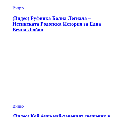
Видео
(Видео) Руфинка Болна Легнала –
Истинската Родопска История за Една
Вечна Любов
Видео
(Видео) Кой беше най-таченият свещеник в