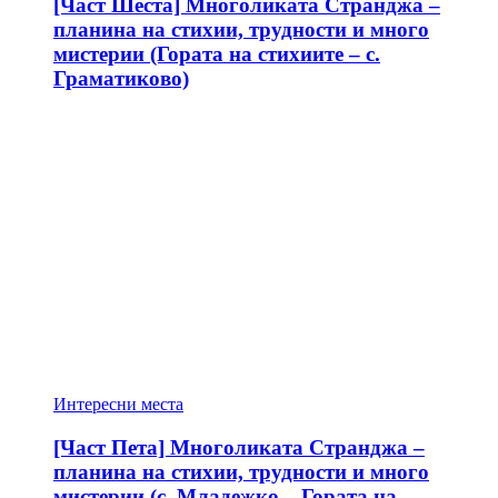
[Част Шеста] Многоликата Странджа –
планина на стихии, трудности и много
мистерии (Гората на стихиите – с.
Граматиково)
Интересни места
[Част Пета] Многоликата Странджа –
планина на стихии, трудности и много
мистерии (с. Младежко – Гората на