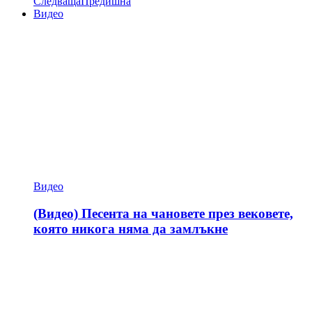
Следваща
Предишна
Видео
Видео
(Видео) Песента на чановете през вековете,
която никога няма да замлъкне