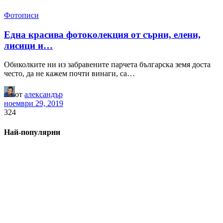
Фотописи
Една красива фотоколекция от сърни, елени,
лисици и…
Обиколките ни из забравените парчета българска земя доста
често, да не кажем почти винаги, са…
от
александър
ноември 29, 2019
324
Най-популярни