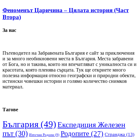
Феноменът Царичина – Цялата история (Част
Втора)
За нас
Пътеводител на Забравената България е сайт за приключения
и за много необикновени места в България. Места забравени
от Бога, но и такива, които ни впечатляват с уникалноста си и
красотата, която пленява сърцата. Тук ще откриете много
полезна информация относно географски и природни обекти,
истински човешки истории и голямо количество снимков
материал.
Тагове
България
(49)
Експедиция Железен
път
(30)
Родопите
(27)
Странджа
(13)
Източни Родопи
(9)