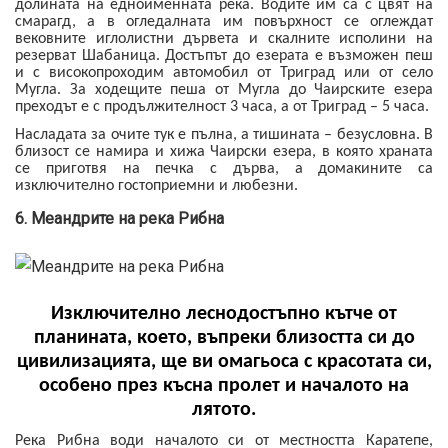
долината на едноименната река. Водите им са с цвят на
смарагд, а в огледалната им повърхност се оглеждат
вековните иглолистни дървета и скалните исполини на
резерват Шабаница. Достъпът до езерата е възможен пеш
и с високопроходим автомобил от Триград или от село
Мугла. За ходещите пеша от Мугла до Чаирските езера
преходът е с продължителност 3 часа, а от Триград – 5 часа.
Насладата за очите тук е пълна, а тишината – безусловна. В
близост се намира и хижа Чаирски езера, в която храната
се приготвя на печка с дърва, а домакините са
изключително гостоприемни и любезни.
6. Меандрите на река Рибна
И
зключително леснодостъпно кътче от
планината, което, въпреки близостта си до
цивилизацията, ще ви омагьоса с красотата си,
особено през късна пролет и началото на
лятото.
Река Рибна води началото си от местността Каратепе,