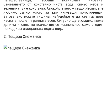
пътешественици, търсещи истинската нирвана.
Съчетанието от кристално чиста вода, синьо небе и
зеленина тук е константа. Спокойствието – също. Язовирът е
любимо лятно място за къмпингуващи приключенци.
Затова ако искате тишина, най-добре е да сте тук през
късната пролет и ранната есен. Сигурно ще е хладно, може
да има и сняг, но всичко ще се компенсира само с един
поглед към огледалната водна шир.
2. Пещера Снежанка