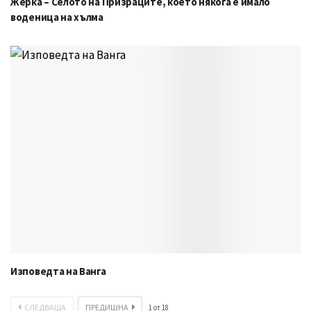
Жерка – Селото на Призраците, което някога е имало
воденица на хълма
Изповедта на Ванга
СЛЕДВАЩА
ПРЕДИШНА
1
от
18