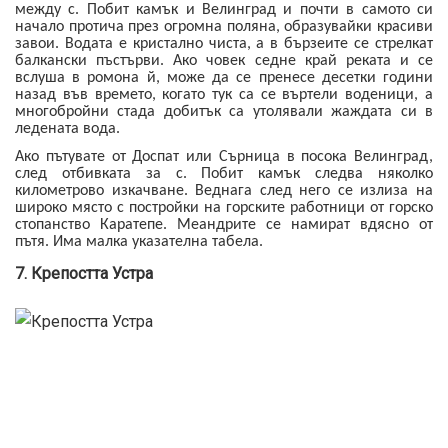
между с. Побит камък и Велинград и почти в самото си
начало протича през огромна поляна, образувайки красиви
завои. Водата е кристално чиста, а в бързеите се стрелкат
балкански пъстърви. Ако човек седне край реката и се
вслуша в ромона й, може да се пренесе десетки години
назад във времето, когато тук са се въртели воденици, а
многобройни стада добитък са утолявали жаждата си в
ледената вода.
Ако пътувате от Доспат или Сърница в посока Велинград,
след отбивката за с. Побит камък следва няколко
километрово изкачване. Веднага след него се излиза на
широко място с постройки на горските работници от горско
стопанство Каратепе. Меандрите се намират вдясно от
пътя. Има малка указателна табела.
7. Крепостта Устра