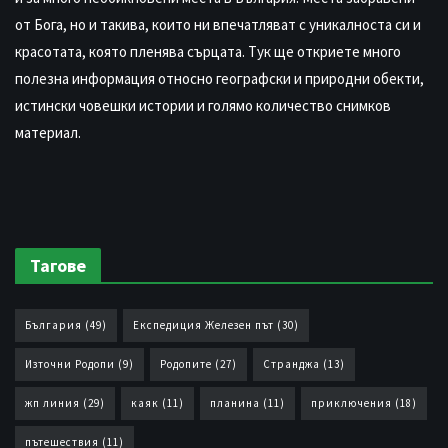
от Бога, но и такива, които ни впечатляват с уникалноста си и
красотата, която пленява сърцата. Тук ще откриете много
полезна информация относно географски и природни обекти,
истински човешки истории и голямо количество снимков
материал.
Тагове
България
(49)
Експедиция Железен път
(30)
Източни Родопи
(9)
Родопите
(27)
Странджа
(13)
жп линия
(29)
каяк
(11)
планина
(11)
приключения
(18)
пътешествия
(11)