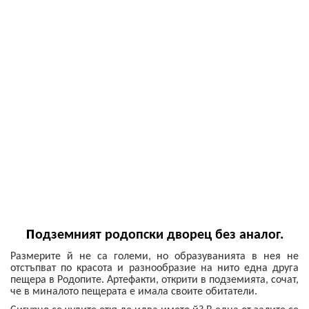
П
одземният родопски дворец без аналог.
Размерите й не са големи, но образуванията в нея не
отстъпват по красота и разнообразие на нито една друга
пещера в Родопите. Артефакти, открити в подземията, сочат,
че в миналото пещерата е имала своите обитатели.