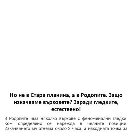
Н
о не в Стара планина, а в Родопите. Защо
изкачваме върховете? Заради гледките,
естествено!
В Родопите има няколко върхове с феноменални гледки.
Ком определено се нарежда в челните позиции.
Изкачването му отнема около 2 часа, а изходната точка за