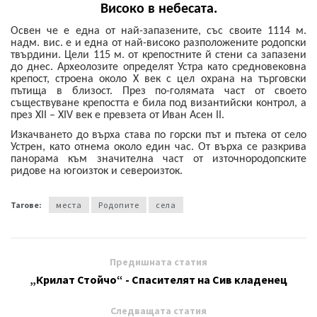
Високо в небесата.
Освен че е една от най-запазените, със своите 1114 м.
надм. вис. е и една от най-високо разположените родопски
твърдини. Цели 115 м. от крепостните й стени са запазени
до днес. Археолозите определят Устра като средновековна
крепост, строена около X век с цел охрана на търговски
пътища в близост. През по-голямата част от своето
съществуване крепостта е била под византийски контрол, а
през XII – XIV век е превзета от Иван Асен II.
Изкачването до върха става по горски път и пътека от село
Устрен, като отнема около един час. От върха се разкрива
панорама към значителна част от източнородопските
ридове на югоизток и североизток.
Тагове:
места
Родопите
села
Предишната статия
„Крилат Стойчо“ - Спасителят на Сив кладенец
Следващата статия