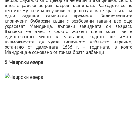
перла. Служило като декор за не един и два филма, селото
днес е райски остров насред планината. Разходете се по
тесните му павирани улички и ще почувствате красотата на
едни отдавна отминали времена. Великолепните
кирпичени бубарски къщи с резбовани тавани все още
украсяват Мандрица, въпреки завидната си възраст.
Въпреки че днес в селото живеят шепа хора, тук е
единственото място в България, където ще имате
възможността да чуете типичното албанско наречие,
останало от далечната 1636 г. – годината, в която
Мандрица е основано от трима братя албанци.
5. Чаирски езера