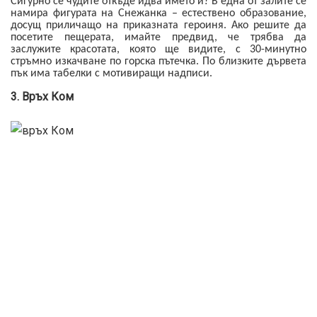
Сигурно се чудите откъде идва името й? В една от залите се
намира фигурата на Снежанка – естествено образование,
досущ приличащо на приказната героиня. Ако решите да
посетите пещерата, имайте предвид, че трябва да
заслужите красотата, която ще видите, с 30-минутно
стръмно изкачване по горска пътечка. По близките дървета
пък има табелки с мотивиращи надписи.
3. Връх Ком