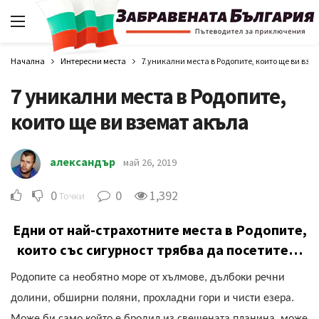
Начална
Интересни места
7 уникални места в Родопите, които ще ви взе
7 уникални места в Родопите,
които ще ви вземат акъла
александър
май 26, 2019
0
0
1,392
Точки
Едни от най-страхотните места в Родопите,
които със сигурност трябва да посетите…
Родопите са необятно море от хълмове, дълбоки речни
долини, обширни поляни, прохладни гори и чисти езера.