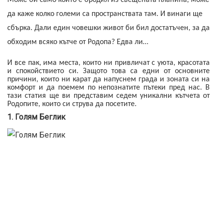
Може би само който е бродил из свещената планина, може
да каже колко големи са пространствата там. И винаги ще
сбърка. Дали един човешки живот би бил достатъчен, за да
обходим всяко кътче от Родопа? Едва ли…
И все пак, има места, които ни привличат с уюта, красотата
и спокойствието си. Защото това са едни от основните
причини, които ни карат да напуснем града и зоната си на
комфорт и да поемем по непознатите пътеки пред нас. В
тази статия ще ви представим седем уникални кътчета от
Родопите, които си струва да посетите.
1. Голям Беглик