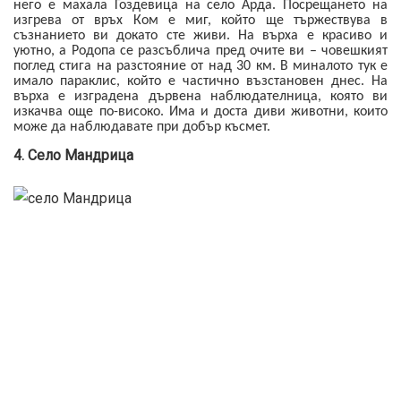
него е махала Гоздевица на село Арда. Посрещането на
изгрева от връх Ком е миг, който ще тържествува в
съзнанието ви докато сте живи. На върха е красиво и
уютно, а Родопа се разсъблича пред очите ви – човешкият
поглед стига на разстояние от над 30 км. В миналото тук е
имало параклис, който е частично възстановен днес. На
върха е изградена дървена наблюдателница, която ви
изкачва още по-високо. Има и доста диви животни, които
може да наблюдавате при добър късмет.
4. Село Мандрица