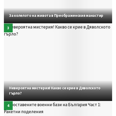
За колелото на живота в Преображенския манастир
Невероятна мистерия! Какво се крие в Дяволското
гърло?