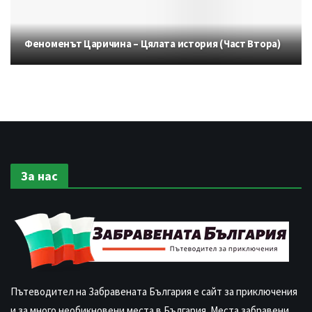
Феноменът Царичина – Цялата история (Част Втора)
За нас
Пътеводител на Забравената България е сайт за приключения
и за много необикновени места в България. Места забравени