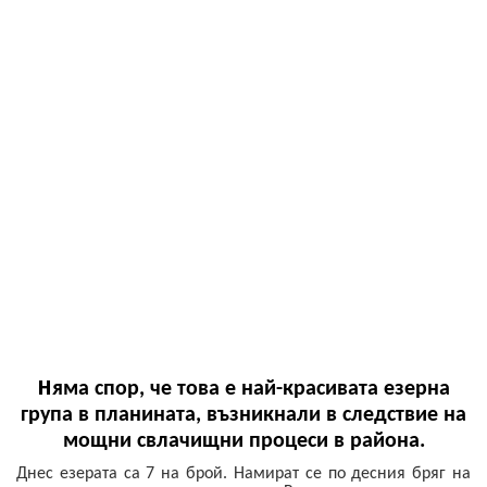
Н
яма спор, че това е най-красивата езерна
група в планината, възникнали в следствие на
мощни свлачищни процеси в района.
Днес езерата са 7 на брой. Намират се по десния бряг на