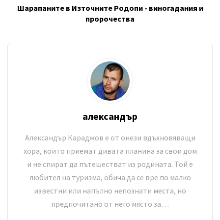
Шарапаните в Източните Родопи - виногадания и
пророчества
александър
Александър Караджов е от онези вдъхновяващи
хора, които приемат дивата планина за свои дом
и не спират да пътешестват из родината. Той е
любител на туризма, обича да се вре по малко
известни или напълно непознати места, но
предпочитано от него място за…