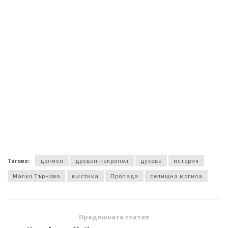
Тагове:
долмен
древен некропол
духове
история
Малко Търново
мистика
Пропада
селищна могила
Предишната статия