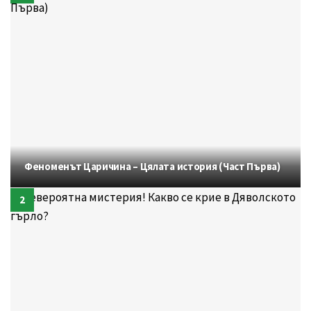
Феноменът Царичина – Цялата история (Част Първа)