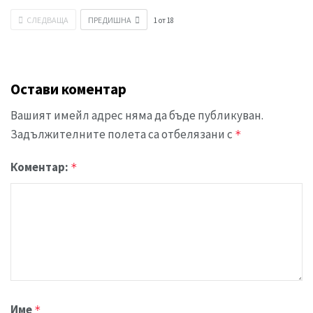
СЛЕДВАЩА
ПРЕДИШНА
1
от
18
Остави коментар
Вашият имейл адрес няма да бъде публикуван.
Задължителните полета са отбелязани с
*
Коментар:
*
Име
*