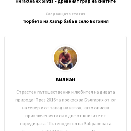
Heraclea ex Sintis – древният град на синтите
Следващата статия
Тюрбето на Хазър баба в село Богомил
вилиан
Страстен пътешественик и любител на дивата
природа! През 2016та прекосява България от юг
на север и от запад на изток, като описва
приключенията си в две от книгите от
поредицата "Пътеводител на Забравената