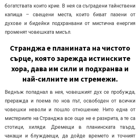
богатствата които крие. В нея са съградени тайнствени
капища – свещени места, които биват пазени от
духове и бидейки подхранвани от мистична енергия
променят човешката мисъл.
Странджа е планината на чистото
сърце, която зарежда истинските
хора, дава им сили и подхранва и
най-силните им стремежи.
Веднъж попаднал в нея, човешкият дух се пробужда,
преражда и поема по нов път, освободен от всички
човешки неволи и пошло отношение. Нито една от
мистериите на Странджа все още не е разкрита, а те са
стотици, хиляди. Дремещи в планинската твърд,
чакащи и блуждаещи, да дойде времето и точният