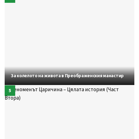
За колелото на живота в Преображенския манастир