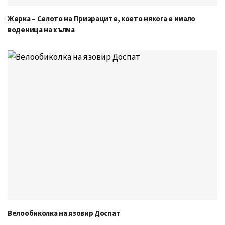
Жерка – Селото на Призраците, което някога е имало
воденица на хълма
Велообиколка на язовир Доспат