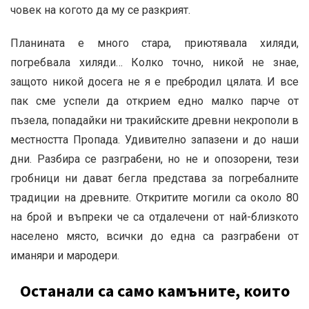
човек на когото да му се разкрият.
Планината е много стара, приютявала хиляди,
погребвала хиляди… Колко точно, никой не знае,
защото никой досега не я е пребродил цялата. И все
пак сме успели да открием едно малко парче от
пъзела, попадайки ни тракийските древни некрополи в
местността Пропада. Удивително запазени и до наши
дни. Разбира се разграбени, но не и опозорени, тези
гробници ни дават бегла представа за погребалните
традиции на древните. Откритите могили са около 80
на брой и въпреки че са отдалечени от най-близкото
населено място, всички до една са разграбени от
иманяри и мародери.
Останали са само камъните, които