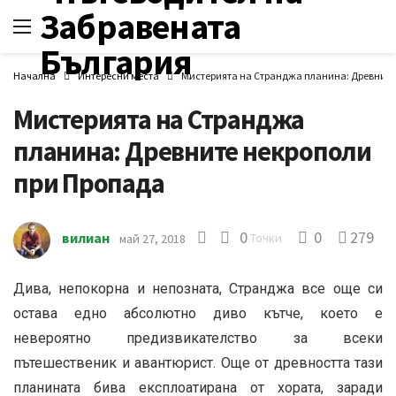
Начална
Интересни места
Мистерията на Странджа планина: Древните
Мистерията на Странджа
планина: Древните некрополи
при Пропада
0
0
279
вилиан
Точки
май 27, 2018
Дива, непокорна и непозната, Странджа все още си
остава едно абсолютно диво кътче, което е
невероятно предизвикателство за всеки
пътешественик и авантюрист. Още от древността тази
планината бива експлоатирана от хората, заради