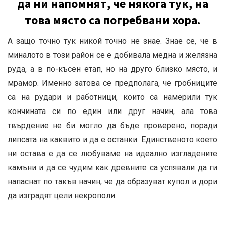
да ни напомнят, че някога тук, на
това място са погребвани хора.
А защо точно тук никой точно не знае. Знае се, че в
миналото в този район се е добивала медна и желязна
руда, а в по-късен етап, но на друго близко място, и
мрамор. Именно затова се предполага, че гробниците
са на рудари и работници, които са намерили тук
кончината си по един или друг начин, ала това
твърдение не би могло да бъде проверено, поради
липсата на каквито и да е останки. Единственото което
ни остава е да се любуваме на идеално изгладените
камъни и да се чудим как древните са успявали да ги
напаснат по такъв начин, че да образуват купол и дори
да изградят цели некрополи.