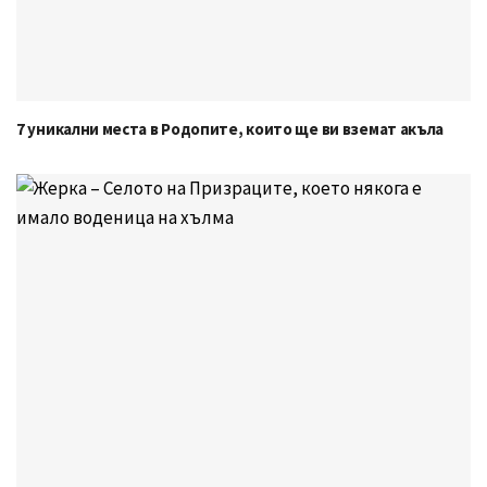
7 уникални места в Родопите, които ще ви вземат акъла