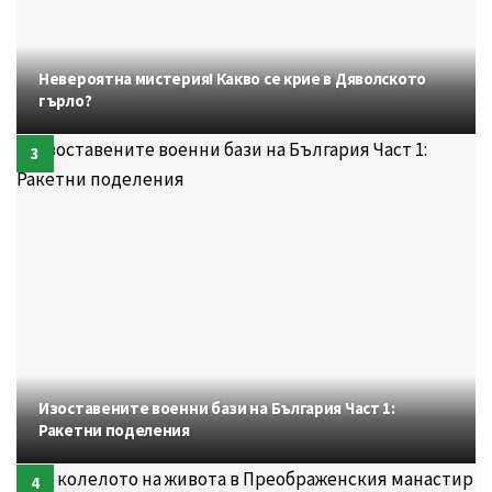
Невероятна мистерия! Какво се крие в Дяволското
гърло?
Изоставените военни бази на България Част 1:
Ракетни поделения