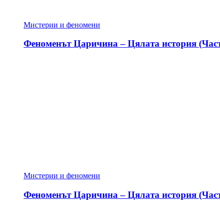
Мистерии и феномени
Феноменът Царичина – Цялата история (Част
Мистерии и феномени
Феноменът Царичина – Цялата история (Част