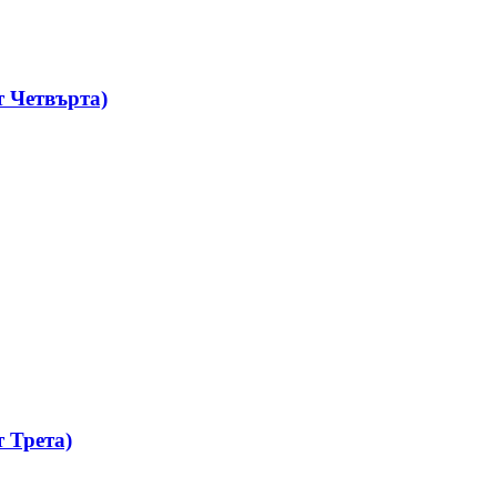
 Четвърта)
 Трета)