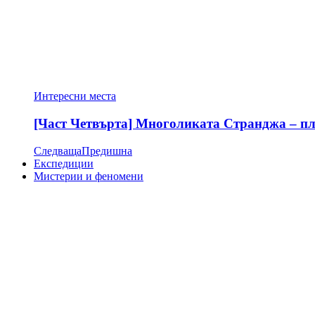
Интересни места
[Част Четвърта] Многоликата Странджа – пла
Следваща
Предишна
Експедиции
Мистерии и феномени