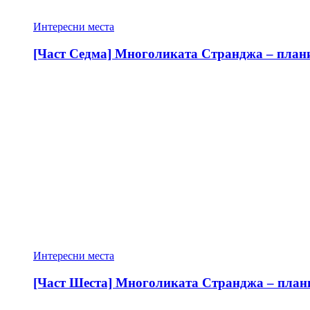
Интересни места
[Част Седма] Многоликата Странджа – планин
Интересни места
[Част Шеста] Многоликата Странджа – планин