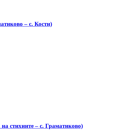
атиково – с. Кости)
на стихиите – с. Граматиково)