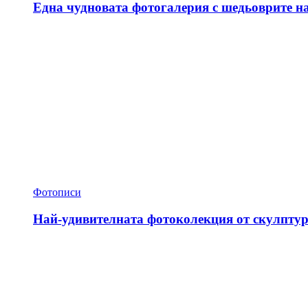
Една чудновата фотогалерия с шедьоврите н
Фотописи
Най-удивителната фотоколекция от скулптур