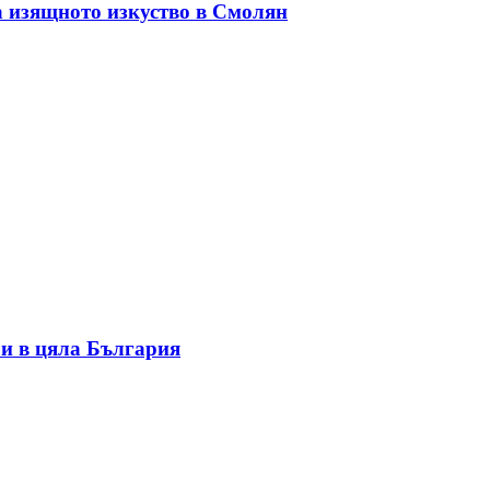
а изящното изкуство в Смолян
и в цяла България