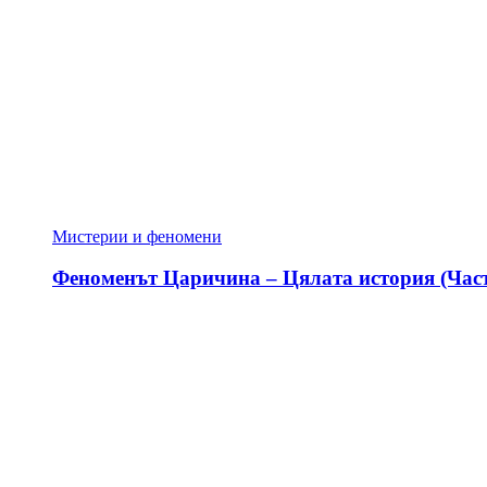
Мистерии и феномени
Феноменът Царичина – Цялата история (Част