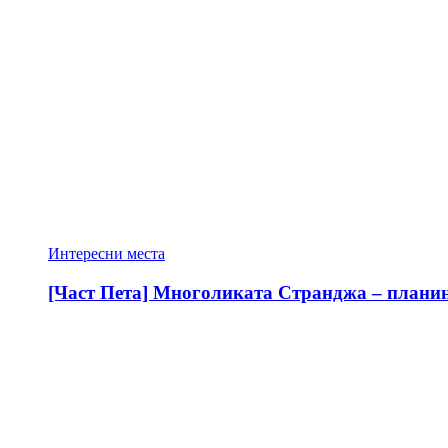
Интересни места
[Част Пета] Многоликата Странджа – планина