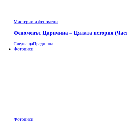
Мистерии и феномени
Феноменът Царичина – Цялата история (Час
Следваща
Предишна
Фотописи
Фотописи