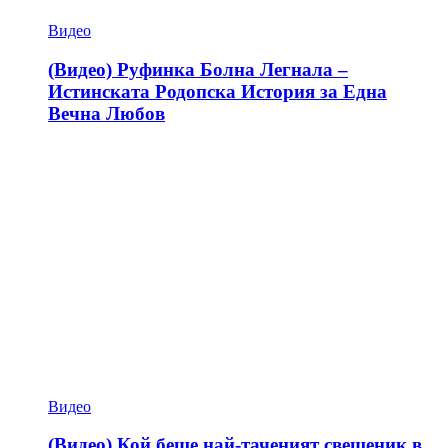
Видео
(Видео) Руфинка Болна Легнала –
Истинската Родопска История за Една
Вечна Любов
Видео
(Видео) Кой беше най-таченият свещеник в