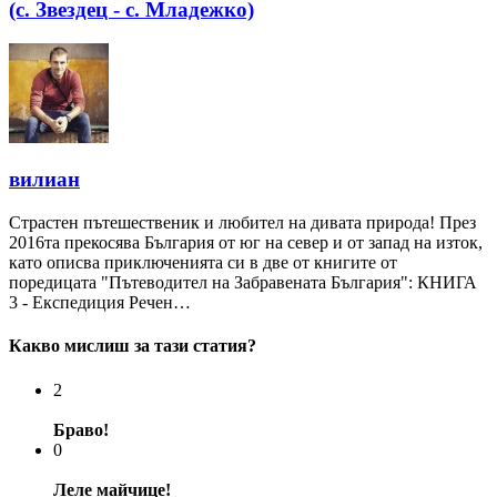
(с. Звездец - с. Младежко)
вилиан
Страстен пътешественик и любител на дивата природа! През
2016та прекосява България от юг на север и от запад на изток,
като описва приключенията си в две от книгите от
поредицата "Пътеводител на Забравената България": КНИГА
3 - Експедиция Речен…
Какво мислиш за тази статия?
2
Браво!
0
Леле майчице!