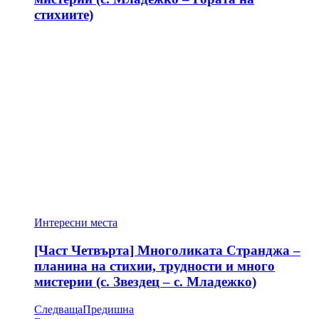
стихиите)
Интересни места
[Част Четвърта] Многоликата Странджа –
планина на стихии, трудности и много
мистерии (с. Звездец – с. Младежко)
Следваща
Предишна