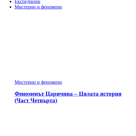
Експедиции
Мистерии и феномени
Мистерии и феномени
Феноменът Царичина – Цялата история
(Част Четвърта)