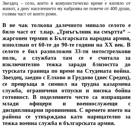
Звездец – село, което в комунистическо време е кипяло от
живот, а днес населението му наброява не повече от 400 души,
голяма част от които роми.
В не чак толкова далечното минало селото е
било част от т.нар. „Триъгълник на смъртта“ –
жаргонен термин в Българската народна армия,
използван от 60-те до 90-те години на ХХ век. В
селото е бил разположен 33-ти мотострелкови
полк, а службата там се е считала за
изключително тежка заради близостта до
турската граница по време на Студената война.
Звездец, заедно с Елхово и Грудово (днес Средец),
се превръща в символ на трудна казармена
служба, ограничени отпуски и висока бойна
готовност. В поделението често са изпращани
млади офицери и военнослужещи с
дисциплинарни провинения. С времето името на
района се утвърждава като нарицателно за
тежка военна служба в българската армия.