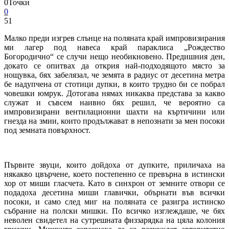
0
Точки
0
51
Малко преди изгрев слънце на поляната край импровизирания
ми лагер под навеса край параклиса „Рождество
Богородично“ се случи нещо необикновено. Предишния ден,
докато се опитвах да открия най-подходящото място за
нощувка, бях забелязал, че земята в радиус от десетина метра
бе надупчена от стотици дупки, в които трудно би се побрал
човешки юмрук. Дотогава нямах никаква представа за какво
служат и съвсем наивно бях решил, че вероятно са
импровизирани вентилационни шахти на къртичини или
гнезда на змии, които продължават в непознати за мен посоки
под земната повърхност.
Първите звуци, които дойдоха от дупките, приличаха на
някакво цвърчене, което постепенно се превърна в истински
хор от миши гласчета. Като в синхрон от земните отвори се
подадоха десетина миши главички, обърнати във всички
посоки, и само след миг на поляната се разигра истинско
събрание на полски мишки. По всичко изглеждаше, че бях
неволен свидетел на сутрешната физзарядка на цяла колония