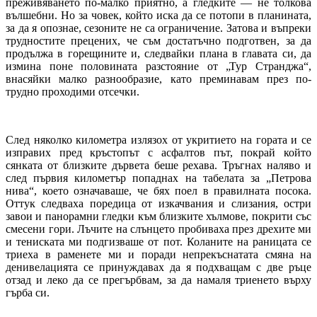
преживяването по-малко приятно, а гледките — не толкова
вълшебни. Но за човек, който иска да се потопи в планината,
за да я опознае, сезоните не са ограничение. Затова и въпреки
трудностите прецених, че съм достатъчно подготвен, за да
продължа в горещините и, следвайки плана в главата си, да
измина поне половината разстояние от „Тур Странджа“,
внасяйки малко разнообразие, като преминавам през по-
трудно проходими отсечки.
След няколко километра излязох от укритието на гората и се
изправих пред кръстопът с асфалтов път, покрай който
сянката от близките дървета беше рехава. Тръгнах наляво и
след първия километър попаднах на табелата за „Петрова
нива“, което означаваше, че бях поел в правилната посока.
Оттук следваха поредица от изкачвания и слизания, остри
завои и панорамни гледки към близките хълмове, покрити със
смесени гори. Лъчите на слънцето пробиваха през дрехите ми
и тениската ми подгизваше от пот. Коланите на раницата се
триеха в раменете ми и поради непрекъснатата смяна на
денивелацията се принуждавах да я подхващам с две ръце
отзад и леко да се прегърбвам, за да намаля триенето върху
гърба си.