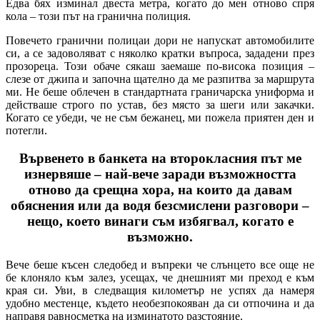
Едва бях изминал двеста метра, когато до мен отново спря
кола – този път на гранична полиция.
Повечето гранични полицаи дори не напускат автомобилите
си, а се задоволяват с няколко кратки въпроса, зададени през
прозореца. Този обаче сякаш заемаше по-висока позиция –
слезе от джипа и започна щателно да ме разпитва за маршрута
ми. Не беше облечен в стандартната граничарска униформа и
действаше строго по устав, без място за шеги или закачки.
Когато се убеди, че не съм бежанец, ми пожела приятен ден и
потегли.
Вървенето в банкета на второкласния път ме
изнервяше – най-вече заради възможността
отново да срещна хора, на които да давам
обяснения или да водя безсмислени разговори –
нещо, което винаги съм избягвал, когато е
възможно.
Вече беше късен следобед и въпреки че слънцето все още не
бе клоняло към залез, усещах, че днешният ми преход е към
края си. Уви, в следващия километър не успях да намеря
удобно местенце, където необезпокояван да си отпочина и да
направя равносметка на изминатото разстояние.