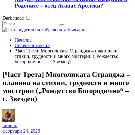
Родопите – отец Атанас Аролски?
Dark mode
Начална
Интересни места
[Част Трета] Многоликата Странджа – планина на
стихии, трудности и много мистерии („Рождество
Богородично“ – с. Звездец)
[Част Трета] Многоликата Странджа –
планина на стихии, трудности и много
мистерии („Рождество Богородично“ –
с. Звездец)
вилиан
февруари 24, 2026