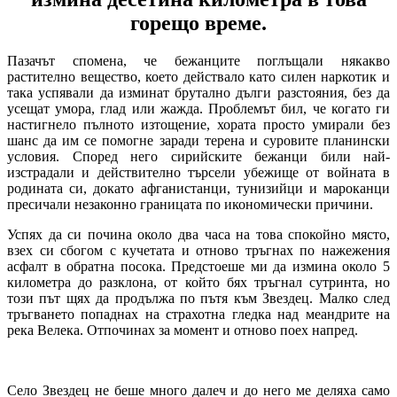
горещо време.
Пазачът спомена, че бежанците поглъщали някакво
растително вещество, което действало като силен наркотик и
така успявали да изминат брутално дълги разстояния, без да
усещат умора, глад или жажда. Проблемът бил, че когато ги
настигнело пълното изтощение, хората просто умирали без
шанс да им се помогне заради терена и суровите планински
условия. Според него сирийските бежанци били най-
изстрадали и действително търсели убежище от войната в
родината си, докато афганистанци, тунизийци и мароканци
пресичали незаконно границата по икономически причини.
Успях да си почина около два часа на това спокойно място,
взех си сбогом с кучетата и отново тръгнах по нажежения
асфалт в обратна посока. Предстоеше ми да измина около 5
километра до разклона, от който бях тръгнал сутринта, но
този път щях да продължа по пътя към Звездец. Малко след
тръгването попаднах на страхотна гледка над меандрите на
река Велека. Отпочинах за момент и отново поех напред.
Село Звездец не беше много далеч и до него ме деляха само