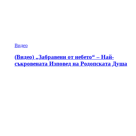
Видео
(Видео) „Забравени от небето“ – Най-
съкровената Изповед на Родопската Душа