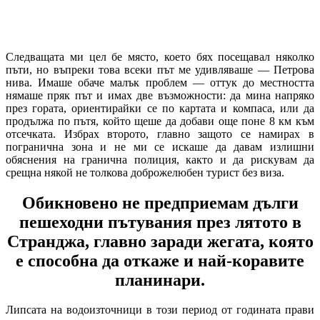
Следващата ми цел бе място, което бях посещавал няколко
пъти, но въпреки това всеки път ме удивляваше — Петрова
нива. Имаше обаче малък проблем — оттук до местността
нямаше пряк път и имах две възможности: да мина напряко
през гората, ориентирайки се по картата и компаса, или да
продължа по пътя, който щеше да добави още поне 8 км към
отсечката. Избрах второто, главно защото се намирах в
погранична зона и не ми се искаше да давам излишни
обяснения на гранична полиция, както и да рискувам да
срещна някой не толкова доброжелюбен турист без виза.
Обикновено не предприемам дълги
пешеходни пътувания през лятото в
Странджа, главно заради жегата, която
е способна да откаже и най-коравите
планинари.
Липсата на водоизточници в този период от годината прави