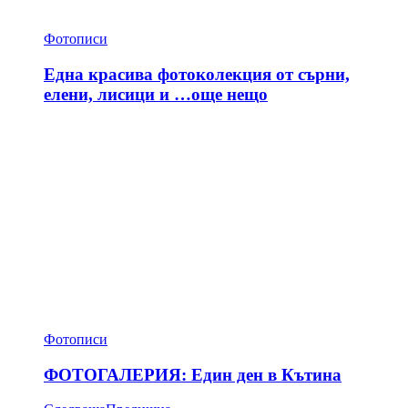
Фотописи
Една красива фотоколекция от сърни,
елени, лисици и …още нещо
Фотописи
ФОТОГАЛЕРИЯ: Един ден в Кътина