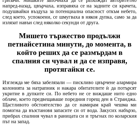
гризачи. Мишките започнаха да се разхождат авторитетно
напред-назад, цвърчаха, изправяха се на задните си крачета,
подушвайки въздуха за потенциална опасност откъм небето,
след което, успокоени, се шмугваха в някоя дупка, само за да
излязат навън след няколко секунди от друга.
Мишето тържество продължи
петнайсетина минути, до момента, в
който реших да се размърдам в
спалния си чувал и да се изправя,
протягайки се.
Изглежда ме бяха забелязали — пискливо цвърчене алармира
колонията за натрапник и накара обитателите ѝ да потърсят
укритие в дупките си. По небето не се виждаше нито едно
облаче, което предвещаваше поредния горещ ден в Странджа.
Щастливото обстоятелство да се намирам край чешма ми
помогна да възстановя запасите си от вода. Закусих набързо,
прибрах спалния чувал в раницата си и тръгнах по коларския
път на запад.