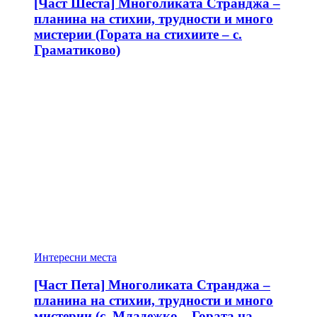
[Част Шеста] Многоликата Странджа –
планина на стихии, трудности и много
мистерии (Гората на стихиите – с.
Граматиково)
Интересни места
[Част Пета] Многоликата Странджа –
планина на стихии, трудности и много
мистерии (с. Младежко – Гората на