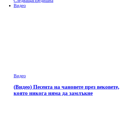
Следваща
Предишна
Видео
Видео
(Видео) Песента на чановете през вековете,
която никога няма да замлъкне