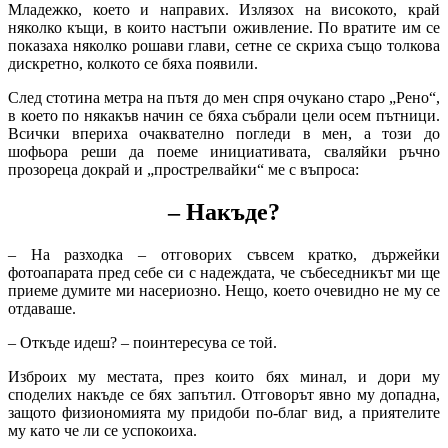
Младежко, което и направих. Излязох на високото, край
няколко къщи, в които настъпи оживление. По вратите им се
показаха няколко рошави глави, сетне се скриха също толкова
дискретно, колкото се бяха появили.
След стотина метра на пътя до мен спря очукано старо „Рено“,
в което по някакъв начин се бяха събрали цели осем пътници.
Всички впериха очаквателно погледи в мен, а този до
шофьора реши да поеме инициативата, сваляйки ръчно
прозореца докрай и „прострелвайки“ ме с въпроса:
– Накъде?
– На разходка – отговорих съвсем кратко, държейки
фотоапарата пред себе си с надеждата, че събеседникът ми ще
приеме думите ми насериозно. Нещо, което очевидно не му се
отдаваше.
– Откъде идеш? – поинтересува се той.
Изброих му местата, през които бях минал, и дори му
споделих накъде се бях запътил. Отговорът явно му допадна,
защото физиономията му придоби по-благ вид, а приятелите
му като че ли се успокоиха.