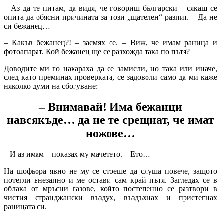
– Аз да те питам, да видя, че говориш български – сякаш се
опита да обясни причината за този „щателен“ разпит. – Да не
си бежанец…
– Какъв бежанец?! – засмях се. – Виж, че имам раница и
фотоапарат. Кой бежанец ще се разхожда така по пътя?
Доводите ми го накараха да се замисли, но така или иначе,
след като преминах проверката, се задоволи само да ми каже
няколко думи на сбогуване:
– Внимавай! Има бежанци
навсякъде… да не те срещнат, че имат
ножове…
– И аз имам – показах му мачетето. – Ето…
На шофьора явно не му се стоеше да слуша повече, защото
потегли внезапно и ме остави сам край пътя. Загледах се в
облака от мръсни газове, който постепенно се разтвори в
чистия странджански въздух, въздъхнах и пристегнах
раницата си.