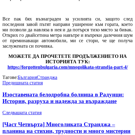
Все пак бях възнаграден за усилията си, защото след
последния завой пътят направи уширение към гората, което
ми позволи да навляза в нея и да потърся тихо място за бивак.
Открих го двайсетина метра навътре и въпреки далечния шум
от преминаващи автомобили, ми се стори, че ще получа
заслужената си почивка.
МОЖЕТЕ ДА ПРОЧЕТЕТЕ ПРОДЪЛЖЕНИЕТО НА
ИСТОРИЯТА ТУК:
https://forgottenbulgaria.com/mnogolikata-strandja-part-4/
Тагове:
България
Странджа
Предишната статия
Изоставената белодробна болница в Радунци:
История, разруха и надежда за възраждане
Следващата статия
[Част Четвърта] Многоликата Странджа –
планина на стихии, трудности и много мистерии