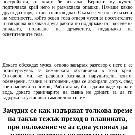
постройката, от която бе излязъл. Верните му кучета
подтичваха край него и размахваха опашки. Нямаше какво
друго да сторя, затова го последвах. Оказа се, че това е пазачът
на местността, който освен това отваря музея за посетителите
и извършва всякаква друга работа по поддръжката – косене на
ливадата, поливане на дръвчетата, поддръжка на
осветителните тела.
Докато обхождах музея, отново завързах разговор с него и се
поинтересувах за бежанската обстановка в този край.
Отговори ми, че редовно засичали нарушители, които,
обезверени, гладни и изтощени, едва се добирали дотук, след
което молели за помощ. Работата му била да им даде храна и
вода, докато граничарите на смяна не дойдат, за да ги
задържат и установят самоличността им.
Зачудих се как издържат толкова време
на такъв тежък преход в планината,
при положение че аз едва успявах да
измина десетина километра в това