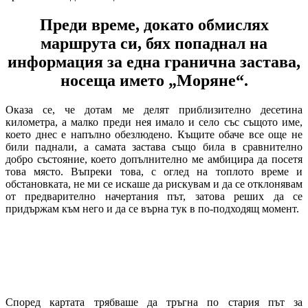
Преди време, докато обмислях
маршрута си, бях попаднал на
информация за една гранична застава,
носеща името „Моряне“.
Оказа се, че дотам ме делят приблизително десетина
километра, а малко преди нея имало и село със същото име,
което днес е напълно обезлюдено. Къщите обаче все още не
били паднали, а самата застава също била в сравнително
добро състояние, което допълнително ме амбицира да посетя
това място. Въпреки това, с оглед на топлото време и
обстановката, не ми се искаше да рискувам и да се отклонявам
от предварително начертания път, затова реших да се
придържам към него и да се върна тук в по-подходящ момент.
Според картата трябваше да тръгна по стария път за