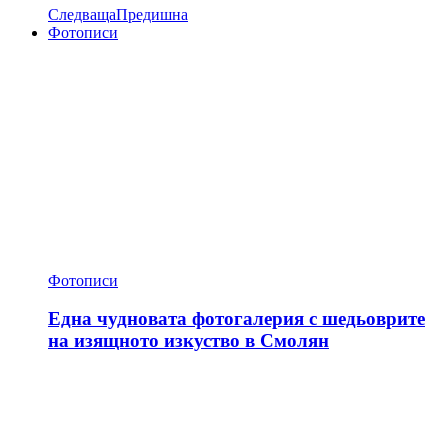
Следваща
Предишна
Фотописи
Фотописи
Една чудновата фотогалерия с шедьоврите
на изящното изкуство в Смолян