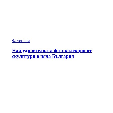
Фотописи
Най-удивителната фотоколекция от
скулптури в цяла България