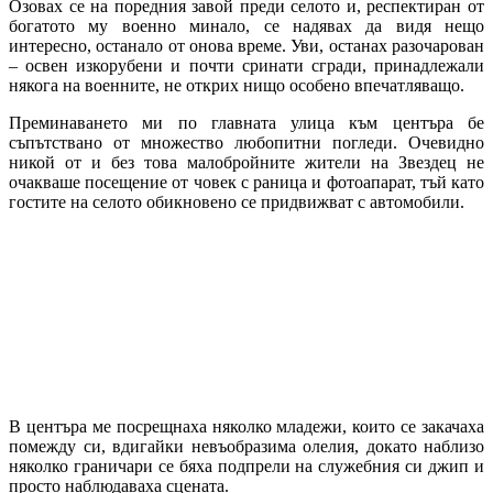
Озовах се на поредния завой преди селото и, респектиран от
богатото му военно минало, се надявах да видя нещо
интересно, останало от онова време. Уви, останах разочарован
– освен изкорубени и почти сринати сгради, принадлежали
някога на военните, не открих нищо особено впечатляващо.
Преминаването ми по главната улица към центъра бе
съпътствано от множество любопитни погледи. Очевидно
никой от и без това малобройните жители на Звездец не
очакваше посещение от човек с раница и фотоапарат, тъй като
гостите на селото обикновено се придвижват с автомобили.
В центъра ме посрещнаха няколко младежи, които се закачаха
помежду си, вдигайки невъобразима олелия, докато наблизо
няколко граничари се бяха подпрели на служебния си джип и
просто наблюдаваха сцената.