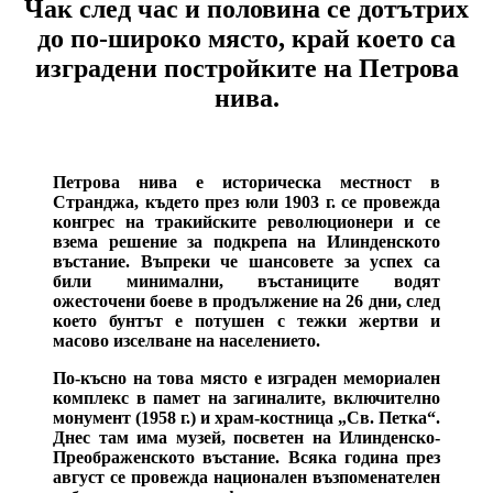
Чак след час и половина се дотътрих
до по-широко място, край което са
изградени постройките на Петрова
нива.
Петрова нива е историческа местност в
Странджа, където през юли 1903 г. се провежда
конгрес на тракийските революционери и се
взема решение за подкрепа на Илинденското
въстание. Въпреки че шансовете за успех са
били минимални, въстаниците водят
ожесточени боеве в продължение на 26 дни, след
което бунтът е потушен с тежки жертви и
масово изселване на населението.
По-късно на това място е изграден мемориален
комплекс в памет на загиналите, включително
монумент (1958 г.) и храм-костница „Св. Петка“.
Днес там има музей, посветен на Илинденско-
Преображенското въстание. Всяка година през
август се провежда национален възпоменателен