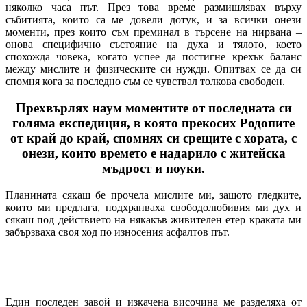
няколко часа път. През това време размишлявах върху
събитията, които са ме довели дотук, и за всички онези
моменти, през които съм преминал в търсене на нирвана –
онова специфично състояние на духа и тялото, което
спохожда човека, когато успее да постигне крехък баланс
между мислите и физическите си нужди. Опитвах се да си
спомня кога за последно съм се чувствал толкова свободен.
Прехвърлях наум моментите от последната си
голяма експедиция, в която прекосих Родопите
от край до край, спомнях си срещите с хората, с
онези, които времето е надарило с житейска
мъдрост и поуки.
Планината сякаш бе прочела мислите ми, защото гледките,
които ми предлага, подхранваха свободолюбивия ми дух и
сякаш под действието на някакъв живителен етер краката ми
забързваха своя ход по износения асфалтов път.
Един последен завой и изкачена височина ме разделяха от