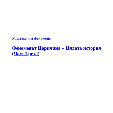
Мистерии и феномени
Феноменът Царичина – Цялата история
(Част Трета)