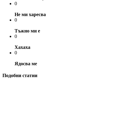
0
Не ми харесва
0
Тъжно ми е
0
Хахаха
0
Ядосва ме
Подобни статии