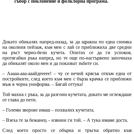
събор с поклонение и фолклорна програма.
Докато обикалях напред-назад, за да щракна по една снимка
на околния пейзаж, към мен с лай се приближиха две средни
на ръст черно-бели кучета. Опитах се да ги успокоя,
протягайки ръка напред, но те още по-настървено започнаха
да обикалят около мен и да показват зъбите си.
– Ааааа-ааа-ааайдеееее! – чу се нечий крясък откъм една от
постройките, след което към мен с бърза крачка се приближи
мъж в черна униформа. – Бягай оттука!
Той махна с ръка, за да разгони кучетата, докато ме оглеждаше
от глава до пети.
– Големи зверове имаш – похвалих кучетата.
– Взеха те за бежанец – извини ги той. – А тука имаме доста.
След което просто се обърна и тръгна обратно към