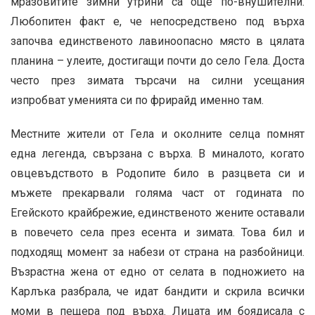
мразовитите зимни утрини са още по-внушителни.
Любопитен факт е, че непосредствено под върха
започва единственото лавиноопасно място в цялата
планина – улеите, достигащи почти до село Гела. Доста
често през зимата търсачи на силни усещания
изпробват уменията си по фрирайд именно там.
Местните жители от Гела и околните селца помнят
една легенда, свързана с върха. В миналото, когато
овцевъдството в Родопите било в разцвета си и
мъжете прекарвали голяма част от годината по
Егейското крайбрежие, единственото жените оставали
в повечето села през есента и зимата. Това бил и
подходящ момент за набези от страна на разбойници.
Възрастна жена от едно от селата в подножието на
Карлъка разбрала, че идат бандити и скрила всички
моми в пещера под върха. Лицата им боядисала с