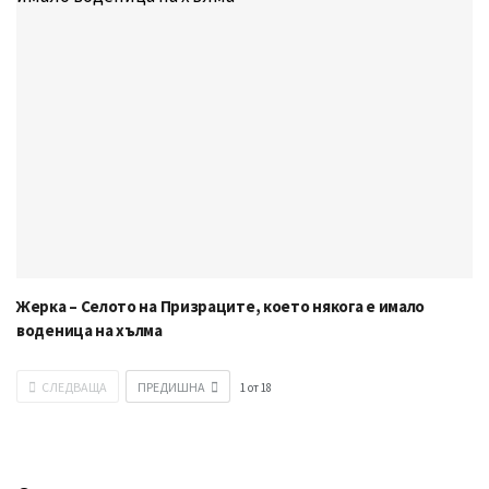
Жерка – Селото на Призраците, което някога е имало
воденица на хълма
СЛЕДВАЩА
ПРЕДИШНА
1
от
18