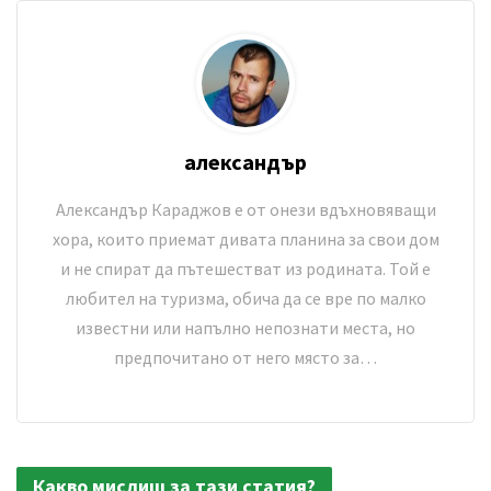
александър
Александър Караджов е от онези вдъхновяващи
хора, които приемат дивата планина за свои дом
и не спират да пътешестват из родината. Той е
любител на туризма, обича да се вре по малко
известни или напълно непознати места, но
предпочитано от него място за…
Какво мислиш за тази статия?