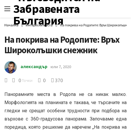
Начална
Интересни места
На покрива на Родопите: Връх Широколъшки
На покрива на Родопите: Връх
Широколъшки снежник
александър
юли 7, 2020
0
0
370
Точки
Панорамните места в Родопа не са никак малко.
Морфологията на планината е такава, че търсачите на
гледки не срещат особени трудности при подбора на
върхове с 360-градусова панорама. Започваме една
поредица, която решихме да наречем „На покрива на