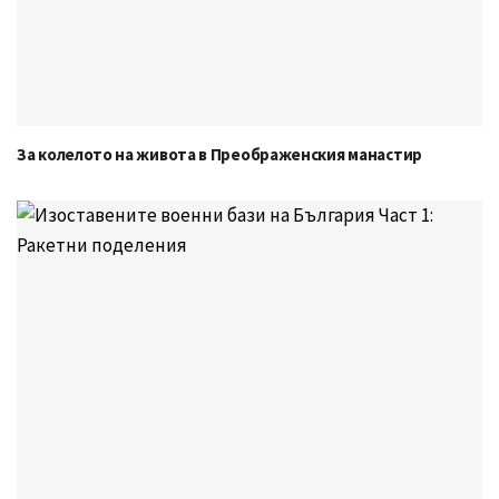
За колелото на живота в Преображенския манастир