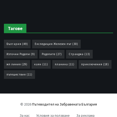
Тагове
България
(49)
Експедиция Железен път
(30)
Източни Родопи
(9)
Родопите
(27)
Странджа
(13)
жп линия
(29)
каяк
(11)
планина
(11)
приключения
(18)
пътешествия
(11)
© 2026
Пътеводител на Забравената България
За нас
Условия за ползване
За реклама