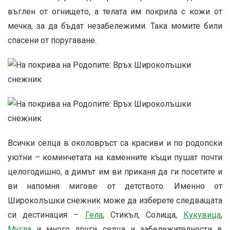
въглен от огнището, а телата им покрила с кожи от
мечка, за да бъдат незабележими. Така момите били
спасени от поругаване.
Всички селца в околовръст са красиви и по родопски
уютни – коминчетата на каменните къщи пушат почти
целогодишно, а димът им ви приканя да ги посетите и
ви напомня мигове от детството. Именно от
Широколъшки снежник може да изберете следващата
си дестинация –
Гела
, Стикъл, Солища,
Кукувица
,
Мугла
и много други селца и забележителности в