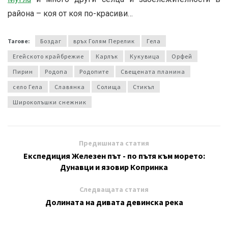
района – коя от коя по-красиви…
Тагове:
Боздаг
връх Голям Перелик
Гела
Егейското крайбрежие
Карлък
Кукувица
Орфей
Пирин
Родопа
Родопите
Свещената планина
село Гела
Славянка
Солища
Стикъл
Широколъшки снежник
Предишната статия
Експедиция Железен път - по пътя към морето:
Дунавци и язовир Копринка
Следващата статия
Долината на дивата девинска река