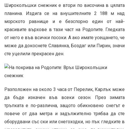
Широколъшки снежник е втори по височина в цялата
планина. Издига се на внушителните 2 188 м над
морското равнище и е безспорно един от най-
красивите върхове в тази част на Родопите. Гледката
от него е във всички посоки. А ако имате усещането, че
може да докоснете Славянка, Боздаг или Пирин, значи
сте уцелили прекрасен ден.
Разположен на около 3 часа от Перелик, Карлък може
да бъде изкачен във всеки сезон. През зимата
тръпката е по-различна, защото обикновено снегът е
повече от два метра и задължително трябва да сте
оборудвани със ски или снегоходки, но пък гледките в