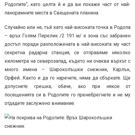
Родопите“, като целта й е да ви покаже част от най-
панорамните места в Свещената планина.
Случайно или не, тъй като най-високата точка в Родопа
– връх Голям Перелик /2 191 м/ е зона със забранен
достъп поради разположената в най-високата му част
секретна радарна станция, се отправяме няколко
километра на северозапад, където ни очаква върхът с
много имена – Широколъшки снежник, Карлък,
Орфей…Както и да го наречете, няма да сбъркате. Ще
допуснете грешка, обаче, ако при някое от
посещенията си в Родопите го пренебрегнете и не му
отдадете заслужено внимание.