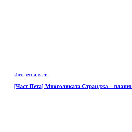
Интересни места
[Част Пета] Многоликата Странджа – планина