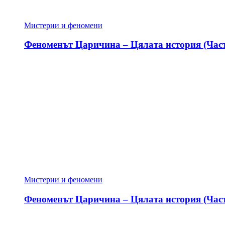
Мистерии и феномени
Феноменът Царичина – Цялата история (Част
Мистерии и феномени
Феноменът Царичина – Цялата история (Част