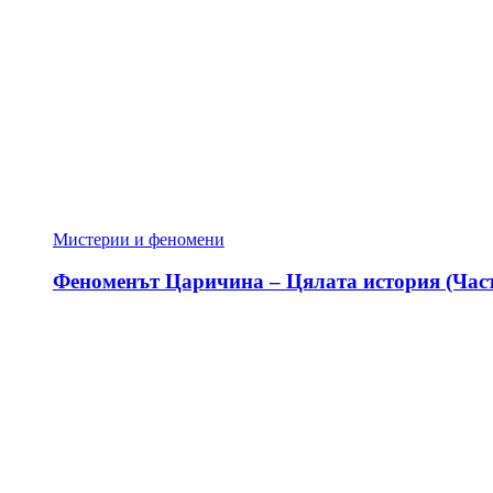
Мистерии и феномени
Феноменът Царичина – Цялата история (Част