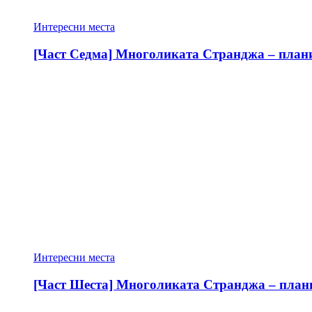
Интересни места
[Част Седма] Многоликата Странджа – планин
Интересни места
[Част Шеста] Многоликата Странджа – планин