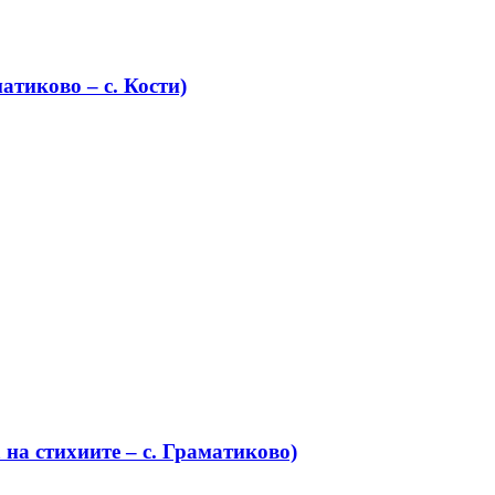
атиково – с. Кости)
на стихиите – с. Граматиково)