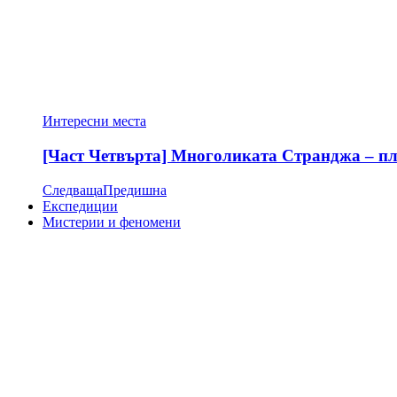
Интересни места
[Част Четвърта] Многоликата Странджа – пла
Следваща
Предишна
Експедиции
Мистерии и феномени