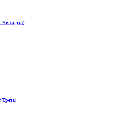
 Четвърта)
 Трета)