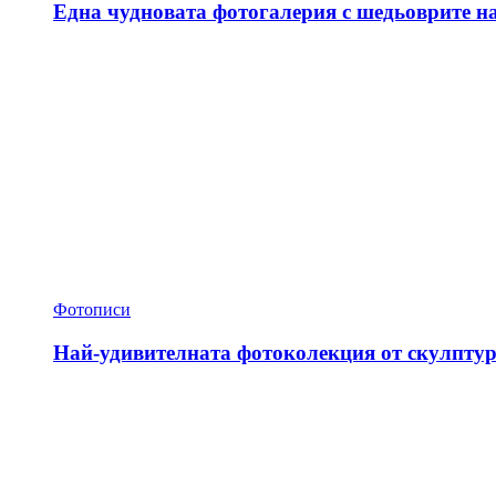
Една чудновата фотогалерия с шедьоврите н
Фотописи
Най-удивителната фотоколекция от скулптур