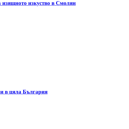
а изящното изкуство в Смолян
и в цяла България