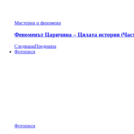
Мистерии и феномени
Феноменът Царичина – Цялата история (Час
Следваща
Предишна
Фотописи
Фотописи