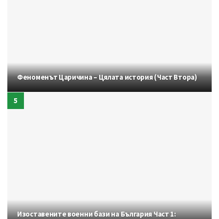
Феноменът Царичина – Цялата история (Част Втора)
Изоставените военни бази на България Част 1: