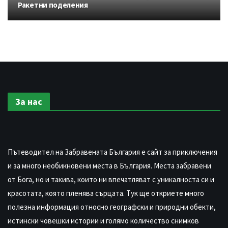
Ракетни поделения
За нас
Пътеводител на Забравената България е сайт за приключения
и за много необикновени места в България. Места забравени
от Бога, но и такива, които ни впечатляват с уникалноста си и
красотата, която пленява сърцата. Тук ще откриете много
полезна информация относно географски и природни обекти,
истински човешки истории и голямо количество снимков