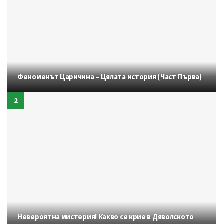
Феноменът Царичина – Цялата история (Част Първа)
Невероятна мистерия! Какво се крие в Дяволското