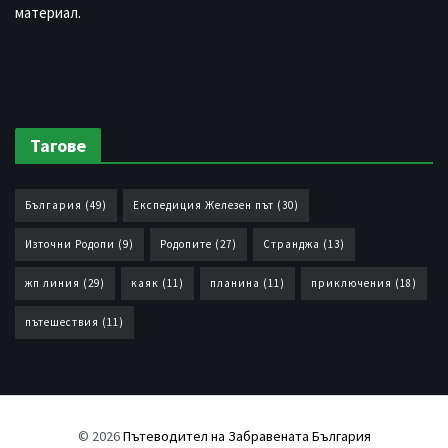
материал.
Тагове
България
(49)
Експедиция Железен път
(30)
Източни Родопи
(9)
Родопите
(27)
Странджа
(13)
жп линия
(29)
каяк
(11)
планина
(11)
приключения
(18)
пътешествия
(11)
© 2026
Пътеводител на Забравената България