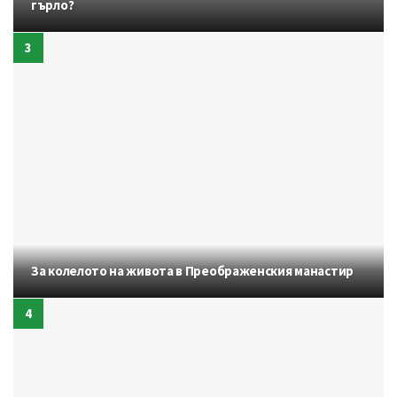
гърло?
За колелото на живота в Преображенския манастир