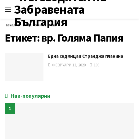
Начална
вр. Голяма Папия
Етикет:
вр. Голяма Папия
Една седмица в Странджа планина
ФЕВРУАРИ 13, 2020
109
Най-популярни