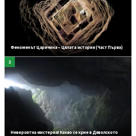
Феноменът Царичина – Цялата история (Част Първа)
Невероятна мистерия! Какво се крие в Дяволското