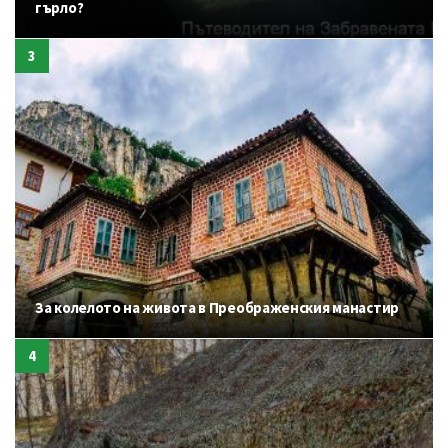
гърло?
За колелото на живота в Преображенския манастир