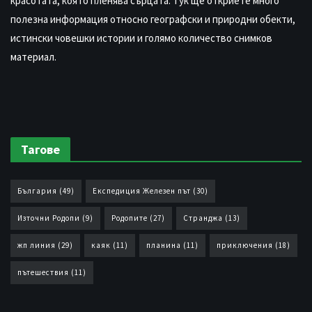
красотата, която пленява сърцата. Тук ще откриете много
полезна информация относно географски и природни обекти,
истински човешки истории и голямо количество снимков
материал.
Тагове
България
(49)
Експедиция Железен път
(30)
Източни Родопи
(9)
Родопите
(27)
Странджа
(13)
жп линия
(29)
каяк
(11)
планина
(11)
приключения
(18)
пътешествия
(11)