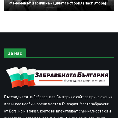
Феноменът Царичина – Цялата история (Част Втора)
За нас
Пътеводител на Забравената България е сайт за приключения
и за много необикновени места в България. Места забравени
от Бога, но и такива, които ни впечатляват с уникалноста си и