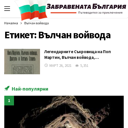
Начална
Вълчан войвода
Етикет:
Вълчан войвода
Легендарните Съкровища на Поп
Мартин, Вълчан войвода,…
МАРТ 26, 2021
5,351
Най-популярни