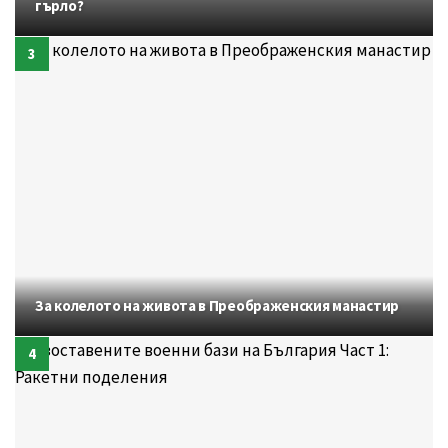
гърло?
За колелото на живота в Преображенския манастир