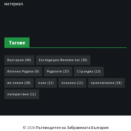
материал.
Тагове
България
(49)
Експедиция Железен път
(30)
Източни Родопи
(9)
Родопите
(27)
Странджа
(13)
жп линия
(29)
каяк
(11)
планина
(11)
приключения
(18)
пътешествия
(11)
© 2026
Пътеводител на Забравената България