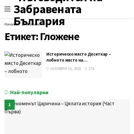
Начална
Гложене
Етикет:
Гложене
Историческо място Десеткар –
лобното място на…
НОЕМВРИ 19, 2020
274
Най-популярни