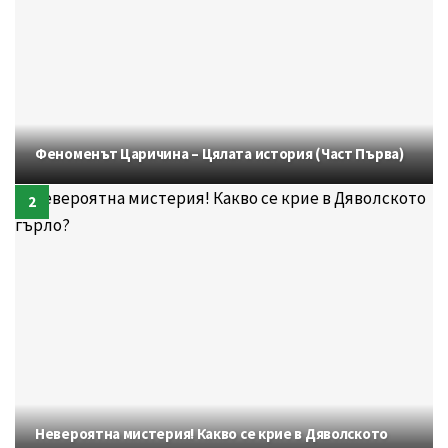
Феноменът Царичина – Цялата история (Част Първа)
Невероятна мистерия! Какво се крие в Дяволското