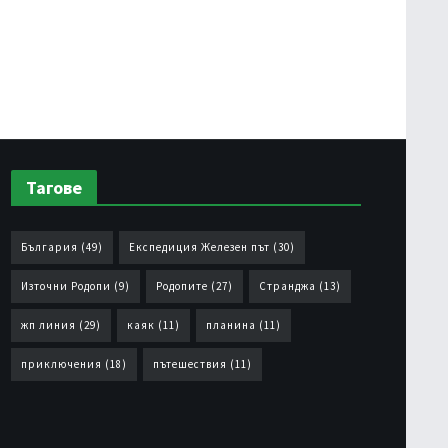
Тагове
България
(49)
Експедиция Железен път
(30)
Източни Родопи
(9)
Родопите
(27)
Странджа
(13)
жп линия
(29)
каяк
(11)
планина
(11)
приключения
(18)
пътешествия
(11)