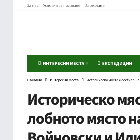
За нас
Условия за ползване
За реклама
ИНТЕРЕСНИ МЕСТА
ЕКСПЕДИЦИИ
Начална
Интересни места
Историческо място Десеткар – 
Историческо мяс
лобното място н
Войновски и Ил