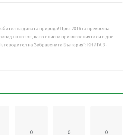
юбител на дивата природа! През 2016та прекосява
 запад на изток, като описва приключенията си в две
ътеводител на Забравената България": КНИГА 3 -
0
0
0