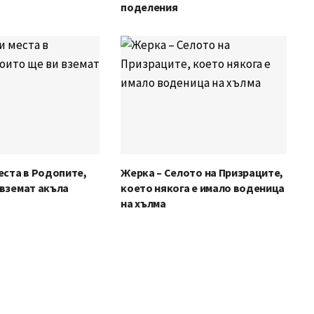
поделения
еста в Родопите,
Жерка – Селото на Призраците,
 вземат акъла
което някога е имало воденица
на хълма