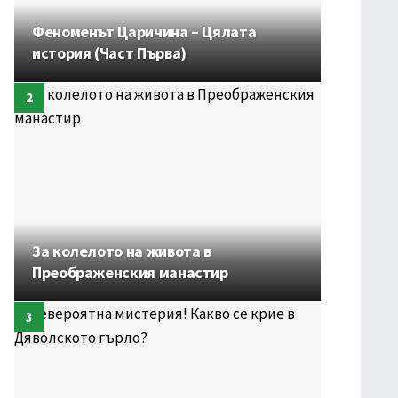
Феноменът Царичина – Цялата
история (Част Първа)
За колелото на живота в
Преображенския манастир