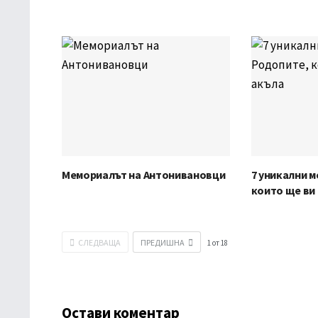
Мемориалът на Антонивановци
7 уникални м
които ще ви
СЛЕДВАЩА
ПРЕДИШНА
1
от
18
Остави коментар