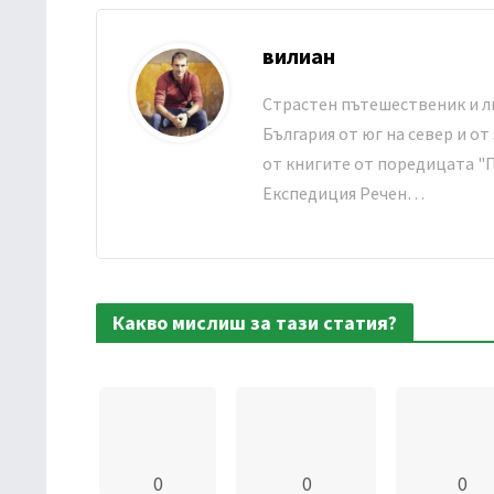
вилиан
Страстен пътешественик и л
България от юг на север и от
от книгите от поредицата "П
Експедиция Речен…
Какво мислиш за тази статия?
0
0
0