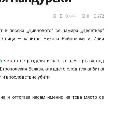
0
0
272
Точки
т в посока „Дивчовото“ се намира „Десеткар“
четници – капитан Никола Войновски и Илия
в
четата се разделя и част от нея тръгва под
Етрополския Балкан, откъдето след тежка битка
и и впоследствие убити.
на и оттогава насам именно на това място се