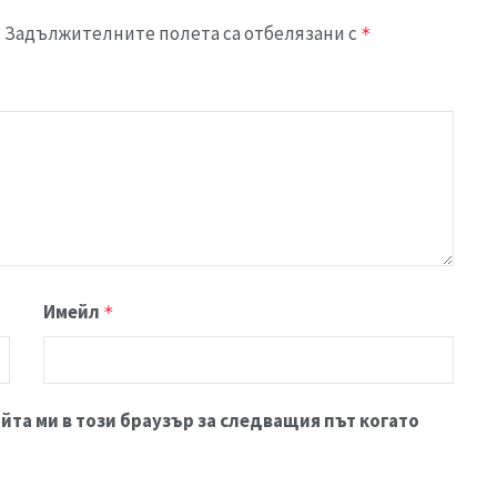
.
Задължителните полета са отбелязани с
*
Имейл
*
йта ми в този браузър за следващия път когато