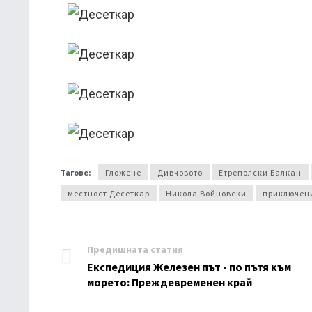
Тагове:
Гложене
Дивчовото
Етреполски Балкан
местност Десеткар
Никола Войновски
приключен
Предишната статия
Експедиция Железен път - по пътя към
морето: Преждевременен край