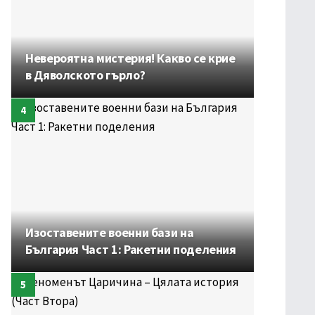
Невероятна мистерия! Какво се крие
в Дяволското гърло?
Изоставените военни бази на
България Част 1: Ракетни поделения