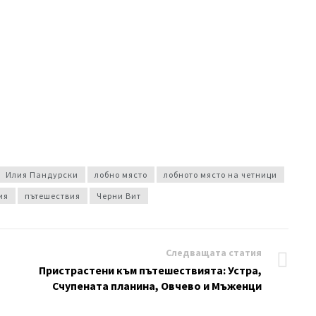
Илия Пандурски
лобно място
лобното място на четници
ия
пътешествия
Черни Вит
Следващата статия
Пристрастени към пътешествията: Устра,
Счупената планина, Овчево и Мъженци