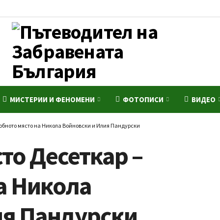
МИСТЕРИИ И ФЕНОМЕНИ
ФОТОПИСИ
ВИДЕО
лобното място на Никола Войновски и Илия Пандурски
то Десеткар –
а Никола
ия Пандурски