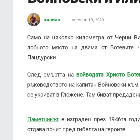
вилиан
ноември 19, 2020
Само на няколко километра от Черни Ви
лобното място на двама от Ботевите 
Пандурски.
След смъртта на
войводата Христо Боте
ръководството на капитан Войновски към 
се укриват в Гложене. Там биват предаден
Паметникът
е изграден през 1946та годи
отдава почит пред гибелта на героите.