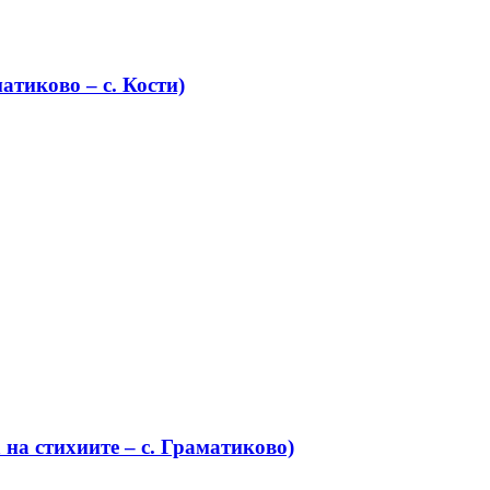
атиково – с. Кости)
на стихиите – с. Граматиково)