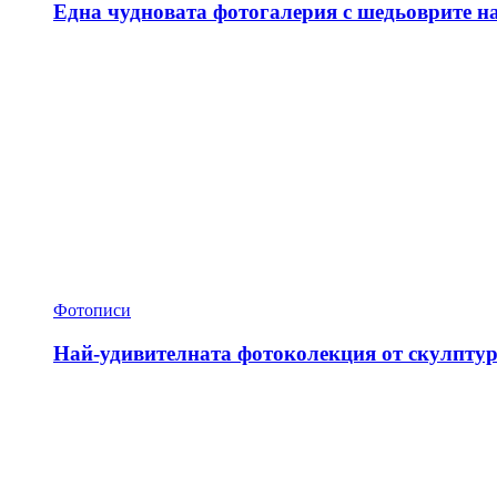
Една чудновата фотогалерия с шедьоврите н
Фотописи
Най-удивителната фотоколекция от скулптур