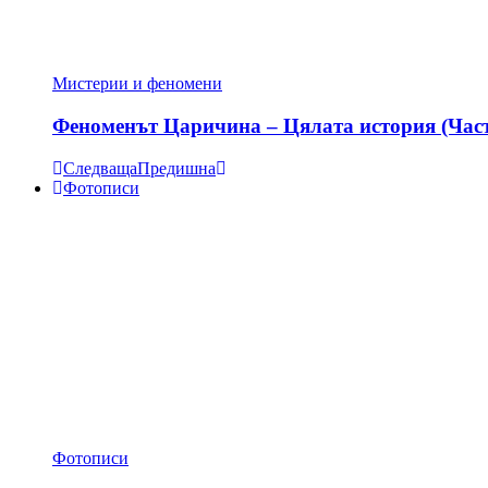
Мистерии и феномени
Феноменът Царичина – Цялата история (Час
Следваща
Предишна
Фотописи
Фотописи