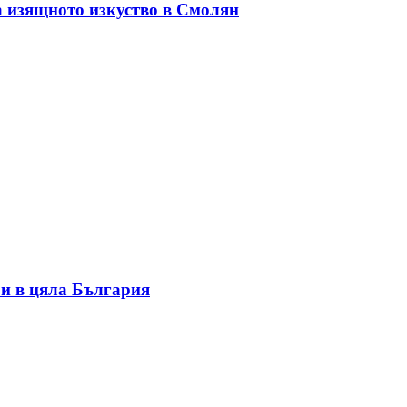
а изящното изкуство в Смолян
и в цяла България