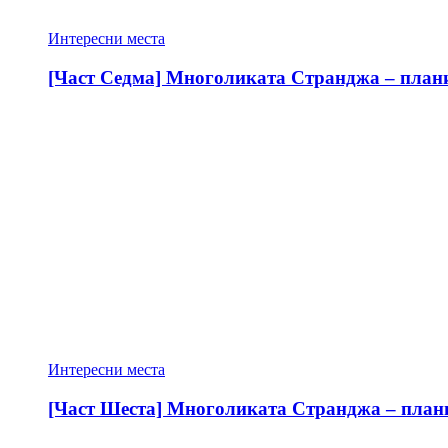
Интересни места
[Част Седма] Многоликата Странджа – планин
Интересни места
[Част Шеста] Многоликата Странджа – планин