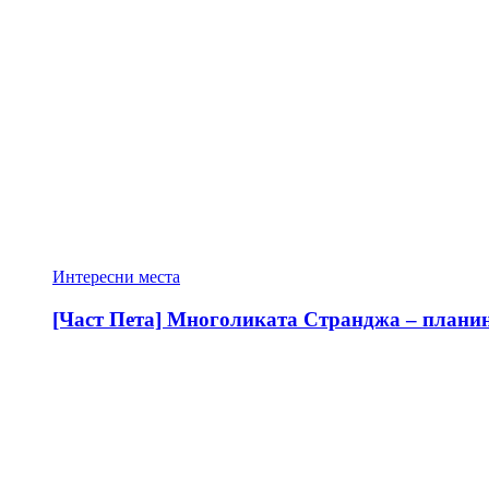
Интересни места
[Част Пета] Многоликата Странджа – планина