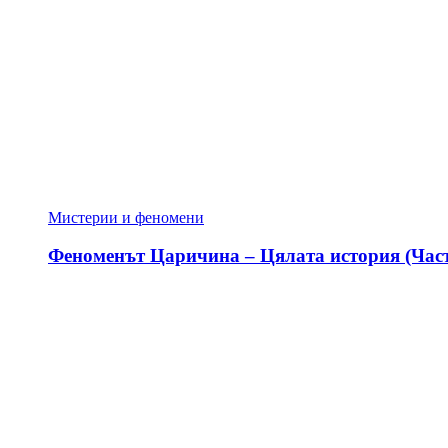
Мистерии и феномени
Феноменът Царичина – Цялата история (Част