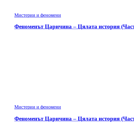
Мистерии и феномени
Феноменът Царичина – Цялата история (Част
Мистерии и феномени
Феноменът Царичина – Цялата история (Част