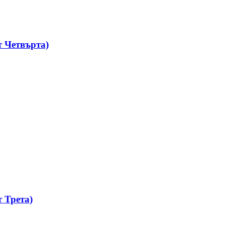
 Четвърта)
 Трета)