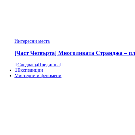
Интересни места
[Част Четвърта] Многоликата Странджа – пла
Следваща
Предишна
Експедиции
Мистерии и феномени