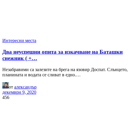
Интересни места
Два неуспешни опита за изкачване на Баташки
снежник ( +…
Незабравими са залезите на брега на язовир Доспат. Слънцето,
планината и водата се сливат в едно.…
от
александър
декември 9, 2020
456