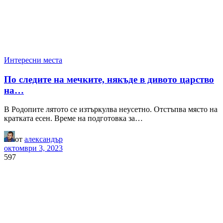
Интересни места
По следите на мечките, някъде в дивото царство
на…
В Родопите лятото се изтъркулва неусетно. Отстъпва място на
кратката есен. Време на подготовка за…
от
александър
октомври 3, 2023
597