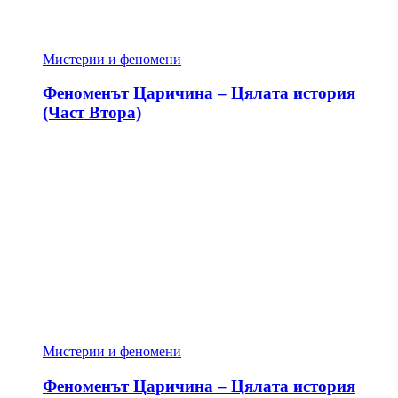
Мистерии и феномени
Феноменът Царичина – Цялата история
(Част Втора)
Мистерии и феномени
Феноменът Царичина – Цялата история