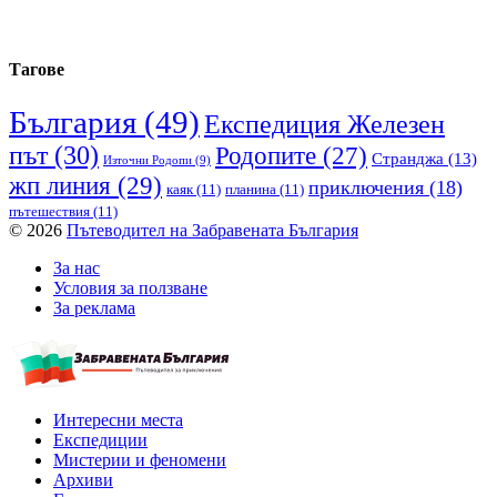
Тагове
България
(49)
Експедиция Железен
път
(30)
Родопите
(27)
Странджа
(13)
Източни Родопи
(9)
жп линия
(29)
приключения
(18)
каяк
(11)
планина
(11)
пътешествия
(11)
© 2026
Пътеводител на Забравената България
За нас
Условия за ползване
За реклама
Интересни места
Експедиции
Мистерии и феномени
Архиви