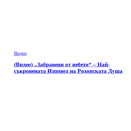
Видео
(Видео) „Забравени от небето“ – Най-
съкровената Изповед на Родопската Душа