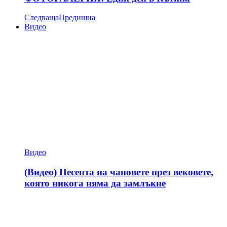
Следваща
Предишна
Видео
Видео
(Видео) Песента на чановете през вековете,
която никога няма да замлъкне