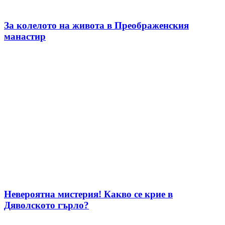
За колелото на живота в Преображенския
манастир
Невероятна мистерия! Какво се крие в
Дяволското гърло?