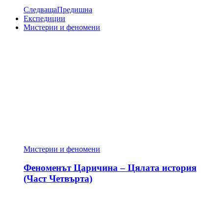
Следваща
Предишна
Експедиции
Мистерии и феномени
Мистерии и феномени
Феноменът Царичина – Цялата история
(Част Четвърта)