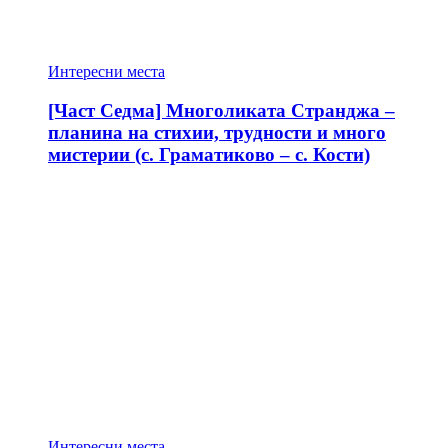
Интересни места
[Част Седма] Многоликата Странджа –
планина на стихии, трудности и много
мистерии (с. Граматиково – с. Кости)
Интересни места