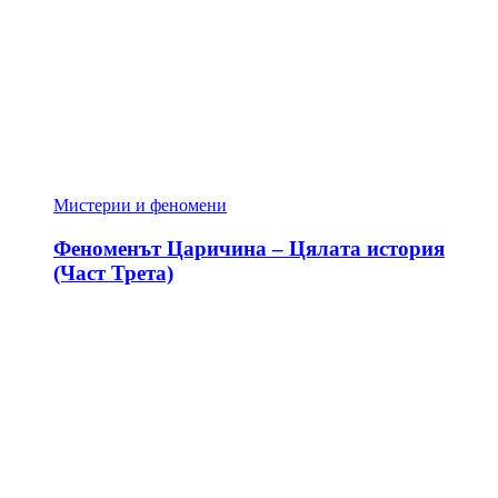
Мистерии и феномени
Феноменът Царичина – Цялата история
(Част Трета)