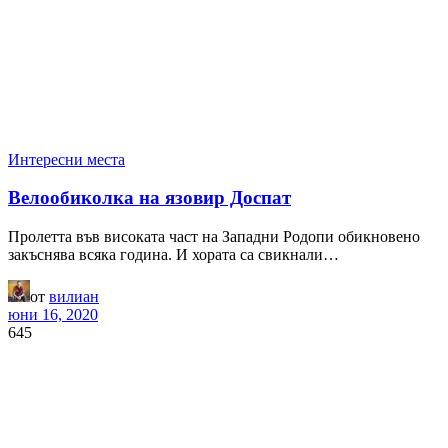
Интересни места
Велообиколка на язовир Доспат
Пролетта във високата част на Западни Родопи обикновено
закъснява всяка година. И хората са свикнали…
от
вилиан
юни 16, 2020
645