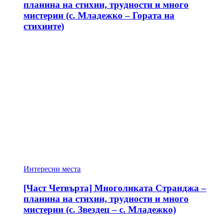
планина на стихии, трудности и много
мистерии (с. Младежко – Гората на
стихиите)
Интересни места
[Част Четвърта] Многоликата Странджа –
планина на стихии, трудности и много
мистерии (с. Звездец – с. Младежко)