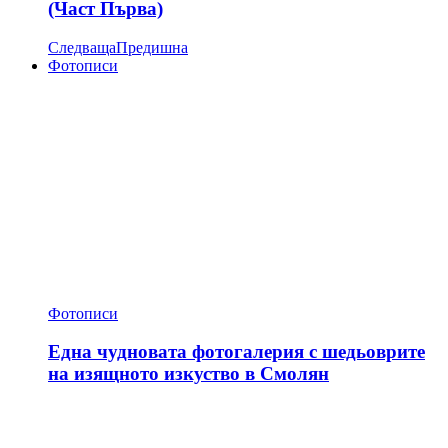
(Част Първа)
Следваща
Предишна
Фотописи
Фотописи
Една чудновата фотогалерия с шедьоврите
на изящното изкуство в Смолян