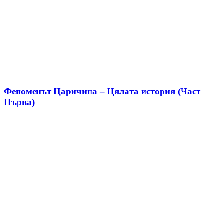
Феноменът Царичина – Цялата история (Част
Първа)