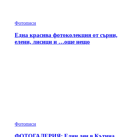
Фотописи
Една красива фотоколекция от сърни,
елени, лисици и …още нещо
Фотописи
ФОТОГАЛЕРИЯ: Един ден в Кътина