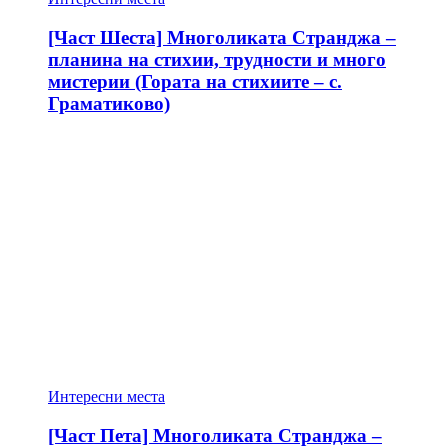
[Част Шеста] Многоликата Странджа –
планина на стихии, трудности и много
мистерии (Гората на стихиите – с.
Граматиково)
Интересни места
[Част Пета] Многоликата Странджа –