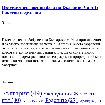
Изоставените военни бази на България Част 1:
Ракетни поделения
За нас
Пътеводител на Забравената България е сайт за приключения
и за много необикновени места в България. Места забравени
от Бога, но и такива, които ни впечатляват с уникалноста си и
красотата, която пленява сърцата. Тук ще откриете много
полезна информация относно географски и природни обекти,
истински човешки истории и голямо количество снимков
материал.
Тагове
България
(49)
Експедиция Железен
път
(30)
Родопите
(27)
Странджа
(13)
Източни Родопи
(9)