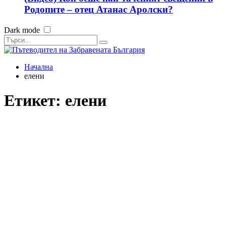
Родопите – отец Атанас Аролски?
Dark mode
Начална
елени
Етикет:
елени