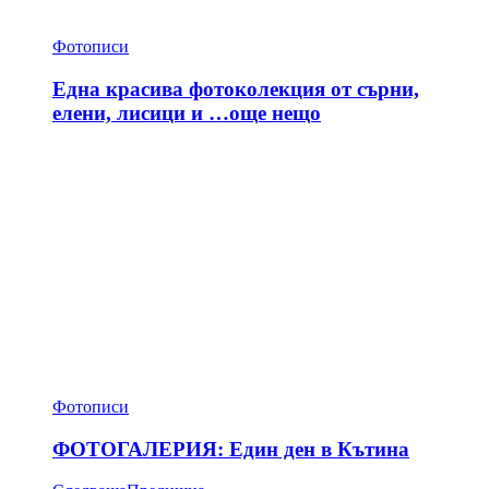
Фотописи
Една красива фотоколекция от сърни,
елени, лисици и …още нещо
Фотописи
ФОТОГАЛЕРИЯ: Един ден в Кътина