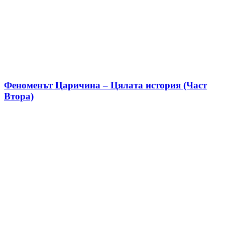
Феноменът Царичина – Цялата история (Част
Втора)