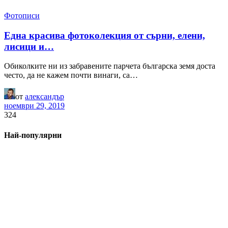
Фотописи
Една красива фотоколекция от сърни, елени,
лисици и…
Обиколките ни из забравените парчета българска земя доста
често, да не кажем почти винаги, са…
от
александър
ноември 29, 2019
324
Най-популярни