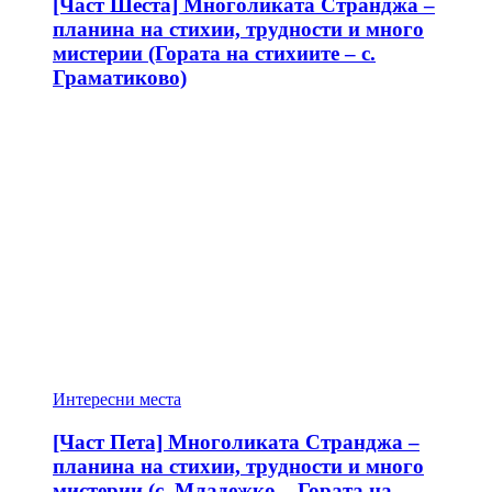
[Част Шеста] Многоликата Странджа –
планина на стихии, трудности и много
мистерии (Гората на стихиите – с.
Граматиково)
Интересни места
[Част Пета] Многоликата Странджа –
планина на стихии, трудности и много
мистерии (с. Младежко – Гората на