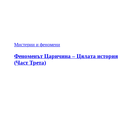
Мистерии и феномени
Феноменът Царичина – Цялата история
(Част Трета)