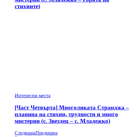
стихиите)
Интересни места
[Част Четвърта] Многоликата Странджа –
планина на стихии, трудности и много
мистерии (с. Звездец – с. Младежко)
Следваща
Предишна