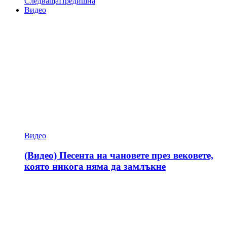
Следваща
Предишна
Видео
Видео
(Видео) Песента на чановете през вековете,
която никога няма да замлъкне