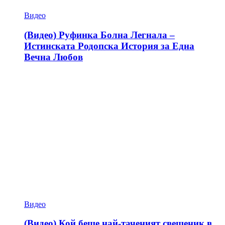
Видео
(Видео) Руфинка Болна Легнала –
Истинската Родопска История за Една
Вечна Любов
Видео
(Видео) Кой беше най-таченият свещеник в