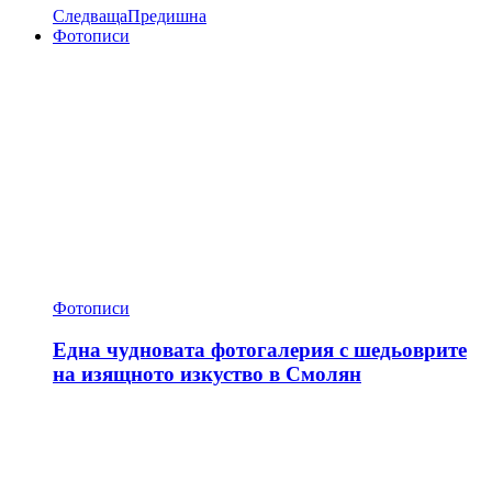
Следваща
Предишна
Фотописи
Фотописи
Една чудновата фотогалерия с шедьоврите
на изящното изкуство в Смолян