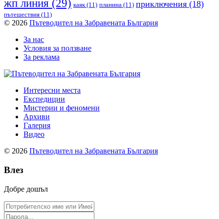
жп линия
(29)
приключения
(18)
каяк
(11)
планина
(11)
пътешествия
(11)
© 2026
Пътеводител на Забравената България
За нас
Условия за ползване
За реклама
Интересни места
Експедиции
Мистерии и феномени
Архиви
Галерия
Видео
© 2026
Пътеводител на Забравената България
Влез
Добре дошъл