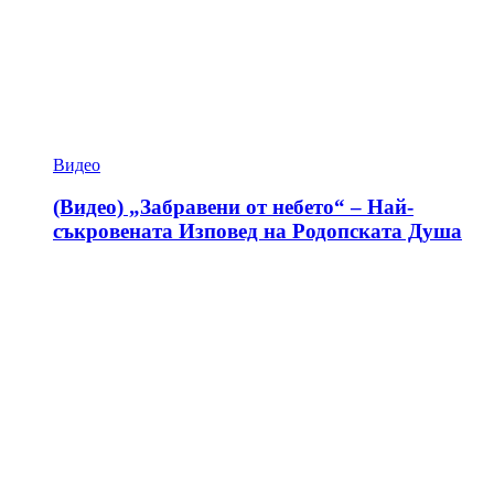
Видео
(Видео) „Забравени от небето“ – Най-
съкровената Изповед на Родопската Душа