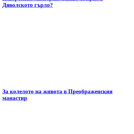
Дяволското гърло?
За колелото на живота в Преображенския
манастир