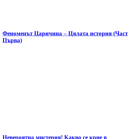
Феноменът Царичина – Цялата история (Част
Първа)
Невероятна мистерия! Какво се крие в