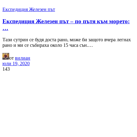
Експедиция Железен път
Експедиция Железен път – по пътя към морето:
…
Тази сутрин се будя доста рано, може би защото вчера легнах
рано и ми се събираха около 15 часа сън.…
от
вилиан
юли 19, 2020
143