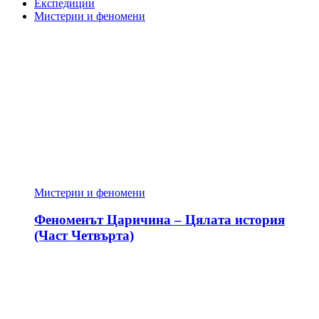
Експедиции
Мистерии и феномени
Мистерии и феномени
Феноменът Царичина – Цялата история
(Част Четвърта)