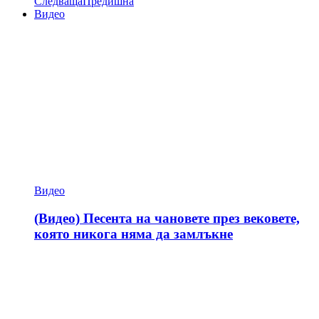
Следваща
Предишна
Видео
Видео
(Видео) Песента на чановете през вековете,
която никога няма да замлъкне