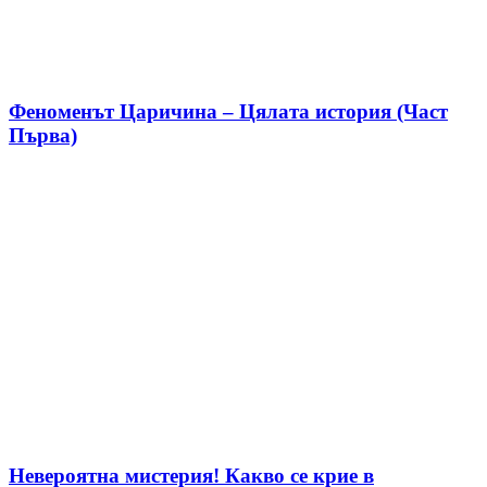
Феноменът Царичина – Цялата история (Част
Първа)
Невероятна мистерия! Какво се крие в