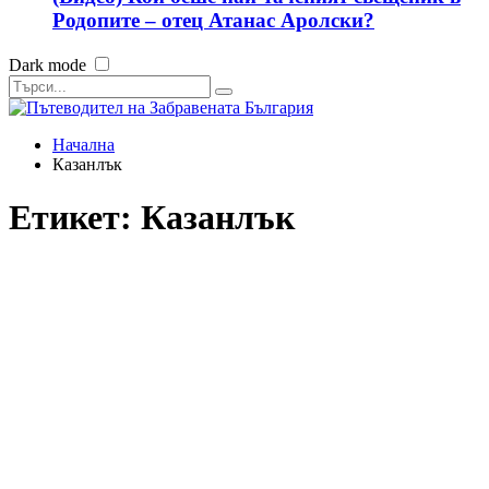
Родопите – отец Атанас Аролски?
Dark mode
Начална
Казанлък
Етикет:
Казанлък