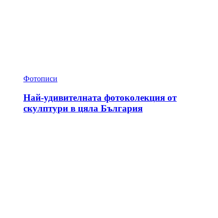
Фотописи
Най-удивителната фотоколекция от
скулптури в цяла България