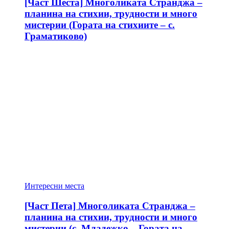
[Част Шеста] Многоликата Странджа –
планина на стихии, трудности и много
мистерии (Гората на стихиите – с.
Граматиково)
Интересни места
[Част Пета] Многоликата Странджа –
планина на стихии, трудности и много
мистерии (с. Младежко – Гората на