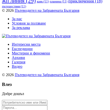
жп линия
(29)
приключения
(18)
каяк
(11)
планина
(11)
пътешествия
(11)
© 2026
Пътеводител на Забравената България
За нас
Условия за ползване
За реклама
Интересни места
Експедиции
Мистерии и феномени
Архиви
Галерия
Видео
© 2026
Пътеводител на Забравената България
Влез
Добре дошъл