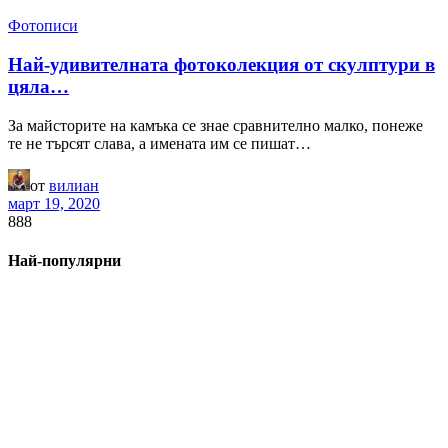
Фотописи
Най-удивителната фотоколекция от скулптури в
цяла…
За майсторите на камъка се знае сравнително малко, понеже
те не търсят слава, а имената им се пишат…
от
вилиан
март 19, 2020
888
Най-популярни