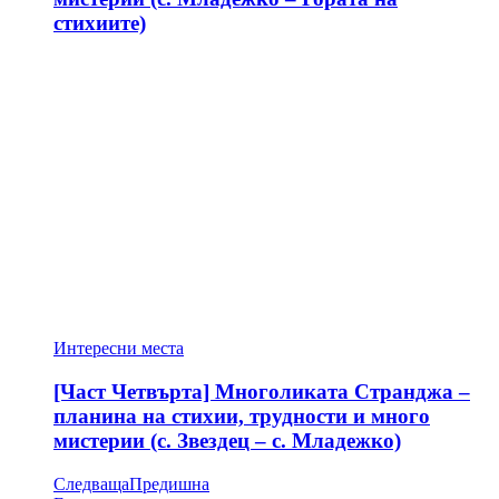
стихиите)
Интересни места
[Част Четвърта] Многоликата Странджа –
планина на стихии, трудности и много
мистерии (с. Звездец – с. Младежко)
Следваща
Предишна