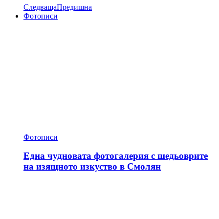
Следваща
Предишна
Фотописи
Фотописи
Една чудновата фотогалерия с шедьоврите
на изящното изкуство в Смолян