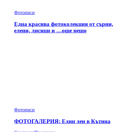
Фотописи
Една красива фотоколекция от сърни,
елени, лисици и …още нещо
Фотописи
ФОТОГАЛЕРИЯ: Един ден в Кътина