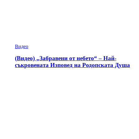
Видео
(Видео) „Забравени от небето“ – Най-
съкровената Изповед на Родопската Душа