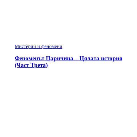
Мистерии и феномени
Феноменът Царичина – Цялата история
(Част Трета)