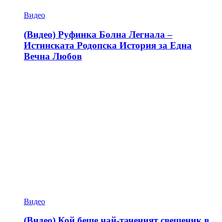
Видео
(Видео) Руфинка Болна Легнала –
Истинската Родопска История за Една
Вечна Любов
Видео
(Видео) Кой беше най-таченият свещеник в