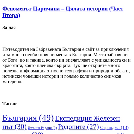
Феноменът Царичина – Цялата история (Част
Втора)
За нас
Пътеводител на Забравената България е сайт за приключения
и за много необикновени места в България. Места забравени
от Бога, но и такива, които ни впечатляват с уникалноста си и
красотата, която пленява сърцата. Тук ще откриете много
полезна информация относно географски и природни обекти,
истински човешки истории и голямо количество снимков
материал.
Тагове
България
(49)
Експедиция Железен
път
(30)
Родопите
(27)
Странджа
(13)
Източни Родопи
(9)