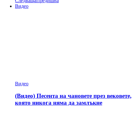
Следваща
Предишна
Видео
Видео
(Видео) Песента на чановете през вековете,
която никога няма да замлъкне