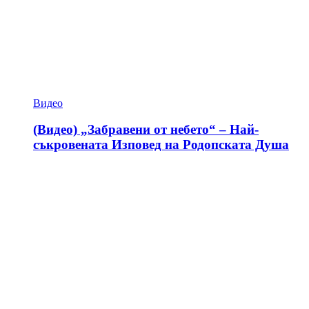
Видео
(Видео) „Забравени от небето“ – Най-
съкровената Изповед на Родопската Душа