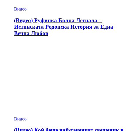
Видео
(Видео) Руфинка Болна Легнала –
Истинската Родопска История за Една
Вечна Любов
Видео
(Видео) Кой беше най-таченият свещеник в