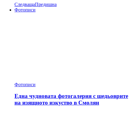
Следваща
Предишна
Фотописи
Фотописи
Една чудновата фотогалерия с шедьоврите
на изящното изкуство в Смолян