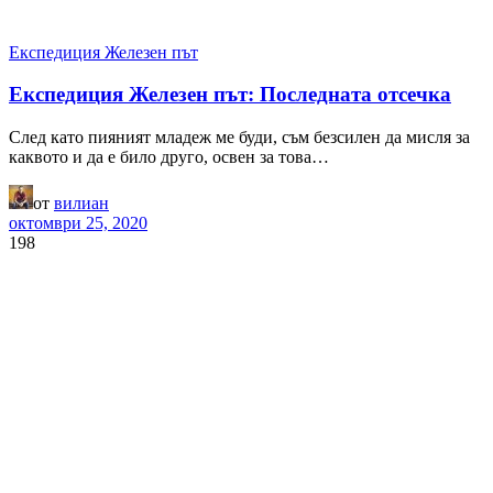
Експедиция Железен път
Експедиция Железен път: Последната отсечка
След като пияният младеж ме буди, съм безсилен да мисля за
каквото и да е било друго, освен за това…
от
вилиан
октомври 25, 2020
198