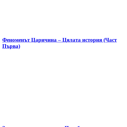
Феноменът Царичина – Цялата история (Част
Първа)