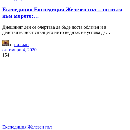
Експедиция Експедиция Железен път – по пътя
към морето:…
Днешният ден се очертава да бъде доста облачен и в
действителност слънцето нито веднъж не успява да…
от
вилиан
октомври 4, 2020
154
Експедиция Железен път