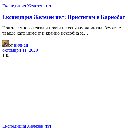
Експедиция Железен път
Експедиция Железен път: Пристигам в Карнобат
Нощта е много тежка и почти не успявам да мигна. Земята е
твърда като цимент и крайно неудобна за…
от
вилиан
октомври 11, 2020
186
Експедиция Железен път