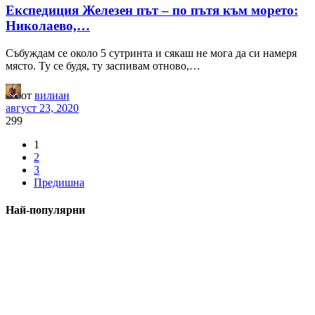
Експедиция Железен път – по пътя към морето:
Николаево,…
Събуждам се около 5 сутринта и сякаш не мога да си намеря
място. Ту се будя, ту заспивам отново,…
от
вилиан
август 23, 2020
299
1
2
3
Предишна
Най-популярни