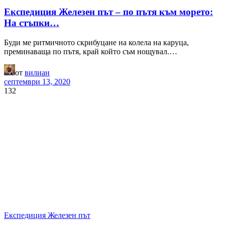
Експедиция Железен път – по пътя към морето:
На стъпки…
Буди ме ритмичното скрибуцане на колела на каруца,
преминаваща по пътя, край който съм нощувал.…
от
вилиан
септември 13, 2020
132
Експедиция Железен път