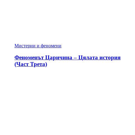
Мистерии и феномени
Феноменът Царичина – Цялата история
(Част Трета)