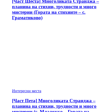
[Част Шеста] Многоликата Странджа –
планина на стихии, трудности и много
мистерии (Гората на стихиите – с.
Граматиково)
Интересни места
[Част Пета] Многоликата Странджа –
планина на стихии, трудности и много
мистерии (с. Младежко – Гората на