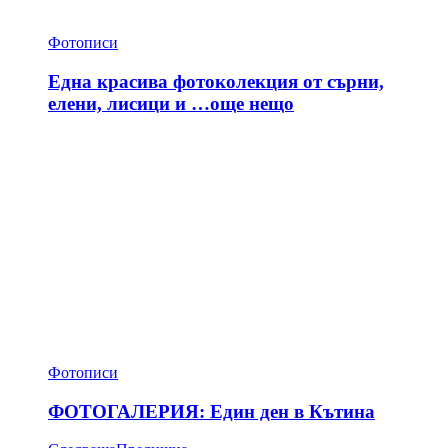
Фотописи
Една красива фотоколекция от сърни,
елени, лисици и …още нещо
Фотописи
ФОТОГАЛЕРИЯ: Един ден в Кътина