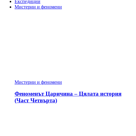
Експедиции
Мистерии и феномени
Мистерии и феномени
Феноменът Царичина – Цялата история
(Част Четвърта)