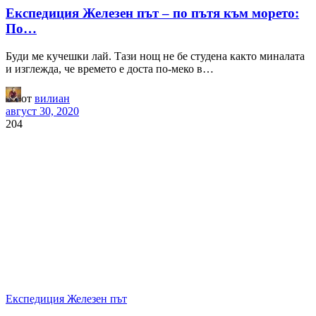
Експедиция Железен път – по пътя към морето:
По…
Буди ме кучешки лай. Тази нощ не бе студена както миналата
и изглежда, че времето е доста по-меко в…
от
вилиан
август 30, 2020
204
Експедиция Железен път