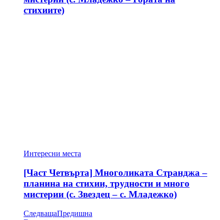
стихиите)
Интересни места
[Част Четвърта] Многоликата Странджа –
планина на стихии, трудности и много
мистерии (с. Звездец – с. Младежко)
Следваща
Предишна