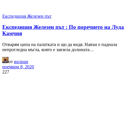
Експедиция Железен път
Експедиция Железен път : По поречието на Луда
Камчия
Отварям ципа на палатката и що да видя. Навън е паднала
непрогледна мъгла, която е завзела долината…
от
вилиан
ноември 8, 2020
227