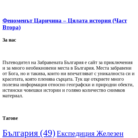
Феноменът Царичина – Цялата история (Част
Втора)
За нас
Пътеводител на Забравената България е сайт за приключения
и за много необикновени места в България. Места забравени
от Бога, но и такива, които ни впечатляват с уникалноста си и
красотата, която пленява сърцата. Тук ще откриете много
полезна информация относно географски и природни обекти,
истински човешки истории и голямо количество снимков
материал.
Тагове
България
(49)
Експедиция Железен