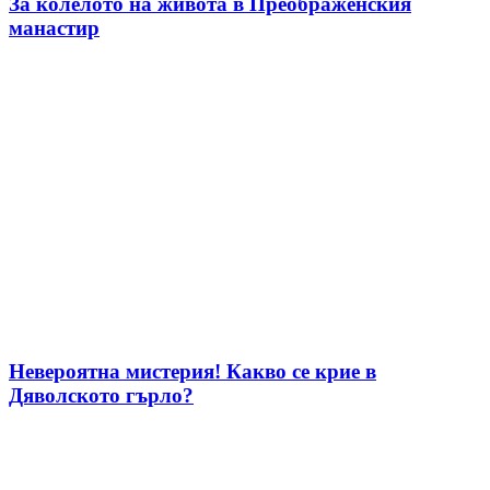
За колелото на живота в Преображенския
манастир
Невероятна мистерия! Какво се крие в
Дяволското гърло?