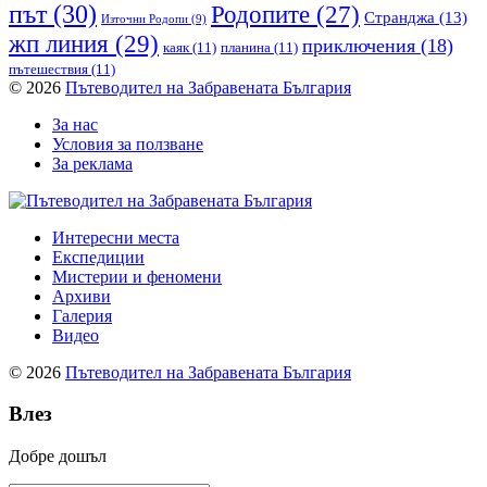
път
(30)
Родопите
(27)
Странджа
(13)
Източни Родопи
(9)
жп линия
(29)
приключения
(18)
каяк
(11)
планина
(11)
пътешествия
(11)
© 2026
Пътеводител на Забравената България
За нас
Условия за ползване
За реклама
Интересни места
Експедиции
Мистерии и феномени
Архиви
Галерия
Видео
© 2026
Пътеводител на Забравената България
Влез
Добре дошъл