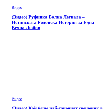
Видео
(Видео) Руфинка Болна Легнала –
Истинската Родопска История за Една
Вечна Любов
Видео
(Видео) Кой беше най-таченият свещеник в