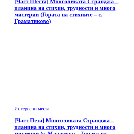
[Част Шеста] Многоликата Странджа –
планина на стихии, трудности и много
мистерии (Гората на стихиите – с.
Граматиково)
Интересни места
[Част Пета] Многоликата Странджа –
планина на стихии, трудности и много
мистерии (с. Младежко – Гората на