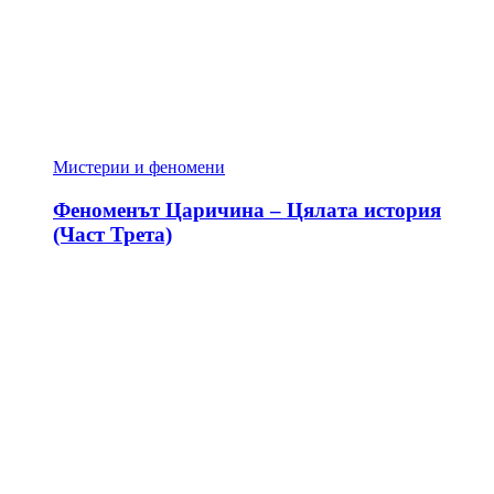
Мистерии и феномени
Феноменът Царичина – Цялата история
(Част Трета)