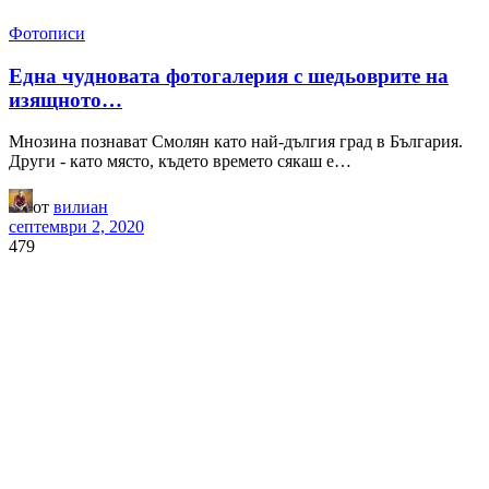
Фотописи
Една чудновата фотогалерия с шедьоврите на
изящното…
Мнозина познават Смолян като най-дългия град в България.
Други - като място, където времето сякаш е…
от
вилиан
септември 2, 2020
479