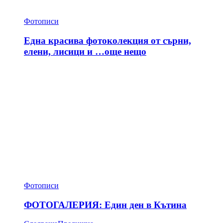
Фотописи
Една красива фотоколекция от сърни,
елени, лисици и …още нещо
Фотописи
ФОТОГАЛЕРИЯ: Един ден в Кътина