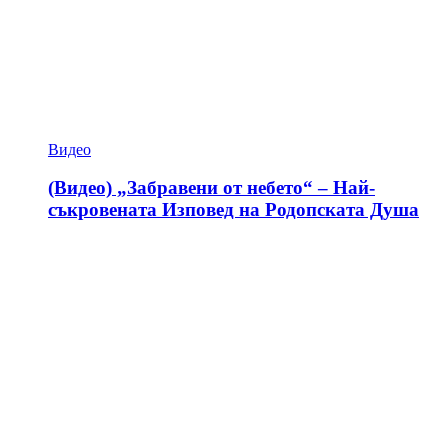
Видео
(Видео) „Забравени от небето“ – Най-
съкровената Изповед на Родопската Душа