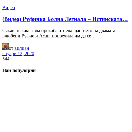
Видео
(Видео) Руфинка Болна Легнала – Истинската…
Сякаш някаква зла прокоба отнела щастието на двамата
влюбени Руфие и Асан, попречила им да се…
от
вилиан
януари 12, 2020
544
Най-популярни