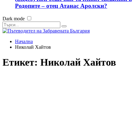
Родопите – отец Атанас Аролски?
Dark mode
Начална
Николай Хайтов
Етикет:
Николай Хайтов