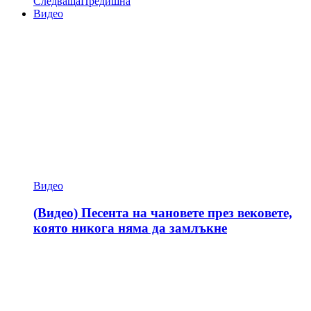
Следваща
Предишна
Видео
Видео
(Видео) Песента на чановете през вековете,
която никога няма да замлъкне