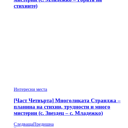
стихиите)
Интересни места
[Част Четвърта] Многоликата Странджа –
планина на стихии, трудности и много
мистерии (с. Звездец – с. Младежко)
Следваща
Предишна