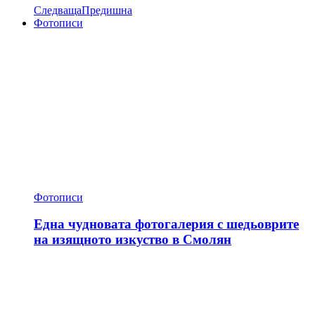
Следваща
Предишна
Фотописи
Фотописи
Една чудновата фотогалерия с шедьоврите
на изящното изкуство в Смолян