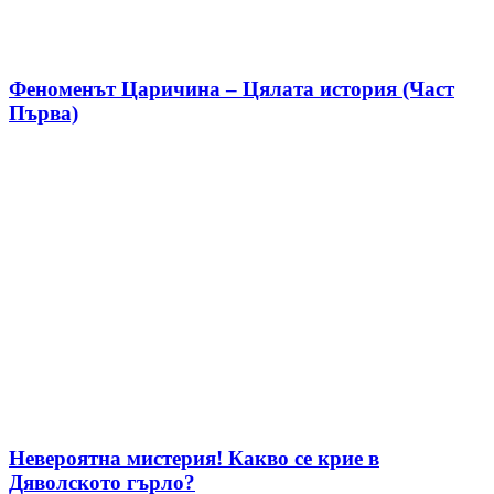
Феноменът Царичина – Цялата история (Част
Първа)
Невероятна мистерия! Какво се крие в
Дяволското гърло?