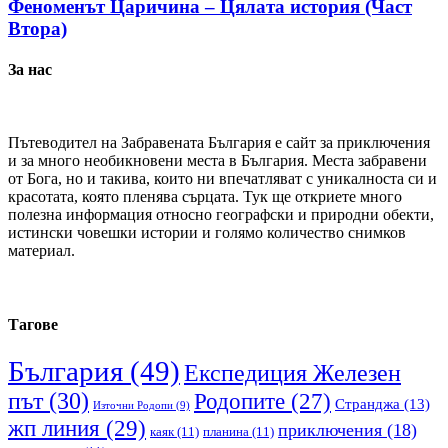
Феноменът Царичина – Цялата история (Част
Втора)
За нас
Пътеводител на Забравената България е сайт за приключения
и за много необикновени места в България. Места забравени
от Бога, но и такива, които ни впечатляват с уникалноста си и
красотата, която пленява сърцата. Тук ще откриете много
полезна информация относно географски и природни обекти,
истински човешки истории и голямо количество снимков
материал.
Тагове
България
(49)
Експедиция Железен
път
(30)
Родопите
(27)
Странджа
(13)
Източни Родопи
(9)
жп линия
(29)
приключения
(18)
каяк
(11)
планина
(11)