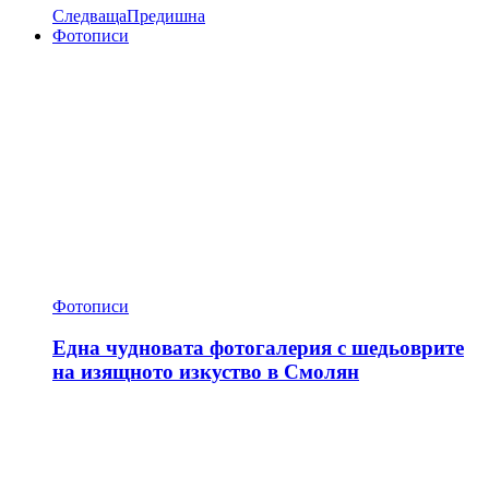
Следваща
Предишна
Фотописи
Фотописи
Една чудновата фотогалерия с шедьоврите
на изящното изкуство в Смолян