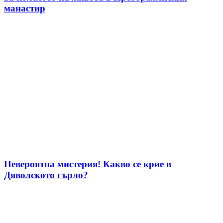
манастир
Невероятна мистерия! Какво се крие в
Дяволското гърло?