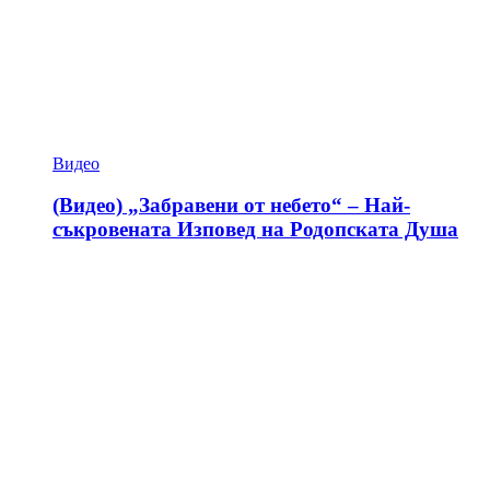
Видео
(Видео) „Забравени от небето“ – Най-
съкровената Изповед на Родопската Душа