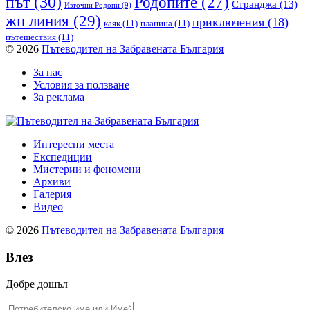
път
(30)
Родопите
(27)
Странджа
(13)
Източни Родопи
(9)
жп линия
(29)
приключения
(18)
каяк
(11)
планина
(11)
пътешествия
(11)
© 2026
Пътеводител на Забравената България
За нас
Условия за ползване
За реклама
Интересни места
Експедиции
Мистерии и феномени
Архиви
Галерия
Видео
© 2026
Пътеводител на Забравената България
Влез
Добре дошъл