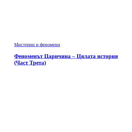
Мистерии и феномени
Феноменът Царичина – Цялата история
(Част Трета)