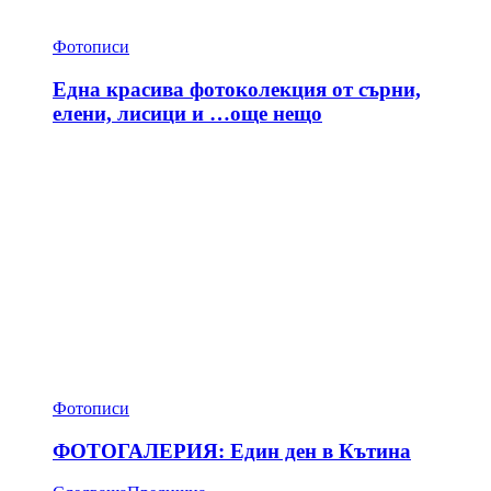
Фотописи
Една красива фотоколекция от сърни,
елени, лисици и …още нещо
Фотописи
ФОТОГАЛЕРИЯ: Един ден в Кътина