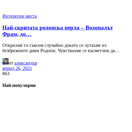
Интересни места
Най-скритата родопска перла – Водопадът
Фрам, до…
Открихме го съвсем случайно докато се лутахме из
безбрежните диви Родопи. Чувствахме се късметлии да…
от
александър
април 26, 2021
863
Най-популярни