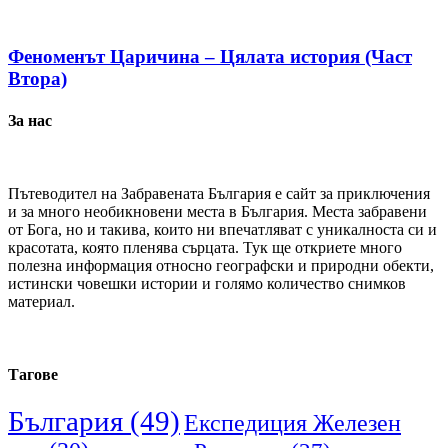
Феноменът Царичина – Цялата история (Част
Втора)
За нас
Пътеводител на Забравената България е сайт за приключения
и за много необикновени места в България. Места забравени
от Бога, но и такива, които ни впечатляват с уникалноста си и
красотата, която пленява сърцата. Тук ще откриете много
полезна информация относно географски и природни обекти,
истински човешки истории и голямо количество снимков
материал.
Тагове
България
(49)
Експедиция Железен