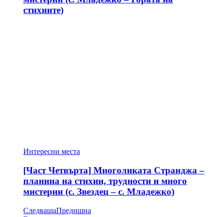
стихиите)
Интересни места
[Част Четвърта] Многоликата Странджа –
планина на стихии, трудности и много
мистерии (с. Звездец – с. Младежко)
Следваща
Предишна