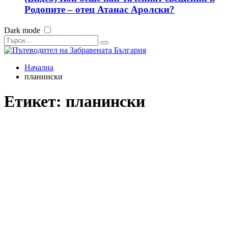
Родопите – отец Атанас Аролски?
Dark mode
Начална
планински
Етикет:
планински