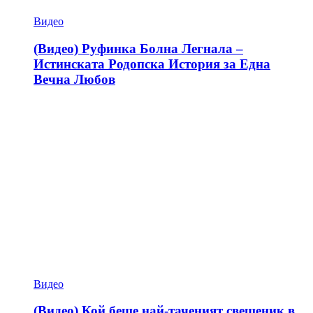
Видео
(Видео) Руфинка Болна Легнала –
Истинската Родопска История за Една
Вечна Любов
Видео
(Видео) Кой беше най-таченият свещеник в