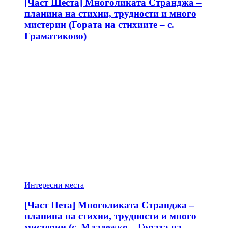
[Част Шеста] Многоликата Странджа –
планина на стихии, трудности и много
мистерии (Гората на стихиите – с.
Граматиково)
Интересни места
[Част Пета] Многоликата Странджа –
планина на стихии, трудности и много
мистерии (с. Младежко – Гората на