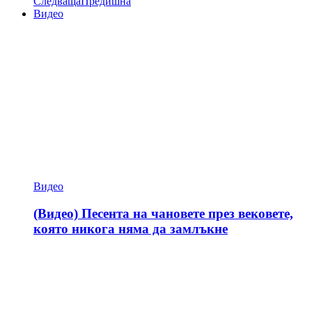
Следваща
Предишна
Видео
Видео
(Видео) Песента на чановете през вековете,
която никога няма да замлъкне