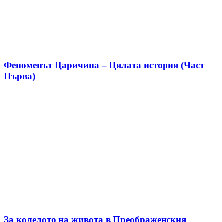
Феноменът Царичина – Цялата история (Част
Първа)
За колелото на живота в Преображенския