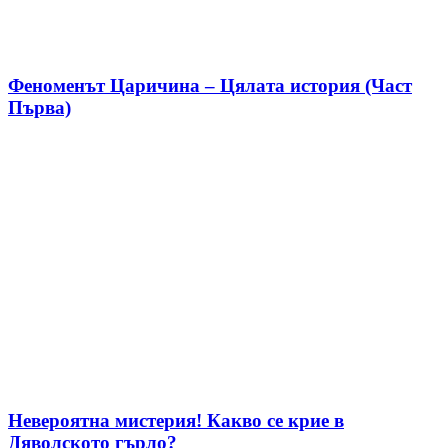
Феноменът Царичина – Цялата история (Част
Първа)
Невероятна мистерия! Какво се крие в
Дяволското гърло?