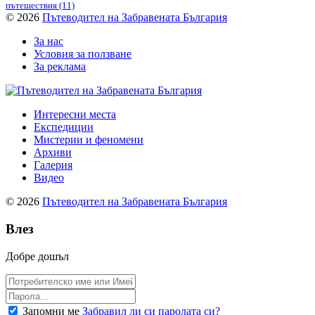
пътешествия
(11)
© 2026
Пътеводител на Забравената България
За нас
Условия за ползване
За реклама
Интересни места
Експедиции
Мистерии и феномени
Архиви
Галерия
Видео
© 2026
Пътеводител на Забравената България
Влез
Добре дошъл
Запомни ме
Забравил ли си паролата си?