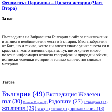
Феноменът Царичина – Цялата история (Част
Втора)
За нас
Пътеводител на Забравената България е сайт за приключения
и за много необикновени места в България. Места забравени
от Бога, но и такива, които ни впечатляват с уникалноста си и
красотата, която пленява сърцата. Тук ще откриете много
полезна информация относно географски и природни обекти,
истински човешки истории и голямо количество снимков
материал.
Тагове
България
(49)
Експедиция Железен
път
(30)
Родопите
(27)
Странджа
(13)
Източни Родопи
(9)
жп линия
(29)
приключения
(18)
каяк
(11)
планина
(11)