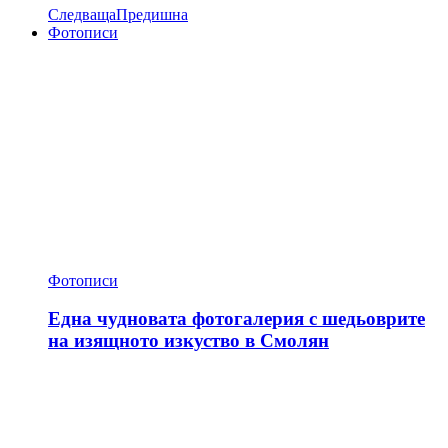
Следваща
Предишна
Фотописи
Фотописи
Една чудновата фотогалерия с шедьоврите
на изящното изкуство в Смолян