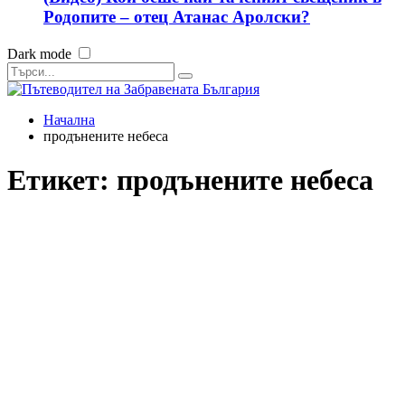
Родопите – отец Атанас Аролски?
Dark mode
Начална
продънените небеса
Етикет:
продънените небеса