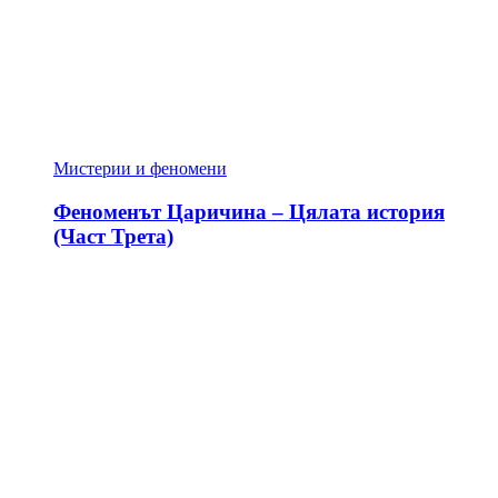
Мистерии и феномени
Феноменът Царичина – Цялата история
(Част Трета)