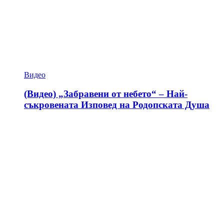
Видео
(Видео) „Забравени от небето“ – Най-
съкровената Изповед на Родопската Душа