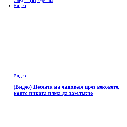
Следваща
Предишна
Видео
Видео
(Видео) Песента на чановете през вековете,
която никога няма да замлъкне