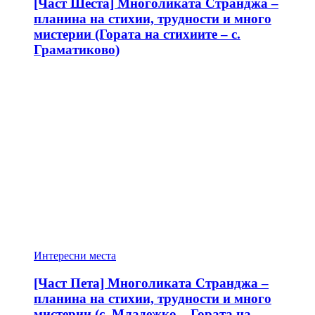
[Част Шеста] Многоликата Странджа –
планина на стихии, трудности и много
мистерии (Гората на стихиите – с.
Граматиково)
Интересни места
[Част Пета] Многоликата Странджа –
планина на стихии, трудности и много
мистерии (с. Младежко – Гората на