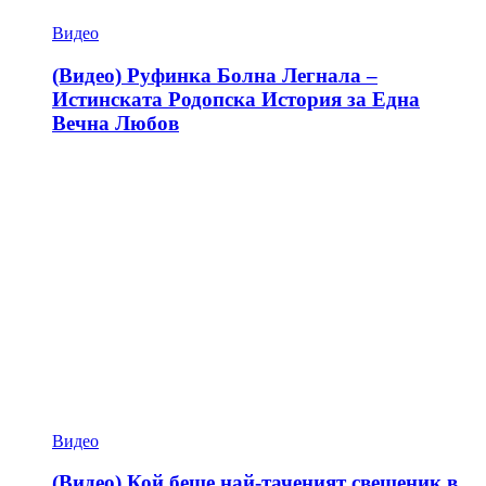
Видео
(Видео) Руфинка Болна Легнала –
Истинската Родопска История за Една
Вечна Любов
Видео
(Видео) Кой беше най-таченият свещеник в