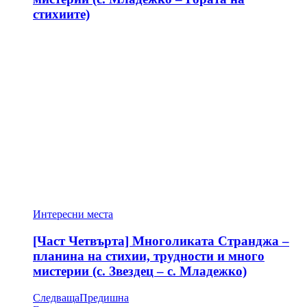
стихиите)
Интересни места
[Част Четвърта] Многоликата Странджа –
планина на стихии, трудности и много
мистерии (с. Звездец – с. Младежко)
Следваща
Предишна