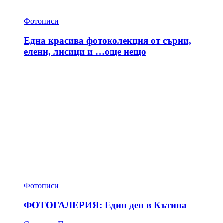
Фотописи
Една красива фотоколекция от сърни,
елени, лисици и …още нещо
Фотописи
ФОТОГАЛЕРИЯ: Един ден в Кътина