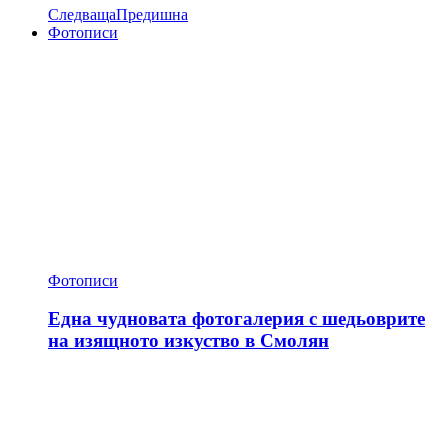
Следваща
Предишна
Фотописи
Фотописи
Една чудновата фотогалерия с шедьоврите
на изящното изкуство в Смолян