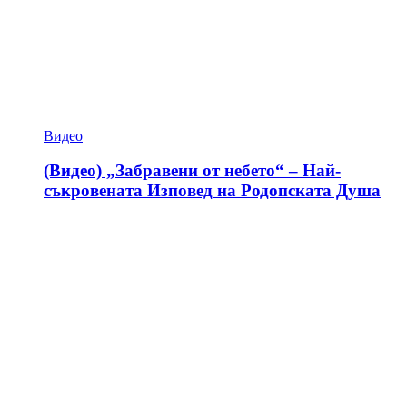
Видео
(Видео) „Забравени от небето“ – Най-
съкровената Изповед на Родопската Душа