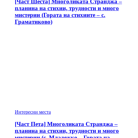
[Част Шеста] Многоликата Странджа –
планина на стихии, трудности и много
мистерии (Гората на стихиите – с.
Граматиково)
Интересни места
[Част Пета] Многоликата Странджа –
планина на стихии, трудности и много
мистерии (с. Младежко – Гората на