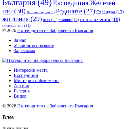
България
(49)
Експедиция Железен
път
(30)
Родопите
(27)
Странджа
(13)
Източни Родопи
(9)
жп линия
(29)
приключения
(18)
каяк
(11)
планина
(11)
пътешествия
(11)
© 2026
Пътеводител на Забравената България
За нас
Условия за ползване
За реклама
Интересни места
Експедиции
Мистерии и феномени
Архиви
Галерия
Видео
© 2026
Пътеводител на Забравената България
Влез
Добре дошъл