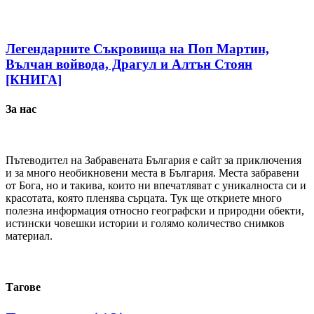
Легендарните Съкровища на Поп Мартин,
Вълчан войвода, Драгул и Алтън Стоян
[КНИГА]
За нас
Пътеводител на Забравената България е сайт за приключения
и за много необикновени места в България. Места забравени
от Бога, но и такива, които ни впечатляват с уникалноста си и
красотата, която пленява сърцата. Тук ще откриете много
полезна информация относно географски и природни обекти,
истински човешки истории и голямо количество снимков
материал.
Тагове