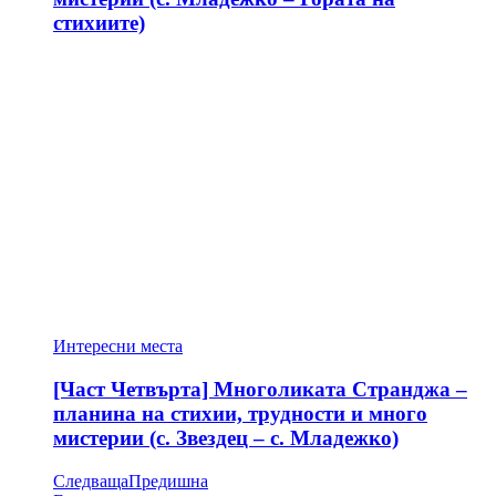
стихиите)
Интересни места
[Част Четвърта] Многоликата Странджа –
планина на стихии, трудности и много
мистерии (с. Звездец – с. Младежко)
Следваща
Предишна