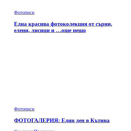
Фотописи
Една красива фотоколекция от сърни,
елени, лисици и …още нещо
Фотописи
ФОТОГАЛЕРИЯ: Един ден в Кътина