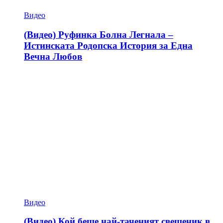
Видео
(Видео) Руфинка Болна Легнала –
Истинската Родопска История за Една
Вечна Любов
Видео
(Видео) Кой беше най-таченият свещеник в