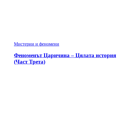
Мистерии и феномени
Феноменът Царичина – Цялата история
(Част Трета)