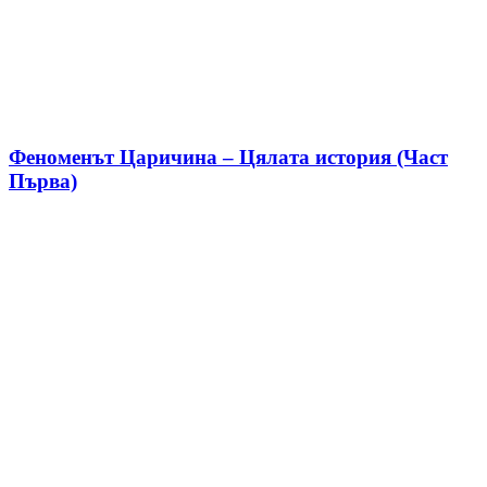
Феноменът Царичина – Цялата история (Част
Първа)