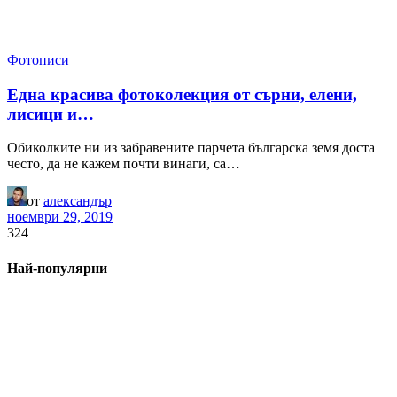
Фотописи
Една красива фотоколекция от сърни, елени,
лисици и…
Обиколките ни из забравените парчета българска земя доста
често, да не кажем почти винаги, са…
от
александър
ноември 29, 2019
324
Най-популярни