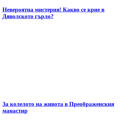
Невероятна мистерия! Какво се крие в
Дяволското гърло?
За колелото на живота в Преображенския
манастир