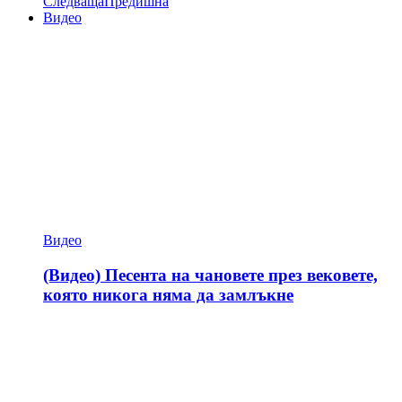
Следваща
Предишна
Видео
Видео
(Видео) Песента на чановете през вековете,
която никога няма да замлъкне