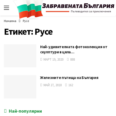
Начална
Русе
Етикет:
Русе
Най-удивителната фотоколекция от
скулптури в цяла…
МАРТ 19, 2020
888
Железните пътища на България
МАЙ 27, 2018
162
Най-популярни