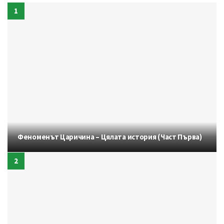
Феноменът Царичина – Цялата история (Част Първа)