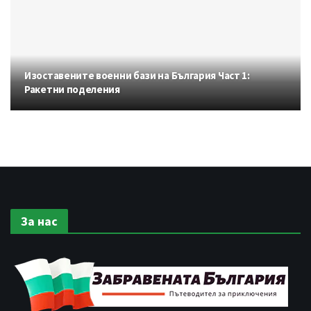
Изоставените военни бази на България Част 1:
Ракетни поделения
За нас