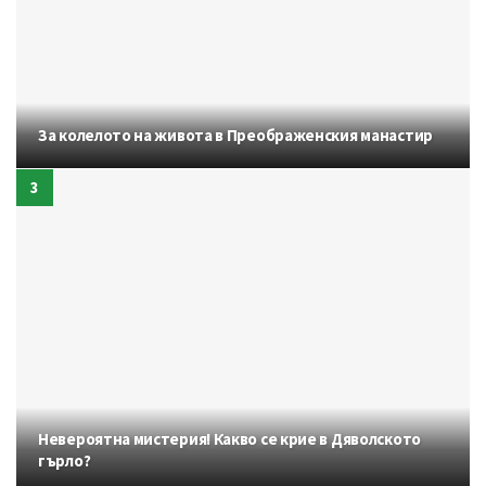
За колелото на живота в Преображенския манастир
Невероятна мистерия! Какво се крие в Дяволското
гърло?