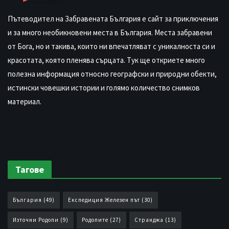
Пътеводител на Забравената България е сайт за приключения
и за много необикновени места в България. Места забравени
от Бога, но и такива, които ни впечатляват с уникалноста си и
красотата, която пленява сърцата. Тук ще откриете много
полезна информация относно географски и природни обекти,
истински човешки истории и голямо количество снимков
материал.
Тагове
България
(49)
Експедиция Железен път
(30)
Източни Родопи
(9)
Родопите
(27)
Странджа
(13)