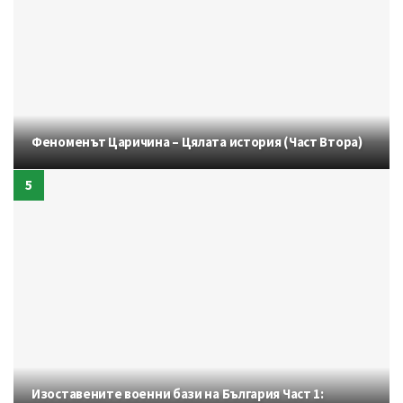
Феноменът Царичина – Цялата история (Част Втора)
Изоставените военни бази на България Част 1: