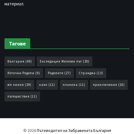
материал.
Тагове
България
(49)
Експедиция Железен път
(30)
Източни Родопи
(9)
Родопите
(27)
Странджа
(13)
жп линия
(29)
каяк
(11)
планина
(11)
приключения
(18)
пътешествия
(11)
© 2026
Пътеводител на Забравената България