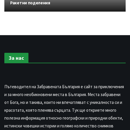
Ракетни поделения
За нас
Пътеводител на Забравената България е сайт за приключения
и за много необикновени места в България. Места забравени
от Бога, но и такива, които ни впечатляват с уникалноста си и
красотата, която пленява сърцата. Тук ще откриете много
полезна информация относно географски и природни обекти,
истински човешки истории и голямо количество снимков