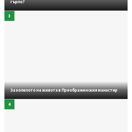
гърло?
За колелото на живота в Преображенския манастир