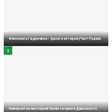
Феноменът Царичина – Цялата история (Част Първа)
Невероятна мистерия! Какво се крие в Дяволското