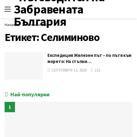
Начална
Селиминово
Етикет:
Селиминово
Експедиция Железен път – по пътя към
морето: На стъпки…
СЕПТЕМВРИ 13, 2020
132
Най-популярни