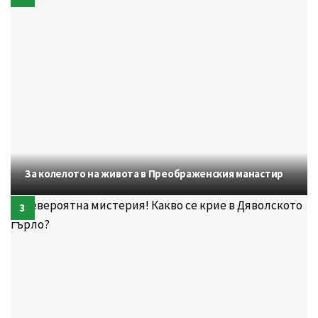
За колелото на живота в Преображенския манастир