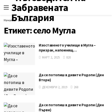
Начална
село Мугла
Етикет:
село Мугла
Изоставеното училище в Мугла –
призрак, напомнящ…
МАРТ 2, 2025
820
Да се потопиш в дивите Родопи (Ден
Втори)
ДЕКЕМВРИ 2, 2019
268
Да се потопиш в дивите Родопи (Ден
Първи)