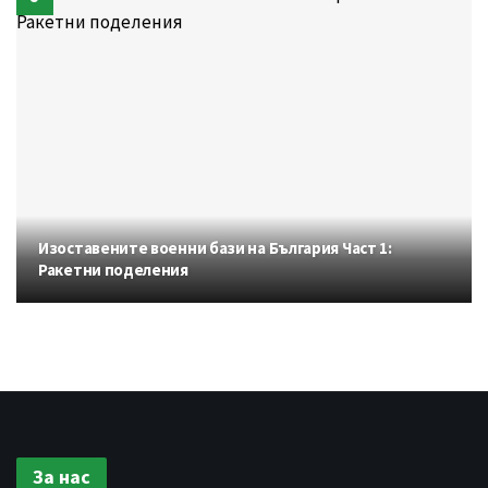
Изоставените военни бази на България Част 1:
Ракетни поделения
За нас