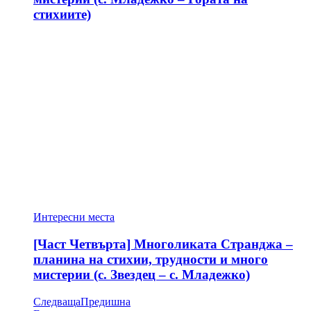
стихиите)
Интересни места
[Част Четвърта] Многоликата Странджа –
планина на стихии, трудности и много
мистерии (с. Звездец – с. Младежко)
Следваща
Предишна