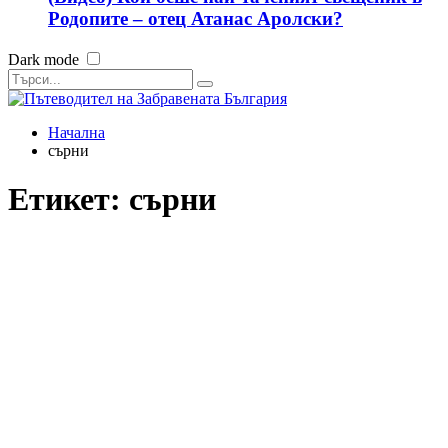
Родопите – отец Атанас Аролски?
Dark mode
Начална
сърни
Етикет:
сърни