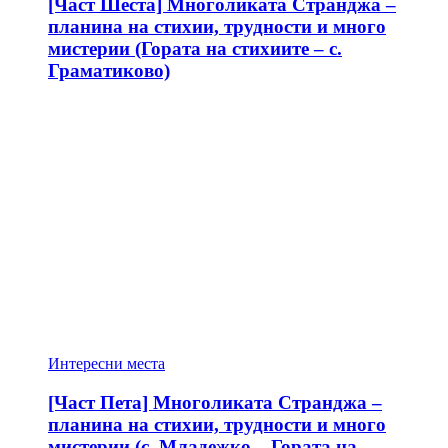
[Част Шеста] Многоликата Странджа –
планина на стихии, трудности и много
мистерии (Гората на стихиите – с.
Граматиково)
Интересни места
[Част Пета] Многоликата Странджа –
планина на стихии, трудности и много
мистерии (с. Младежко – Гората на