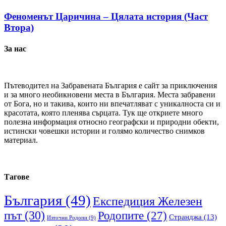
Феноменът Царичина – Цялата история (Част
Втора)
За нас
Пътеводител на Забравената България е сайт за приключения
и за много необикновени места в България. Места забравени
от Бога, но и такива, които ни впечатляват с уникалноста си и
красотата, която пленява сърцата. Тук ще откриете много
полезна информация относно географски и природни обекти,
истински човешки истории и голямо количество снимков
материал.
Тагове
България
(49)
Експедиция Железен
път
(30)
Родопите
(27)
Странджа
(13)
Източни Родопи
(9)