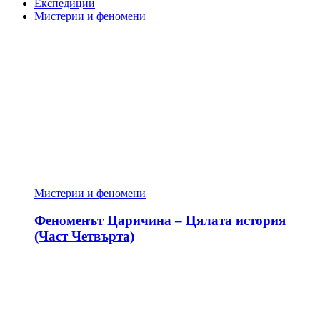
Експедиции
Мистерии и феномени
Мистерии и феномени
Феноменът Царичина – Цялата история
(Част Четвърта)