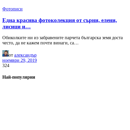
Фотописи
Една красива фотоколекция от сърни, елени,
лисици и…
Обиколките ни из забравените парчета българска земя доста
често, да не кажем почти винаги, са…
от
александър
ноември 29, 2019
324
Най-популярни