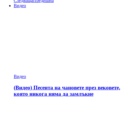
Следваща
Предишна
Видео
Видео
(Видео) Песента на чановете през вековете,
която никога няма да замлъкне