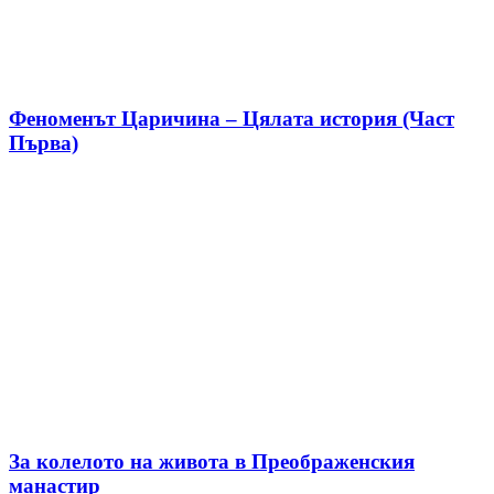
Феноменът Царичина – Цялата история (Част
Първа)
За колелото на живота в Преображенския
манастир