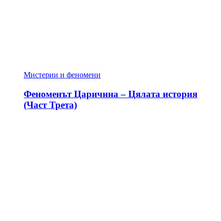
Мистерии и феномени
Феноменът Царичина – Цялата история
(Част Трета)