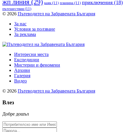
жп линия
(29)
приключения
(18)
каяк
(11)
планина
(11)
пътешествия
(11)
© 2026
Пътеводител на Забравената България
За нас
Условия за ползване
За реклама
Интересни места
Експедиции
Мистерии и феномени
Архиви
Галерия
Видео
© 2026
Пътеводител на Забравената България
Влез
Добре дошъл