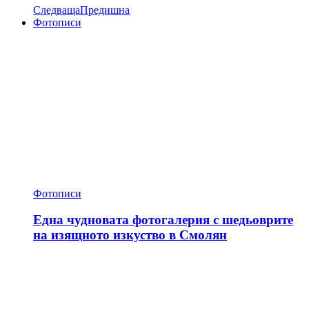
Следваща
Предишна
Фотописи
Фотописи
Една чудновата фотогалерия с шедьоврите
на изящното изкуство в Смолян