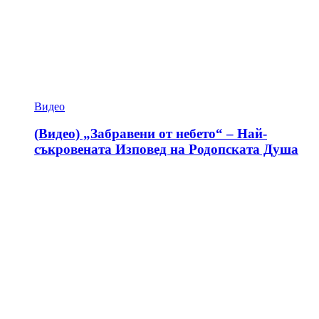
Видео
(Видео) „Забравени от небето“ – Най-
съкровената Изповед на Родопската Душа