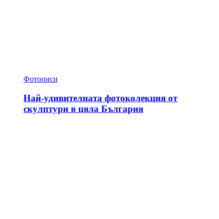
Фотописи
Най-удивителната фотоколекция от
скулптури в цяла България