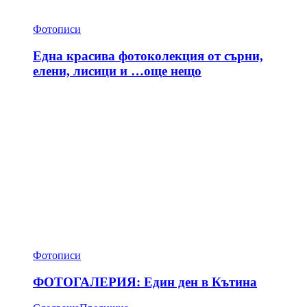
Фотописи
Една красива фотоколекция от сърни,
елени, лисици и …още нещо
Фотописи
ФОТОГАЛЕРИЯ: Един ден в Кътина