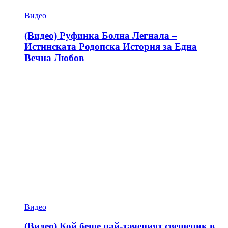
Видео
(Видео) Руфинка Болна Легнала –
Истинската Родопска История за Една
Вечна Любов
Видео
(Видео) Кой беше най-таченият свещеник в