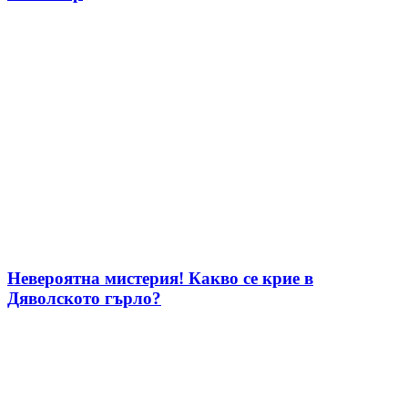
Невероятна мистерия! Какво се крие в
Дяволското гърло?