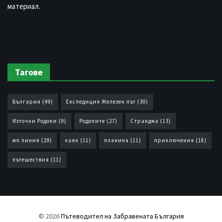
материал.
Тагове
България
(49)
Експедиция Железен път
(30)
Източни Родопи
(9)
Родопите
(27)
Странджа
(13)
жп линия
(29)
каяк
(11)
планина
(11)
приключения
(18)
пътешествия
(11)
© 2026
Пътеводител на Забравената България