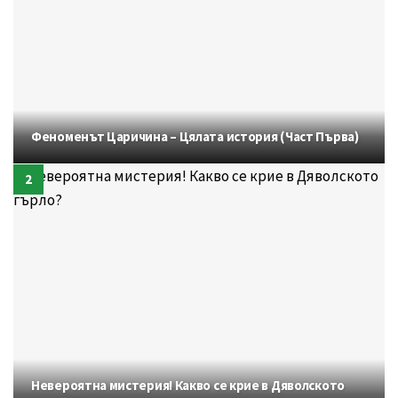
Феноменът Царичина – Цялата история (Част Първа)
Невероятна мистерия! Какво се крие в Дяволското