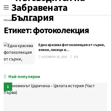
Начална
фотоколекция
Етикет:
фотоколекция
Една красива фотоколекция от сърни,
елени, лисици и…
НОЕМВРИ 29, 2019
324
Най-популярни