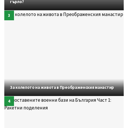
гърло?
За колелото на живота в Преображенския манастир