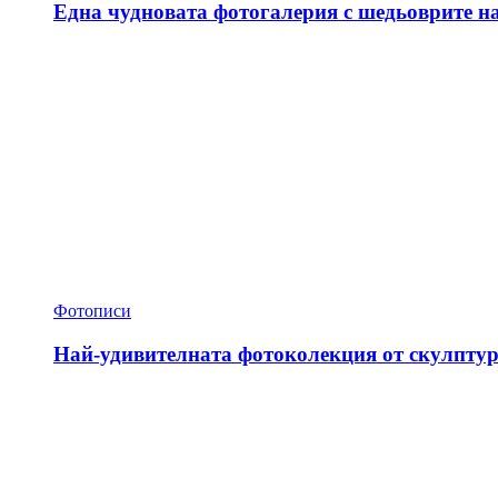
Една чудновата фотогалерия с шедьоврите н
Фотописи
Най-удивителната фотоколекция от скулптур