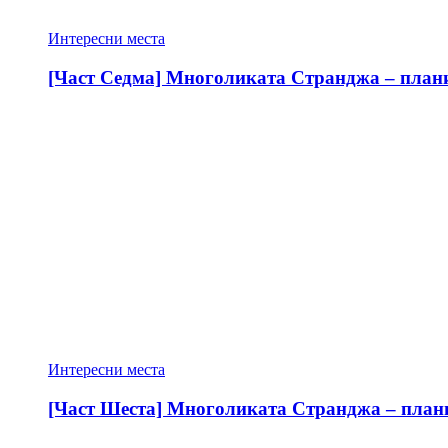
Интересни места
[Част Седма] Многоликата Странджа – планин
Интересни места
[Част Шеста] Многоликата Странджа – планин