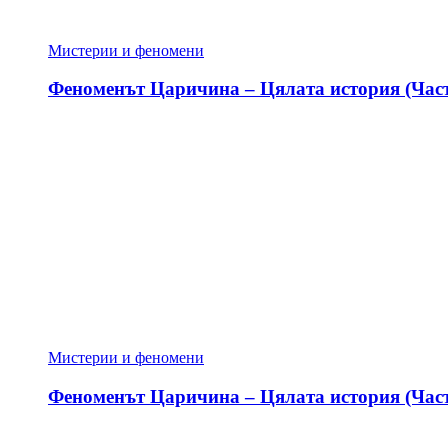
Мистерии и феномени
Феноменът Царичина – Цялата история (Част
Мистерии и феномени
Феноменът Царичина – Цялата история (Част