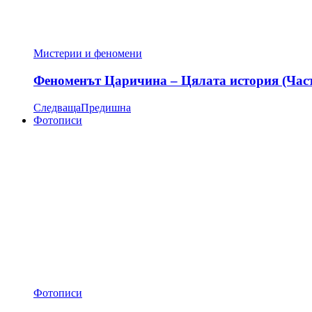
Мистерии и феномени
Феноменът Царичина – Цялата история (Час
Следваща
Предишна
Фотописи
Фотописи