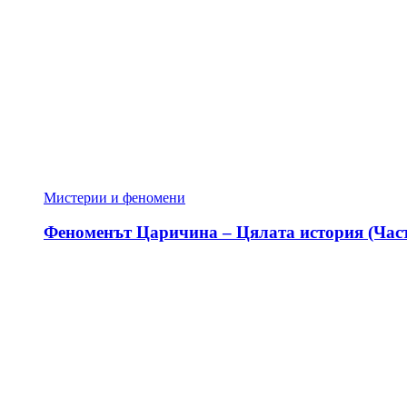
Мистерии и феномени
Феноменът Царичина – Цялата история (Част