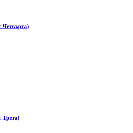
 Четвърта)
 Трета)