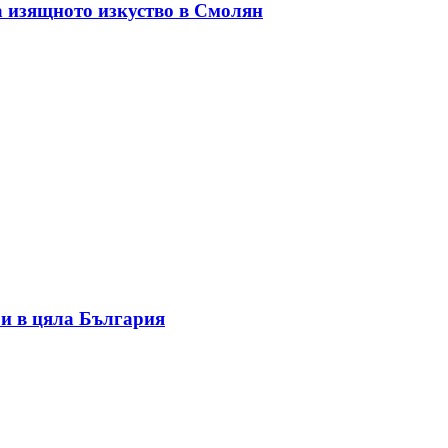
а изящното изкуство в Смолян
и в цяла България