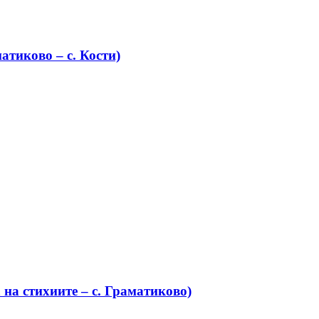
атиково – с. Кости)
на стихиите – с. Граматиково)