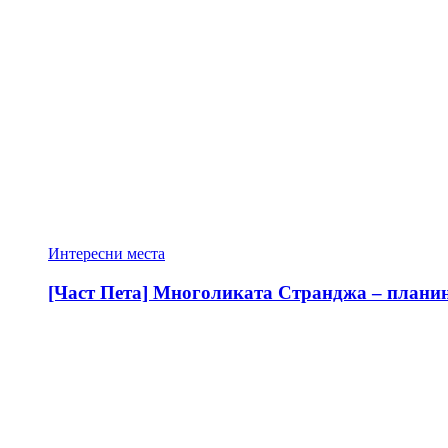
Интересни места
[Част Пета] Многоликата Странджа – планина