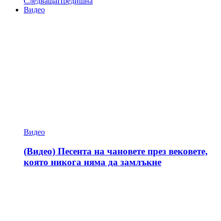
Следваща
Предишна
Видео
Видео
(Видео) Песента на чановете през вековете,
която никога няма да замлъкне