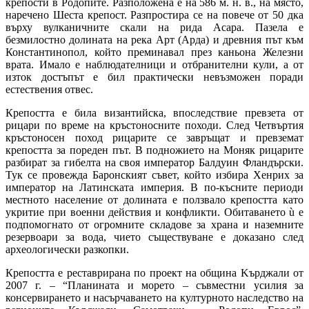
крепости в Родопите. Разположена е на 586 м. н. в., на място,
наречено Шеста крепост. Разпростира се на повече от 50 дка
върху вулканичните скали на рида Асара. Пазела е
безмилостно долината на река Арт (Арда) и древния път към
Константинопол, който преминавал през каньона Железни
врата. Имало е наблюдателници и отбранителни кули, a от
изток достъпът е бил практически невъзможен поради
естествения отвес.
Крепостта е била византийска, впоследствие превзета от
рицари по време на кръстоносните походи. След Четвъртия
кръстоносен поход рицарите се завръщат и превземат
крепостта за пореден път. В подножието на Моняк рицарите
разбират за гибелта на своя император Балдуин Фландърски.
Тук се провежда Баронският съвет, който избира Хенрих за
император на Латинската империя. В по-късните периоди
местното население от долината е ползвало крепостта като
укритие при военни действия и конфликти. Обитаването ù е
подпомогнато от огромните складове за храна и наземните
резервоари за вода, чието съществуване е доказано след
археологически разкопки.
Крепостта е реставрирана по проект на община Kърджали от
2007 г. – “Планината и морето – съвместни усилия за
консервирането и насърчаването на културното наследство на