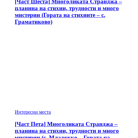
[Част Шеста] Многоликата Странджа –
планина на стихии, трудности и много
мистерии (Гората на стихиите – с.
Граматиково)
Интересни места
[Част Пета] Многоликата Странджа –
планина на стихии, трудности и много
мистерии (с. Младежко – Гората на