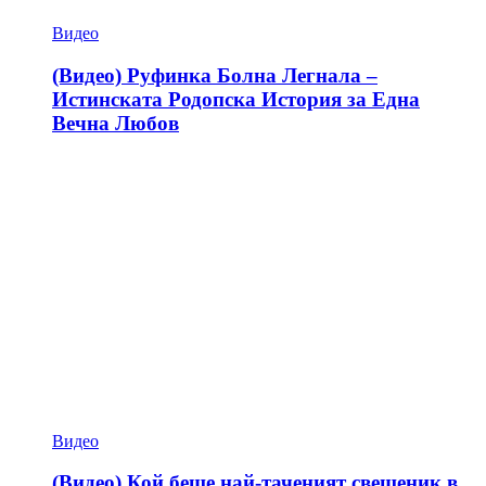
Видео
(Видео) Руфинка Болна Легнала –
Истинската Родопска История за Една
Вечна Любов
Видео
(Видео) Кой беше най-таченият свещеник в