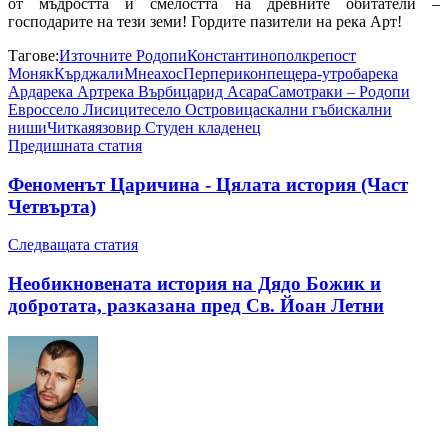
от мъдростта и смелостта на древните обитатели –
господарите на тези земи! Гордите пазители на река Арт!
Тагове:
Източните Родопи
Константинопол
крепост
Моняк
Кърджали
Мнеахос
Перперикон
пещера-утроба
река
Арда
река Арт
река Върбица
рид Асара
Самотраки – Родопи
Еврос
село Лисиците
село Островица
скални гъби
скални
ниши
Читкая
язовир Студен кладенец
Предишната статия
Феноменът Царичина - Цялата история (Част
Четвърта)
Следващата статия
Необикновената история на Дядо Божик и
добротата, разказана пред Св. Йоан Летни