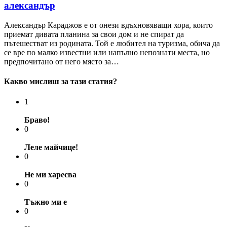
александър
Александър Караджов е от онези вдъхновяващи хора, които
приемат дивата планина за свои дом и не спират да
пътешестват из родината. Той е любител на туризма, обича да
се вре по малко известни или напълно непознати места, но
предпочитано от него място за…
Какво мислиш за тази статия?
1
Браво!
0
Леле майчице!
0
Не ми харесва
0
Тъжно ми е
0