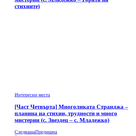
стихиите)
Интересни места
[Част Четвърта] Многоликата Странджа –
планина на стихии, трудности и много
мистерии (с. Звездец – с. Младежко)
Следваща
Предишна