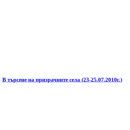
В търсене на призрачните села (23-25.07.2010г.)