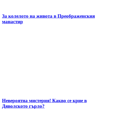
За колелото на живота в Преображенския
манастир
Невероятна мистерия! Какво се крие в
Дяволското гърло?