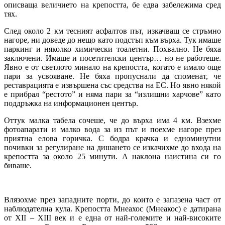
описваща величието на крепостта, бе едва забележима сред
тях.
След около 2 км тесният асфалтов път, изкачващ се стръмно
нагоре, ни доведе до нещо като подстъп към върха. Тук имаше
паркинг и няколко химически тоалетни. Похвално. Не бяха
заключени. Имаше и посетителски център… но не работеше.
Явно е от светлото минало на крепостта, когато е имало още
пари за усвояване. Не бяха пропуснали да споменат, че
реставрацията е извършена със средства на ЕС. Но явно някой
е прибрал “рестото” и няма пари за “излишни харчове” като
поддръжка на информационен център.
Оттук малка табела сочеше, че до върха има 4 км. Взехме
фотоапарати и малко вода за из път и поехме нагоре през
приятна елова горичка. С бодра крачка и едноминутни
почивки за регулиране на дишането се изкачихме до входа на
крепостта за около 25 минути. А наклона наистина си го
биваше.
Влязохме през западните порти, до които е запазена част от
наблюдателна кула. Крепостта Мнеахос (Мнеакос) е датирана
от XII – XIII век и е една от най-големите и най-високите