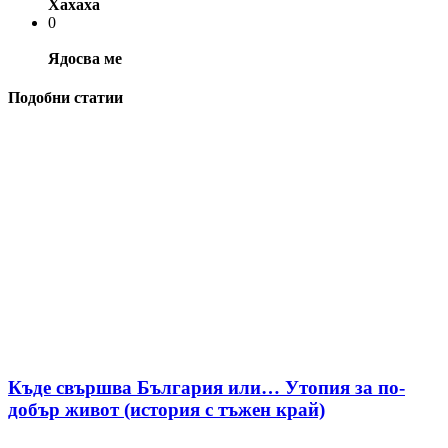
Хахаха
0
Ядосва ме
Подобни статии
Къде свършва България или… Утопия за по-
добър живот (история с тъжен край)