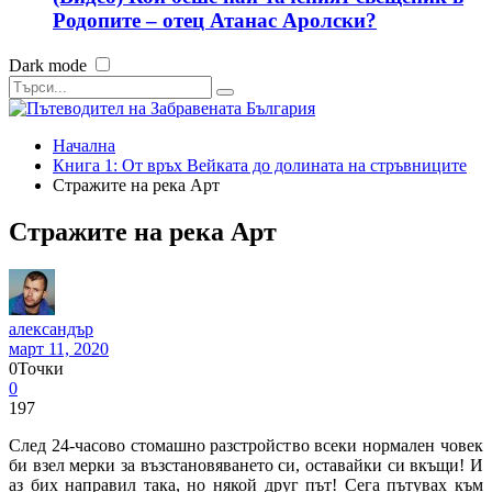
Родопите – отец Атанас Аролски?
Dark mode
Начална
Книга 1: От връх Вейката до долината на стръвниците
Стражите на река Арт
Стражите на река Арт
александър
март 11, 2020
0
Точки
0
197
След 24-часово стомашно разстройство всеки нормален човек
би взел мерки за възстановяването си, оставайки си вкъщи! И
аз бих направил така, но някой друг път! Сега пътувах към