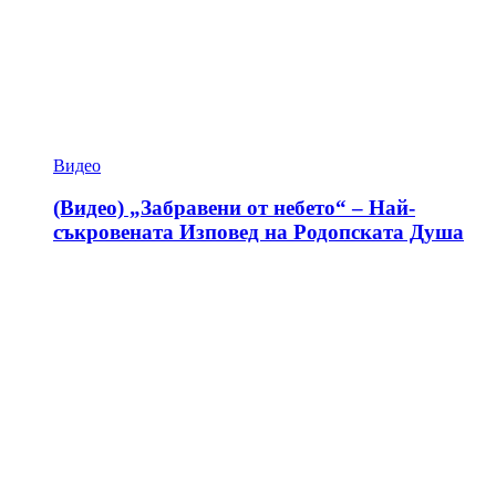
Видео
(Видео) „Забравени от небето“ – Най-
съкровената Изповед на Родопската Душа