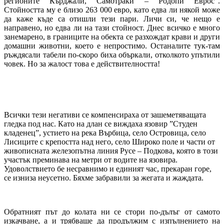
регионите Кърджали, Самотраки – Родопи Еврос”.
Стойността му е близо 263 000 евро, като едва ли някой може
да каже къде са отишли тези пари. Личи си, че нещо е
направено, но едва ли на тази стойност. Днес всичко е много
занемарено, в границите на обекта се разхождат крави и други
домашни животни, което е непростимо. Останалите тук-там
ръждясали табели по-скоро биха объркали, отколкото упътили
човек. Но за жалост това е действителността!
Всички тези негативи се компенсираха от зашеметяващата
гледка под нас. Като на длан се виждаха язовир ”Студен
кладенец”, устието на река Върбица, село Островица, село
Лисиците с крепостта над него, село Широко поле и части от
живописната железопътна линия Русе – Подкова, която в този
участък преминава на метри от водите на язовира.
Удоволствието бе несравнимо и единият час, прекаран горе,
се изниза неусетно. Бяхме забравили за жегата и жаждата.
Обратният път до колата ни се стори по-дълъг от самото
изкачване, а и трябваше да продължим с изпълнението на