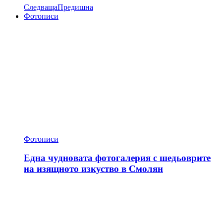
Следваща
Предишна
Фотописи
Фотописи
Една чудновата фотогалерия с шедьоврите
на изящното изкуство в Смолян