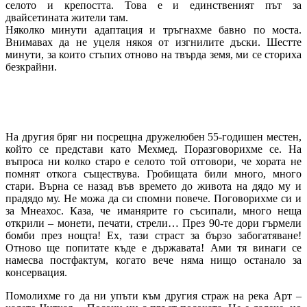
селото и крепостта. Това е и единственият път за
двайсетината жители там.
Няколко минути адаптация и тръгнахме бавно по моста.
Внимавах да не уцеля някоя от изгнилите дъски. Шестте
минути, за които стъпих отново на твърда земя, ми се сториха
безкрайни.
На другия бряг ни посрещна дружелюбен 55-годишен местен,
който се представи като Мехмед. Поразговорихме се. На
въпроса ни колко старо е селото той отговори, че хората не
помнят откога съществува. Гробищата били много, много
стари. Върна се назад във времето до живота на дядо му и
прадядо му. Не можа да си спомни повече. Поговорихме си и
за Мнеахос. Каза, че иманярите го съсипали, много неща
открили – монети, печати, стрели… През 90-те дори гърмели
бомби през нощта! Ех, тази страст за бързо забогатяване!
Отново ще попитате къде е държавата! Ами тя винаги се
намесва постфактум, когато вече няма нищо останало за
консервация.
Помолихме го да ни упъти към другия страж на река Арт –