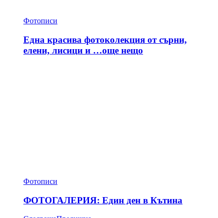
Фотописи
Една красива фотоколекция от сърни,
елени, лисици и …още нещо
Фотописи
ФОТОГАЛЕРИЯ: Един ден в Кътина