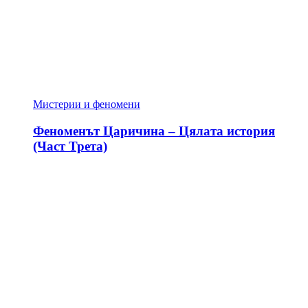
Мистерии и феномени
Феноменът Царичина – Цялата история
(Част Трета)