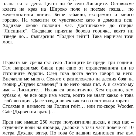
плана си за деня. Целта ни бе село Лисиците. Оставихме
колата на края на Широко поле и поехме пеша… по
железопътната линия. Беше забавно, екстремно и много
горещо. На моменти се чувствахме като в доменна пещ.
Ходихме около половин час. Достигнахме до спирка
“Лисиците”. Следваше приятна борова горичка, която ни
изведе до… българския “Голдън гейт”! Така наричам този
мост.
Първата ми среща със село Лисиците бе преди три години.
Там направихме бивак при едно от странстванията ни из
Източните Родопи. След това доста често говоря за него.
Впечатли ме много. Селото е разположено на десния бряг на
язовир „Студен кладенец” и до него няма път. А и самото му
име – Лисиците… Някак си романтично. Хем странно, хем
хубаво е, че все още има места, които не знаят какво е това
глобализация. Да се зачуди човек как са го построили хората.
Стояхме в началото на Голдън гейт… или по-скоро Wooden
Gate (Дървената врата)…
Пред нас имаше 250 метра полуизгнили дъски, а под нас –
студените води на язовира, дълбоки в тази част повече от 10
метра. Духаше вятър. Но това бе нашият единствен път към