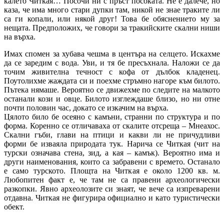
калето Читкая… Посочи ни с пръст посоката. Не е далече, но
каза, че има много стари дупки там, никой не знае траките ли
са ги копали, или някой друг! Това бе обяснението му за
нещата. Предположих, че говори за тракийските скални ниши
на върха.
Имах спомен за хубава чешма в центъра на селцето. Искахме
да се заредим с вода. Уви, и тя бе пресъхнала. Наложи се да
точим живителна течност с кофа от дълбок кладенец.
Поутолихме жаждата си и поехме стръмно нагоре към билото.
Пътека нямаше. Вероятно се движехме по следите на малкото
останали кози и овце. Билото изглеждаше близо, но ни отне
почти половин час, докато се изкачим на върха.
Цялото било бе осеяно с камъни, странни по структура и по
форма. Коренно се отличаваха от скалите отсреща – Мнеахос.
Скални гъби, глави на птици и какви ли не причудливи
форми бе изваяла природата тук. Нарича се Читкая (чит на
турски означава стена, зид, а кая – камък). Вероятно има и
други наименования, които са забравени с времето. Останало
е само турското. Площта на Читкая е около 1200 кв. м.
Любопитен факт е, че там не са правени археологически
разкопки. Явно археолозите си знаят, че вече са изпреварени
отдавна. Читкая не фигурира официално и като туристически
обект.