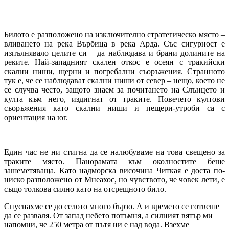
Билото е разположено на изключително стратегическо място –
вливането на река Върбица в река Арда. Със сигурност е
изпълнявало целите си – да наблюдава и брани долините на
реките. Най-западният скален откос е осеян с тракийски
скални ниши, щерни и погребални съоръжения. Странното
тук е, че се наблюдават скални ниши от север – нещо, което не
се случва често, защото знаем за почитането на Слънцето и
култа към него, издигнат от траките. Повечето култови
съоръжения като скални ниши и пещери-утроби са с
ориентация на юг.
Един час не ни стигна да се налюбуваме на това свещено за
траките място. Панорамата към околностите беше
зашеметяваща. Като надморска височина Читкая е доста по-
ниско разположено от Мнеахос, но чувството, че човек лети, е
също толкова силно като на отсрещното било.
Спуснахме се до селото много бързо. А и времето се готвеше
да се разваля. От запад небето потъмня, а силният вятър ми
напомни, че 250 метра от пътя ни е над вода. Взехме