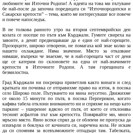
любимите ми Източни Родопи! А идеята на това ми пътуване
бе най-после да започна поредицата си “Източнородопски и
Сакарски крепости” – тема, която ме интересуваше все повече
и повече напоследък.
В не толкова ранното утро на втория септемврийски ден
колата се носеше по пътя към Кърджали. Гумите свиреха на
завоите, а денят предвещаваше да e един от най-горещите.
Прозорците, широко отворени, не помагаха кой знае колко за
нашето охлаждане. Няма значение. Място за отказване
нямаше, въпреки че знаехме, че в най-горещата част от деня
ще се катерим по склоновете на една от най-значимите
крепости в Източните Родопи. А там горещината е
безмилостна.
Град Кърджали ни посрещна приветлив както винаги и след
кратката ни почивка се отправихме право на изток, в посока
село Широко поле. Пътуването ни мина неусетно. Движихме
се около 15 минути по пътя, в посока Перперикон, когато
кафява табела отклони вниманието ни и спряхме на нещо като
паркинг – уширение вдясно от пътя, от което се отклонява
тесният асфалтов път към крепостта. Повярвайте ми, много
мръсно място. Явно всеки спрял да се облекчи не пропуска да
изхвърли и боклука от кочината си, наречена кола. Не искам
да си спомням за всевъзможните отпадъци там. Табелката,