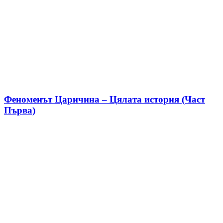
Феноменът Царичина – Цялата история (Част
Първа)