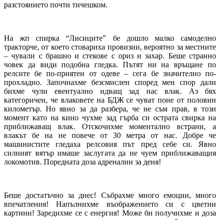
разстоянието почти тичешком.
На жп спирка “Лисиците” бе дошло малко самоделно
тракторче, от което стовариха провизии, вероятно за местните
– чували с брашно и стекове с ориз и захар. Беше странно
човек да види подобна гледка. Пътят ни на връщане по
релсите бе по-приятен от одеве – сега бе значително по-
прохладно. Започнахме безсмислен според мен спор дали
бихме чули евентуално идващ зад нас влак. Аз бях
категоричен, че влаковете на БДЖ се чуват поне от половин
километър. Но явно за да разбера, че не съм прав, в този
момент като на кино чухме зад гърба си острата свирка на
приближаващ влак. Отскочихме моментално встрани, а
влакът бе на не повече от 30 метра от нас. Добре че
машинистите гледаха релсовия път пред себе си. Явно
силният вятър имаше заслугата да не чуем приближаващия
локомотив. Поредната доза адреналин за деня!
Беше достатъчно за днес! Събрахме много емоции, много
впечатления! Напълнихме въображението си с цветни
картини! Заредихме се с енергия! Може би получихме и доза