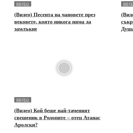
ВИДЕО
ВИД
(Видео) Песента на чановете през
(Вид
вековете, която никога няма да
съкр
замлъкне
Душ
ВИДЕО
(Видео) Кой беше най-таченият
свещеник в Родопите – отец Атанас
Аролски?