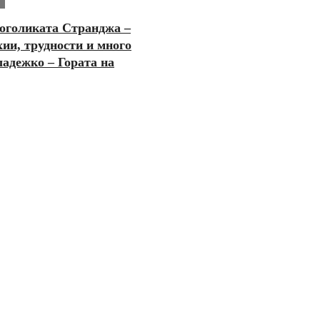
оголиката Странджа –
хии, трудности и много
ладежко – Гората на