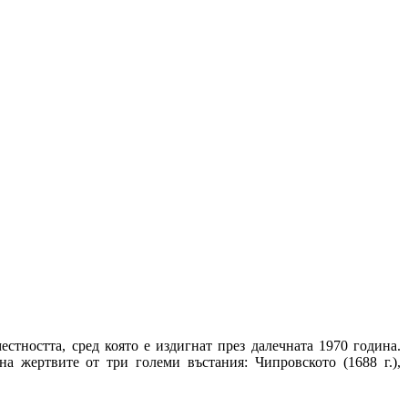
естността, сред която е издигнат през далечната 1970 година.
на жертвите от три големи въстания: Чипровското (1688 г.),