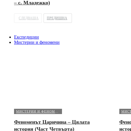
– с. Младежко)
СЛЕДВАЩА
ПРЕДИШНА
Експедиции
Мистерии и феномени
МИСТЕРИИ И ФЕНОМЕНИ
Феноменът Царичина – Цялата
Фено
история (Част Четвърта)
исто