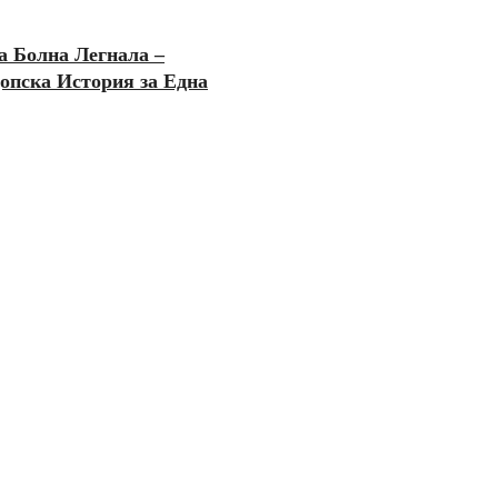
а Болна Легнала –
опска История за Една