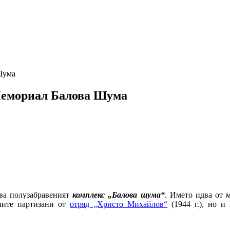
Шума
Мемориал Балова Шума
ява полузабравеният
комплекс „Балова шума“
. Името идва от м
алите партизани от
отряд „Христо Михайлов“
(1944 г.), но и 