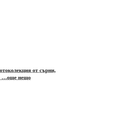
отоколекция от сърни,
 и …още нещо