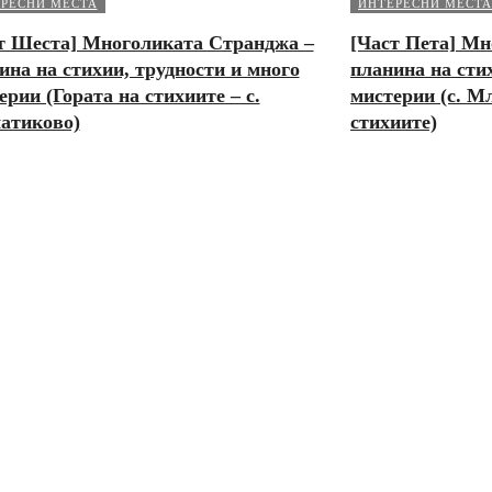
РЕСНИ МЕСТА
ИНТЕРЕСНИ МЕСТА
т Шеста] Многоликата Странджа –
[Част Пета] Мн
ина на стихии, трудности и много
планина на сти
ерии (Гората на стихиите – с.
мистерии (с. М
атиково)
стихиите)