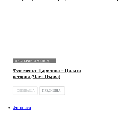
МИСТЕРИИ И ФЕНОМЕНИ
Феноменът Царичина – Цялата
история (Част Първа)
СЛЕДВАЩА
ПРЕДИШНА
Фотописи