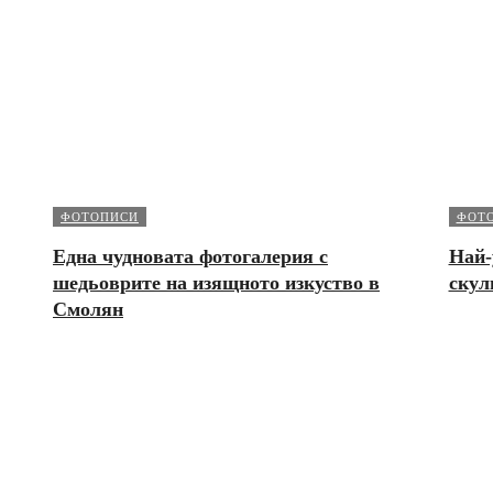
ФОТОПИСИ
ФОТ
Една чудновата фотогалерия с
Най-
шедьоврите на изящното изкуство в
скул
Смолян