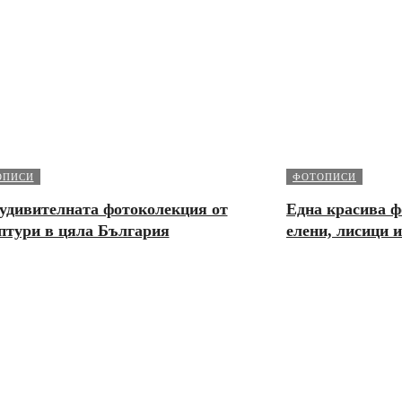
ОПИСИ
ФОТОПИСИ
удивителната фотоколекция от
Една красива ф
птури в цяла България
елени, лисици