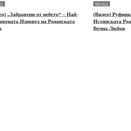
ЕО
ВИДЕО
ео) „Забравени от небето“ – Най-
(Видео) Руфинк
овената Изповед на Родопската
Истинската Род
а
Вечна Любов