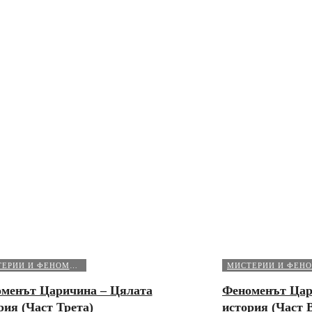
МИСТЕРИИ И ФЕНОМЕНИ
менът Царичина – Цялата
Феноменът Цар
рия (Част Трета)
история (Част 