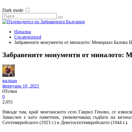
Dark mode
Начална
Uncategorized
Забравените монументи от миналото: Мемориал Балова 
Забравените монументи от миналото: 
вилиан
февруари 10, 2021
0
Точки
0
2,051
Някъде там, край монтанското село Гаврил Геново, се извис
Замислен е като паметник, увековечаващ съдбата на загин
Септемврийското (1923 г.) и Деветосептемврийското (1944 г.).