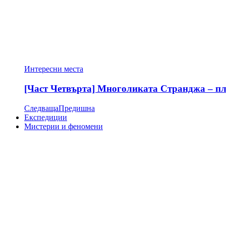
Интересни места
[Част Четвърта] Многоликата Странджа – пла
Следваща
Предишна
Експедиции
Мистерии и феномени