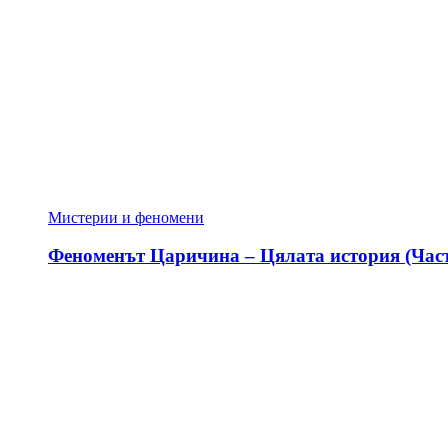
Мистерии и феномени
Феноменът Царичина – Цялата история (Част