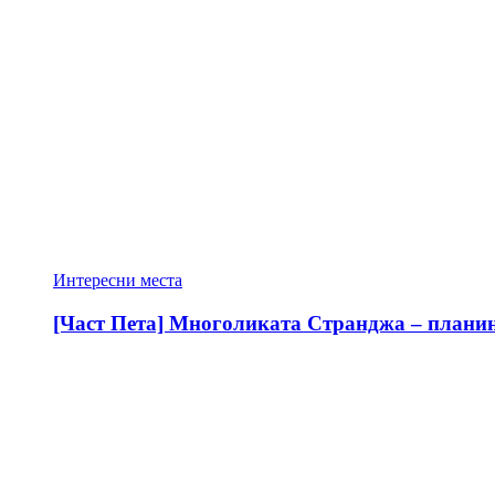
Интересни места
[Част Пета] Многоликата Странджа – планина