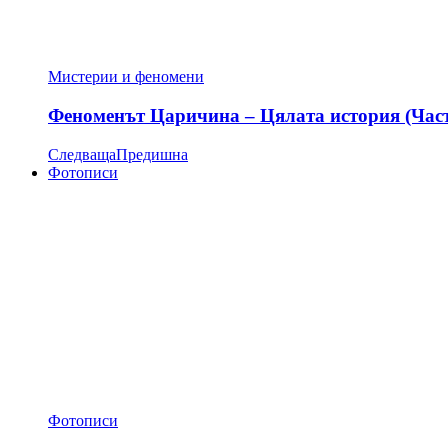
Мистерии и феномени
Феноменът Царичина – Цялата история (Час
Следваща
Предишна
Фотописи
Фотописи