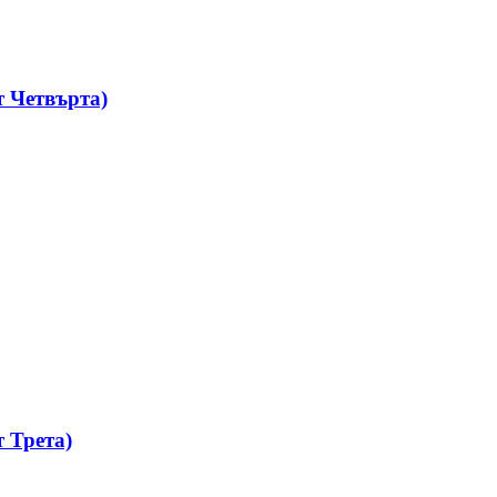
 Четвърта)
 Трета)