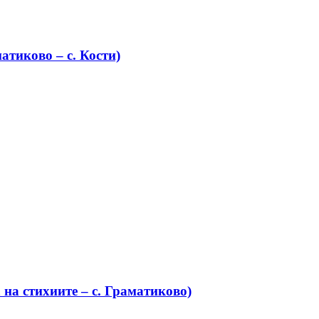
атиково – с. Кости)
на стихиите – с. Граматиково)