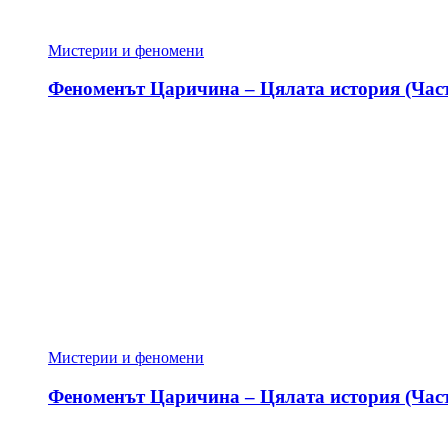
Мистерии и феномени
Феноменът Царичина – Цялата история (Част
Мистерии и феномени
Феноменът Царичина – Цялата история (Част