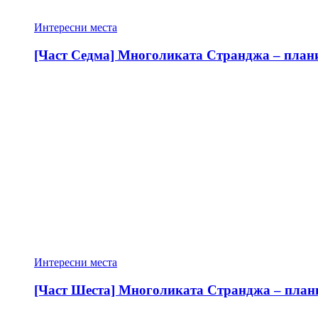
Интересни места
[Част Седма] Многоликата Странджа – планин
Интересни места
[Част Шеста] Многоликата Странджа – планин