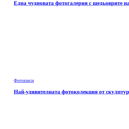
Една чудновата фотогалерия с шедьоврите н
Фотописи
Най-удивителната фотоколекция от скулптур