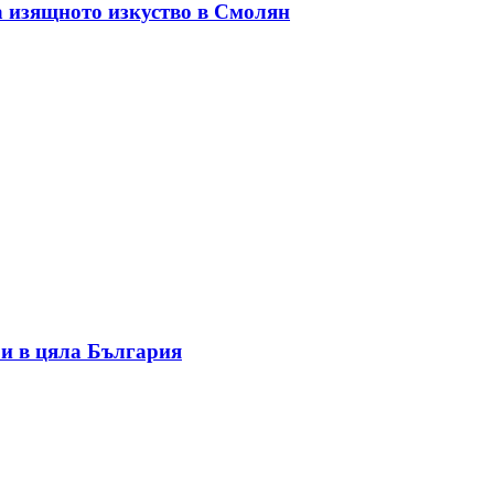
а изящното изкуство в Смолян
и в цяла България