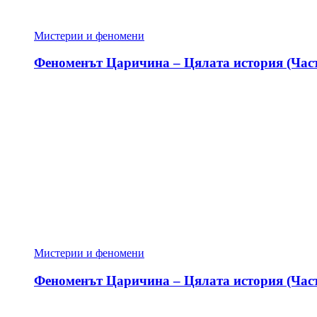
Мистерии и феномени
Феноменът Царичина – Цялата история (Част
Мистерии и феномени
Феноменът Царичина – Цялата история (Част