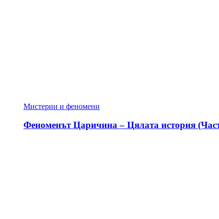
Мистерии и феномени
Феноменът Царичина – Цялата история (Част