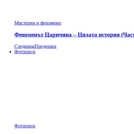
Мистерии и феномени
Феноменът Царичина – Цялата история (Час
Следваща
Предишна
Фотописи
Фотописи