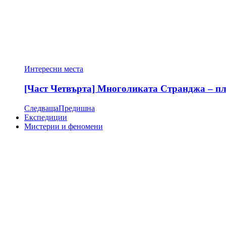
Интересни места
[Част Четвърта] Многоликата Странджа – пла
Следваща
Предишна
Експедиции
Мистерии и феномени