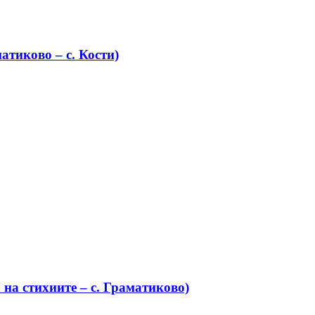
атиково – с. Кости)
на стихиите – с. Граматиково)