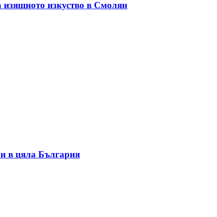
а изящното изкуство в Смолян
и в цяла България