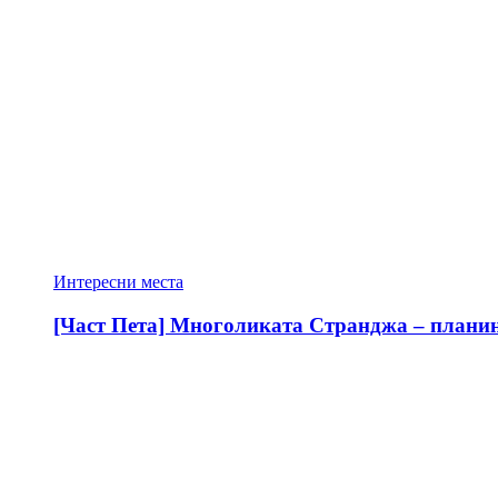
Интересни места
[Част Пета] Многоликата Странджа – планина