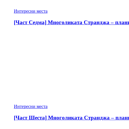
Интересни места
[Част Седма] Многоликата Странджа – планин
Интересни места
[Част Шеста] Многоликата Странджа – планин