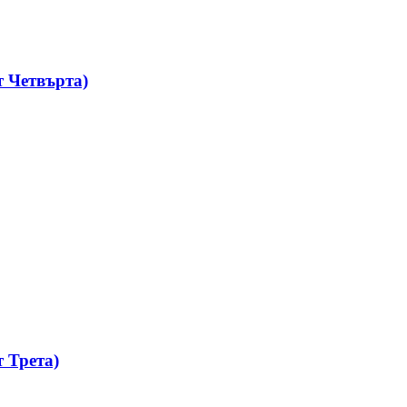
 Четвърта)
 Трета)