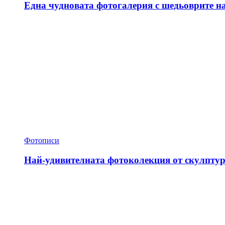
Една чудновата фотогалерия с шедьоврите н
Фотописи
Най-удивителната фотоколекция от скулптур