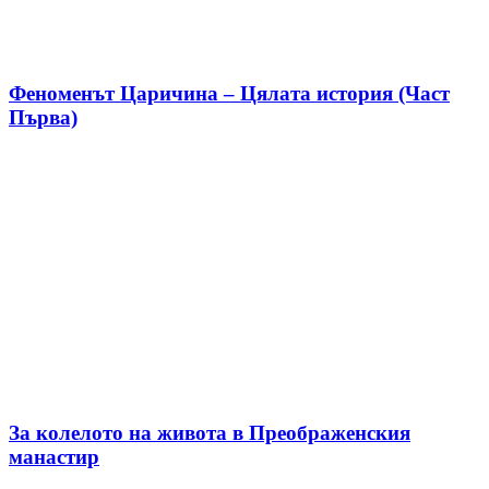
Феноменът Царичина – Цялата история (Част
Първа)
За колелото на живота в Преображенския
манастир