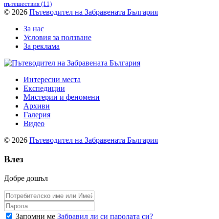
пътешествия
(11)
© 2026
Пътеводител на Забравената България
За нас
Условия за ползване
За реклама
Интересни места
Експедиции
Мистерии и феномени
Архиви
Галерия
Видео
© 2026
Пътеводител на Забравената България
Влез
Добре дошъл
Запомни ме
Забравил ли си паролата си?