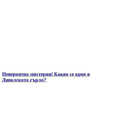
Невероятна мистерия! Какво се крие в
Дяволското гърло?