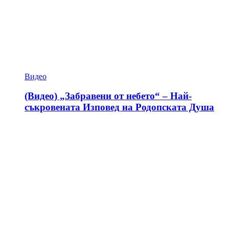
Видео
(Видео) „Забравени от небето“ – Най-
съкровената Изповед на Родопската Душа