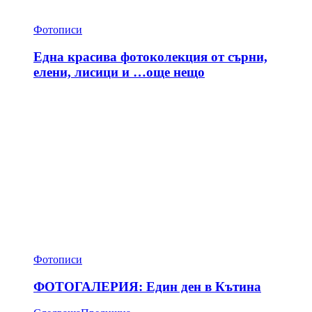
Фотописи
Една красива фотоколекция от сърни,
елени, лисици и …още нещо
Фотописи
ФОТОГАЛЕРИЯ: Един ден в Кътина