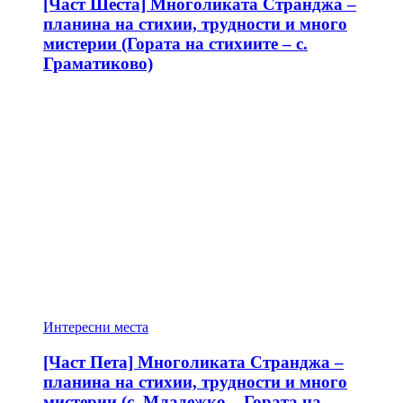
[Част Шеста] Многоликата Странджа –
планина на стихии, трудности и много
мистерии (Гората на стихиите – с.
Граматиково)
Интересни места
[Част Пета] Многоликата Странджа –
планина на стихии, трудности и много
мистерии (с. Младежко – Гората на