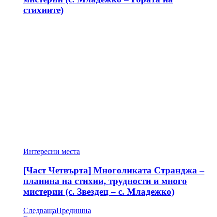
стихиите)
Интересни места
[Част Четвърта] Многоликата Странджа –
планина на стихии, трудности и много
мистерии (с. Звездец – с. Младежко)
Следваща
Предишна