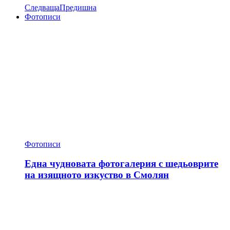
Следваща
Предишна
Фотописи
Фотописи
Една чудновата фотогалерия с шедьоврите
на изящното изкуство в Смолян