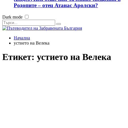
Родопите – отец Атанас Аролски?
Dark mode
Начална
устието на Велека
Етикет:
устието на Велека