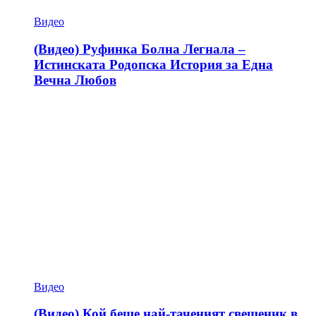
Видео
(Видео) Руфинка Болна Легнала –
Истинската Родопска История за Една
Вечна Любов
Видео
(Видео) Кой беше най-таченият свещеник в