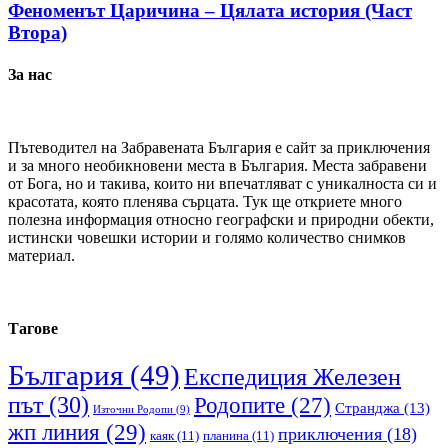
Феноменът Царичина – Цялата история (Част
Втора)
За нас
Пътеводител на Забравената България е сайт за приключения
и за много необикновени места в България. Места забравени
от Бога, но и такива, които ни впечатляват с уникалноста си и
красотата, която пленява сърцата. Тук ще откриете много
полезна информация относно географски и природни обекти,
истински човешки истории и голямо количество снимков
материал.
Тагове
България
(49)
Експедиция Железен
път
(30)
Родопите
(27)
Странджа
(13)
Източни Родопи
(9)
жп линия
(29)
приключения
(18)
каяк
(11)
планина
(11)