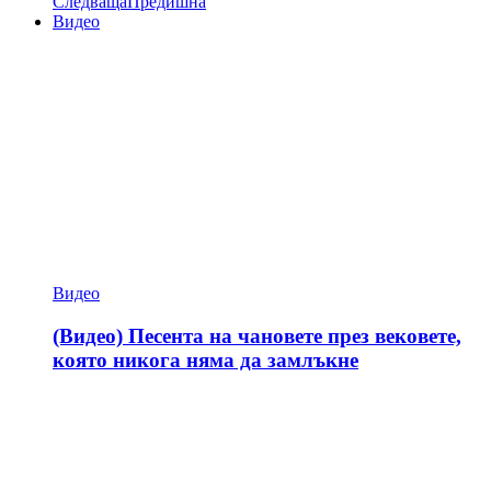
Следваща
Предишна
Видео
Видео
(Видео) Песента на чановете през вековете,
която никога няма да замлъкне