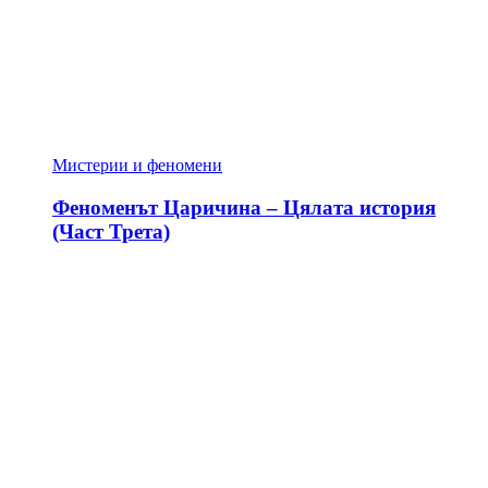
Мистерии и феномени
Феноменът Царичина – Цялата история
(Част Трета)