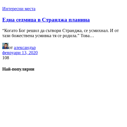
Интересни места
Една седмица в Странджа планина
“Когато Бог решил да сътвори Странджа, се усмихнал. И от
тази божествена усмивка тя се родила.” Това…
от
александър
февруари 13, 2020
108
Най-популярни