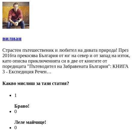
вилиан
Страстен пътешественик и любител на дивата природа! През
2016та прекосява България от юг на север и от запад на изток,
като описва приключенията си в две от книгите от
поредицата "Пътеводител на Забравената България": КНИГА
3 - Експедиция Речен…
Какво мислиш за тази статия?
1
Браво!
0
Леле майчице!
0