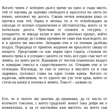
Когато човек е затворен дълго време на едно и също място,
той се научава да оценява свободата и красотата на света по
начин, непознат му досега. Сякаш нечия невидима ръка се
протяга към теб, бърка в мозъка ти и те освобождава за
секунди от всички ограничения и обстоятелства, които са те
потискали досега. Чувствам се спокоен и сигурен, с
усещането, че някъде вътре в мен бе започнал процес, който
щеше да доведе до голяма промяна не само във възгледите, но
и в цялото ми мислене. Затварям очи и си поемам дълбоко
въздух. Поредица от приятни видения ме връхлитат сякаш от
нищото. Представям си как вървя през гората, стъпвам по
меката трева и я усещам с цялото си тяло, все едно съм част от
земята, по която расте. Вдишвам от чистия планински въздух
и намирам смисъл в съществуването си. Отварям очи и се
оглеждам. Изглежда, че съм се унесъл в мислите си и съм
задрямал, положил глава на един голям камък. Когато се
надигам, забелязвам, че от едното ми ухо тече кръв, която се
стича на капки и попива в земята. Това е! – казвам си.
Ето, че и тялото ми започва да привиква, да се чисти от
всичките токсини, с които градският живот така добре ме е
инжектирал, и да се настройва към мястото, на което съм