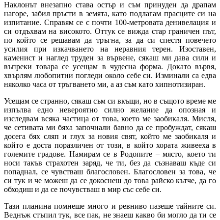
Наклонът внезапно става остър и съм принуден да драпам
нагоре, забил пръсти в земята, като подлагам прасците си на
изпитание. Справям се с почти 100-метровата денивелация и
си отдъхвам на високото. Оттук се вижда стар граничен път,
по който се решавам да тръгна, за да си спестя повечето
усилия при изкачването на неравния терен. Изоставен,
каменист и наглед труден за вървене, сякаш ми дава сили и
въпреки товара се усещам в чудесна форма. Докато вървя,
хвърлям любопитни погледи около себе си. Изминали са едва
няколко часа от тръгването ми, а аз съм като хипнотизиран.
Усещам се странно, сякаш съм си вкъщи, но в същото време ме
изпълва едно невероятно силно желание да опозная и
изследвам всяка частица от това, което ме заобикаля. Мисля,
че сетивата ми бяха започнали бавно да се пробуждат, сякаш
досега бях сляп и глух за новия свят, който ме заобикаля и
който е доста поразличен от този, в който хората живееха в
големите градове. Намирам се в Родопите – място, което ти
носи такъв страхотен заряд, че ти, без да съзнаваш къде си
попаднал, се чувстваш благословен. Благословен за това, че
си тук и че можеш да се докоснеш до това райско кътче, да го
обходиш и да се почувстваш в мир със себе си.
Тази планина помнеше много и ревниво пазеше тайните си.
Веднъж стъпил тук, все пак, не знаеш какво би могло да ти се