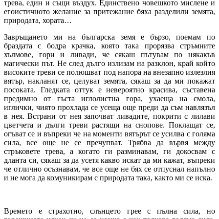
трева, един и същи въздух. Единствено човешкото мислене и
егоистичното желание за притежание бяха разделили земята,
природата, хората…
Завръщането ми на българска земя е бързо, поемам по
браздата с бодра крачка, която така прорязва стръмните
хълмове, гори и ливади, че сякаш пътувам по някакъв
магически път. Не след дълго излизам на разклон, край който
високите треви се полюшват под напора на внезапно излезлия
вятър, накланят се, целуват земята, сякаш за да ми покажат
посоката. Гледката оттук е невероятно красива, съставена
предимно от гъста иглолистна гора, ухаеща на смола,
иглички, чиято прохлада се усеща още преди да съм навлязъл
в нея. Встрани от нея започват ливадите, покрити с лилави
цветчета и дълги треви растящи на снопове. Поклащат се,
огъват се и въпреки че на моменти вятърът се усилва с голяма
сила, все още не се пречупват. Трябва да вървя между
стръковете трева, а когато ги разминавам, ги докосвам с
дланта си, сякаш за да усетя какво искат да ми кажат, въпреки
че отлично осъзнавам, че все още не бях се отпуснал напълно
и не мога да комуникирам с природата така, както ми се иска.
Времето е страхотно, слънцето грее с пълна сила, но