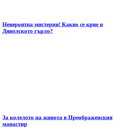
Невероятна мистерия! Какво се крие в
Дяволското гърло?
За колелото на живота в Преображенския
манастир