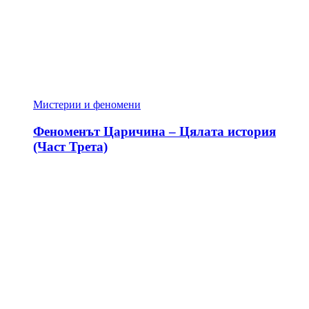
Мистерии и феномени
Феноменът Царичина – Цялата история
(Част Трета)