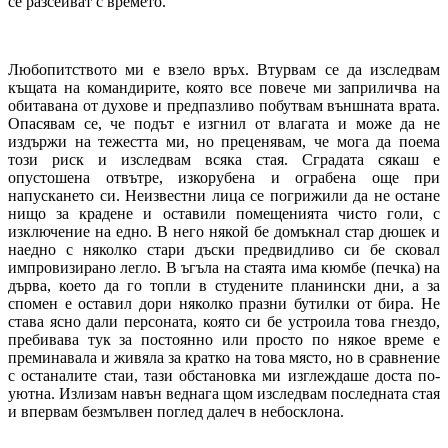
се разсейват с времето.
Любопитството ми е взело връх. Втурвам се да изследвам
къщата на командирите, която все повече ми заприличва на
обитавана от духове и предпазливо побутвам външната врата.
Опасявам се, че подът е изгнил от влагата и може да не
издържи на тежестта ми, но преценявам, че мога да поема
този риск и изследвам всяка стая. Сградата сякаш е
опустошена отвътре, изкорубена и ограбена още при
напускането си. Неизвестни лица се погрижили да не остане
нищо за крадене и оставили помещенията чисто голи, с
изключение на едно. В него някой бе домъкнал стар дюшек и
наедно с няколко стари дъски предвидливо си бе сковал
импровизирано легло. В ъгъла на стаята има кюмбе (печка) на
дърва, което да го топли в студените планински дни, а за
спомен е оставил дори няколко празни бутилки от бира. Не
става ясно дали персоната, която си бе устроила това гнездо,
пребивава тук за постоянно или просто по някое време е
преминавала и живяла за кратко на това място, но в сравнение
с останалите стаи, тази обстановка ми изглеждаше доста по-
уютна. Излизам навън веднага щом изследвам последната стая
и впервам безмълвен поглед далеч в небосклона.