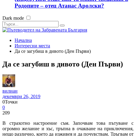
Родопите – отец Атанас Аролски?
Dark mode
Начална
Интересни места
Да се загубиш в дивото (Ден Първи)
Да се загубиш в дивото (Ден Първи)
вилиан
декември 26, 2019
0
Точки
0
209
В страхотно настроение съм. Започвам това пътуване с
огромно желание и хъс, тръпна в очакване на приключения,
нещо различно, което да изживея и да почувствам. Тръгвам от