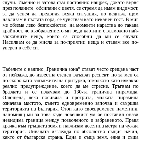
случи. Именно и затова съм постоянно нащрек, докато вървя
през поляните, обсипани с цветя, се стремя да имам видимост,
за да успея да предвидя всяка ситуация, но веднъж, щом
навлизам в гъстата гора, се чувствам като неканен гост. В миг
ме обзема леко безпокойство, на моменти нараства до такава
крайност, че въображението ми реди картини с възможно най-
злокобните неща, които са способни да ми се случат.
Насилвам се да мисля за по-приятни неща и ставам все по-
уверен в себе си.
Табелите с надпис „Гранична зона” стават често срещана част
от пейзажа, до известна степен вдъхват респект, но за мен са
по-скоро като задължителна притурка, отколкото като някакво
реално предупреждение, което да ме стресне. Тръгвам по
браздата и се изкачвам до 130-та гранична пирамида.
Олющена, леко посивяла и протрита, малката пирамида
означава мястото, където едновременно започва и свършва
територията на България. Стои като своевременен паметник,
напомнящ ми за това къде човешкият ум бе поставил онази
невидима граница между позволеното и забраненото. Правя
крачка към гръцката земя и навлизам десетина метра на чужда
територия. Ливадата изглежда по абсолютно същия начин,
както от българска страна. Една и съща земя, една и съща