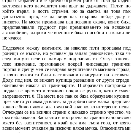
строго забранено и е криело огромен риск от това да бъдеш
застрелян като нарушител или враг на държавата. Пътят, по
който вървя, е доста стръмен, но за сметка на това пък
достатъчно прав, че да видя как свършва нейде долу в
ниското. На места преминава над неравни скали, които биха
представлявали трудност при преминаването на всякакви
автомобили, въпреки че военните бяха способни на какви ли
не чудеса.
Подскачам между камъните, на няколко пъти пропадам под
ронещи се късове, но успявам да запазя равновесие, така че
след минути вече се намирам под заставата. Оттук започва
леко изкачване, преминавам покрай липсващия граничен
портал и срещу мен се изправя внушителната масивна сграда,
в която някога са били настанявани офицерите на заставата.
Долу, под нея, се виждат купища развалини от други сгради,
обитавани някога от граничарите. П-образната постройка е
поддала с времето и тежкият покрив е рухнал, като е смлял
вътрешността ù. На места все пак се бяха образували кухини,
през които успявам да вляза, за да добия поне малка представа
какво е било някога, ала няма кой знае колко интересни неща.
Оглеждам се на всички страни с някакво странно чувство, че
съм наблюдаван. Заставата е построена на сравнително високо
място без растителност, а край нея има гъста гора, от която
всеки момент очаквам да изскочи някоя мечка. Опасенията ми