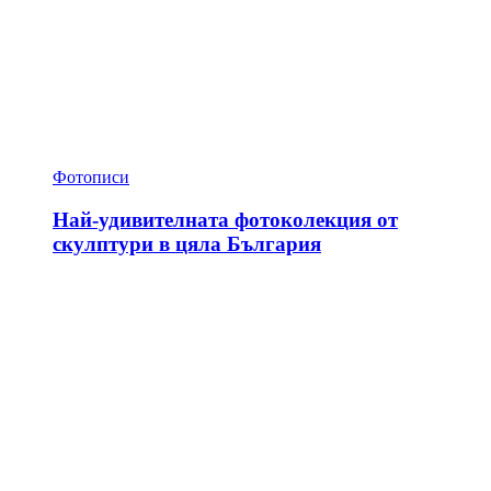
Фотописи
Най-удивителната фотоколекция от
скулптури в цяла България