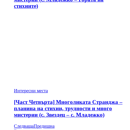
стихиите)
Интересни места
[Част Четвърта] Многоликата Странджа –
планина на стихии, трудности и много
мистерии (с. Звездец – с. Младежко)
Следваща
Предишна