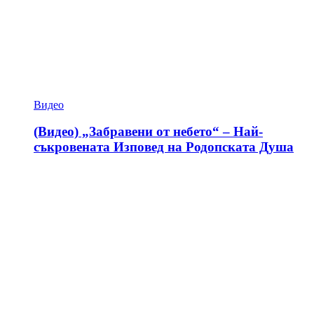
Видео
(Видео) „Забравени от небето“ – Най-
съкровената Изповед на Родопската Душа