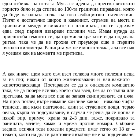
една отбивка на пътя за Мугла с идеята да пресека високото
гористо било и да стигна до 130-та гранична пирамида, която
да бъде началната точка на това амбициозно пътешествие.
Пътят е достатъчно широк и каменист, стръмен на места и
криволичи между извивките на планината, но се задъхвам
едва след първия извървян половин час. Имам нужда да
приспособя темпото си, да премисля крачките и да подхвана
ритъм, така че да не грохна от преумора още в първите
няколко километра. Раницата уж не е много тежка, ала все пак
я усещам как на моменти ме притиска.
А как иначе, щом като съм взел толкова много полезни неща
за из път, някои от които жизненоважни и най-важното –
животоспасяващи. Постаравам се да я опаковам компактно
така, че да побере всичко, което съм взел, без да го тъпча или
прегъвам, за да мога все пак да запазя екипировката си цяла.
На пръв поглед вътре нямаше кой знае какво – няколко чифта
тениски, два къси панталона, клин за студените нощи, термо
бельо, кърпа за подсушаване, в случай че реша да се цопна в
някой вир, примус, храна за 2–3 дни, въже, покривало за
раницата, мачете, хамак и мрежа против комари. Събрани
заедно, всички тези полезни предмети имат тегло от 18 кг –
тежест, която на дълги разстояния въобще не е за подценяване.