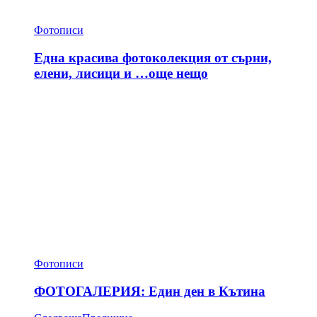
Фотописи
Една красива фотоколекция от сърни,
елени, лисици и …още нещо
Фотописи
ФОТОГАЛЕРИЯ: Един ден в Кътина