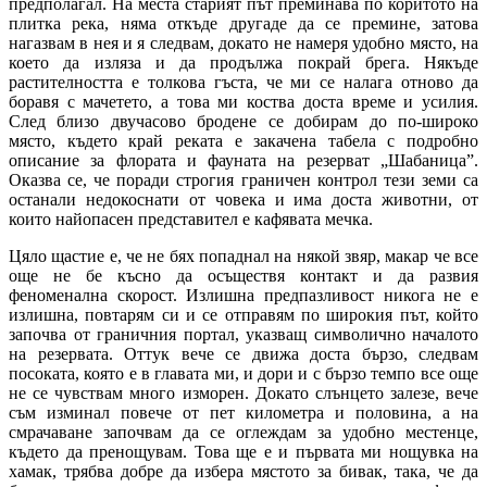
предполагал. На места старият път преминава по коритото на
плитка река, няма откъде другаде да се премине, затова
нагазвам в нея и я следвам, докато не намеря удобно място, на
което да изляза и да продължа покрай брега. Някъде
растителността е толкова гъста, че ми се налага отново да
боравя с мачетето, а това ми коства доста време и усилия.
След близо двучасово бродене се добирам до по-широко
място, където край реката е закачена табела с подробно
описание за флората и фауната на резерват „Шабаница”.
Оказва се, че поради строгия граничен контрол тези земи са
останали недокоснати от човека и има доста животни, от
които найопасен представител е кафявата мечка.
Цяло щастие е, че не бях попаднал на някой звяр, макар че все
още не бе късно да осъществя контакт и да развия
феноменална скорост. Излишна предпазливост никога не е
излишна, повтарям си и се отправям по широкия път, който
започва от граничния портал, указващ символично началото
на резервата. Оттук вече се движа доста бързо, следвам
посоката, която е в главата ми, и дори и с бързо темпо все още
не се чувствам много изморен. Докато слънцето залезе, вече
съм изминал повече от пет километра и половина, а на
смрачаване започвам да се оглеждам за удобно местенце,
където да пренощувам. Това ще е и първата ми нощувка на
хамак, трябва добре да избера мястото за бивак, така, че да