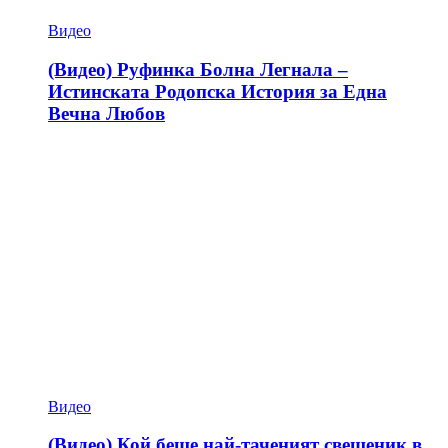
Видео
(Видео) Руфинка Болна Легнала –
Истинската Родопска История за Една
Вечна Любов
Видео
(Видео) Кой беше най-таченият свещеник в