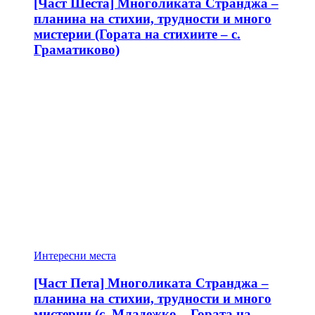
[Част Шеста] Многоликата Странджа –
планина на стихии, трудности и много
мистерии (Гората на стихиите – с.
Граматиково)
Интересни места
[Част Пета] Многоликата Странджа –
планина на стихии, трудности и много
мистерии (с. Младежко – Гората на