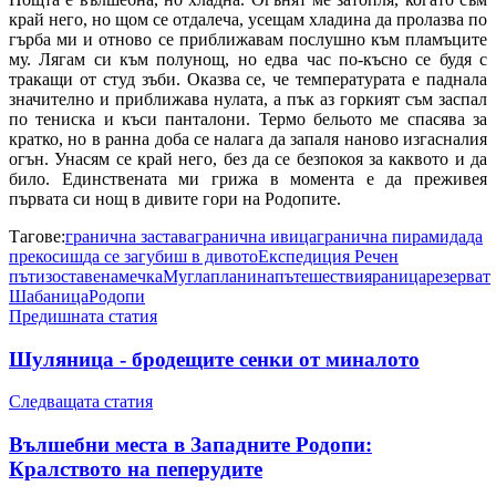
край него, но щом се отдалеча, усещам хладина да пролазва по
гърба ми и отново се приближавам послушно към пламъците
му. Лягам си към полунощ, но едва час по-късно се будя с
тракащи от студ зъби. Оказва се, че температурата е паднала
значително и приближава нулата, а пък аз горкият съм заспал
по тениска и къси панталони. Термо бельото ме спасява за
кратко, но в ранна доба се налага да запаля наново изгасналия
огън. Унасям се край него, без да се безпокоя за каквото и да
било. Единствената ми грижа в момента е да преживея
първата си нощ в дивите гори на Родопите.
Тагове:
гранична застава
гранична ивица
гранична пирамида
да
прекосиш
да се загубиш в дивото
Експедиция Речен
път
изоставена
мечка
Мугла
планина
пътешествия
раница
резерват
Шабаница
Родопи
Предишната статия
Шуляница - бродещите сенки от миналото
Следващата статия
Вълшебни места в Западните Родопи:
Кралството на пеперудите