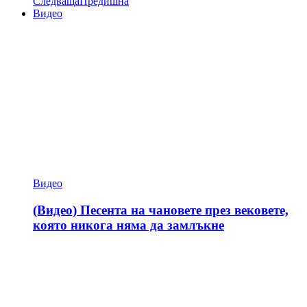
Следваща
Предишна
Видео
Видео
(Видео) Песента на чановете през вековете,
която никога няма да замлъкне