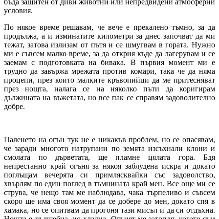
бъда защитен от диви животни или непредвидени атмосферни
условия.
По някое време решавам, че вече е прекалено тъмно, за да
продължа, а и изминатите километри за днес започват да ми
тежат, затова излизам от пътя и се шмугвам в гората. Нужно
ми е съвсем малко време, за да открия къде да лагерувам и се
заемам с подготовката на бивака. В първия момент ми е
трудно да завържа мрежата против комари, така че да няма
процепи, през които малките кръвопийци да ме притесняват
през нощта, налага се на няколко пъти да коригирам
дължината на въжетата, но все пак се справям задоволително
добре.
Паленето на огън тук не е никакъв проблем, но се опасявам,
че заради многото натрупани по земята изсъхнали клони и
смолата по дърветата, ще пламне цялата гора. Бдя
непрестанно край огъня за някоя заблудена искра и докато
поглъщам вечерята си примлясквайки със задоволство,
хвърлям по един поглед в тъмнината край мен. Все още ми се
струва, че нещо там ме наблюдава, чака търпеливо и съвсем
скоро ще има своя момент да се добере до мен, докато спя в
хамака, но се опитвам да прогоня тази мисъл и да си отдъхна.
Нощта е вълшебна, но хладна. Огънят ме затопля, когато съм