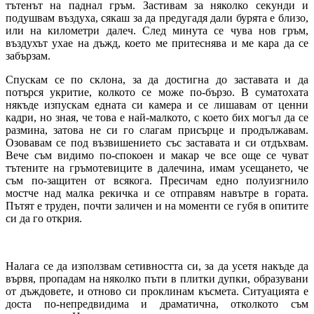
тътенът на паднал гръм. Застивам за няколко секунди и
подушвам въздуха, сякаш за да предугадя дали бурята е близо,
или на километри далеч. След минута се чува нов гръм,
въздухът ухае на дъжд, което ме притеснява и ме кара да се
забързам.
Спускам се по склона, за да достигна до заставата и да
потърся укритие, колкото се може по-бързо. В суматохата
някъде изпускам едната си камера и се лишавам от ценни
кадри, но зная, че това е най-малкото, с което бих могъл да се
размина, затова не си го слагам присърце и продължавам.
Озовавам се под възвишението със заставата и си отдъхвам.
Вече съм видимо по-спокоен и макар че все още се чуват
тътените на гръмотевиците в далечина, имам усещането, че
съм по-защитен от всякога. Пресичам едно полуизгнило
мостче над малка рекичка и се отправям навътре в гората.
Пътят е труден, почти заличен и на моменти се губя в опитите
си да го открия.
Налага се да използвам сетивността си, за да усетя накъде да
вървя, пропадам на няколко пъти в плитки дупки, образувани
от дъждовете, и отново си проклинам късмета. Ситуацията е
доста по-непредвидима и драматична, отколкото съм