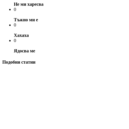
Не ми харесва
0
Тъжно ми е
0
Хахаха
0
Ядосва ме
Подобни статии