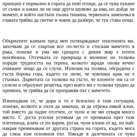
принцип е нормално в гората да пеят птици, да се чува пукане
от съчки и какви ли не още други шумове да има, но дойде ли
момент, в който настъпи пълна тишина, червената лампичка в
главата трябва да светне и човек да разбере, че тук става нещо.
Обърнатите камъни пред мен потвърждават опасенията ми,
започвам да се озъртам все по-често и стискам мачетето в
ръка, понеже в ума ми срещата с дивия звяр е почти
неизбежна. Отсечката се превръща в мъчение не толкова
поради трудността на терена, колкото заради онова вечно
очакване нещо да се случи. Излизам на поляна, обградена с
гъста борова гора, където си личи, че човешки крак не е
стъпвал. Дърветата са толкова на гъсто, че клоните им са се
сплели и образуват решетка, през която ми е толкова трудно да
премина, че трябва да си проправям път с мачетето.
Изненадвам се, че дори и то е безсилно в тази ситуация,
понеже, колкото и пъти да замахна, за да отрежа някой клон,
той вместо да падне отсечен, се чупи и не ми отваря много
място. С доста усилия успявам да се промъкна през тази
плетеница, влача се по корем, ругая, чупя клони от яд, но най-
накрая преминавам от другата страна на гората, където мога
да сляза към основния път. Някъде в далечината се чува