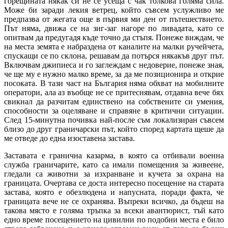
горещината някак си не се усеща с чак толкова голяма сила.
Може би заради лекия ветрец, който съвсем услужливо ме
предпазва от жегата още в първия ми ден от пътешествието.
Път няма, движа се на зиг-заг нагоре по ливадата, като се
опитвам да предугадя къде точно да стъпя. Понеже виждам, че
на места земята е набраздена от каналите на малки ручейчета,
спускащи се по склона, решавам да потърся някакъв друг път.
Включвам джипиеса и го заглеждам с недоверие, понеже зная,
че ще му е нужно малко време, за да ме позиционира и открие
посоката. В тази част на България няма обхват на мобилните
оператори, ала аз въобще не се притеснявам, отдавна вече бях
свикнал да разчитам единствено на собствените си умения,
способности за оцеляване и справяне в критични ситуации.
След 15-минутна почивка най-после съм локализиран съвсем
близо до друг граничарски път, който според картата щеше да
ме отведе до една изоставена застава.
Заставата е гранична казарма, в която са отбивали военна
служба граничарите, като са имали помещения за живеене,
гледали са животни за изхранване и кучета за охрана на
границата. Очертава се доста интересно посещение на старата
застава, която е обезлюдена и напусната, поради факта, че
границата вече не се охранява. Въпреки всичко, да бъдеш на
такова място е голяма тръпка за всеки авантюрист, тъй като
едно време посещението на цивилни по подобни места е било