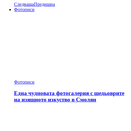
Следваща
Предишна
Фотописи
Фотописи
Една чудновата фотогалерия с шедьоврите
на изящното изкуство в Смолян