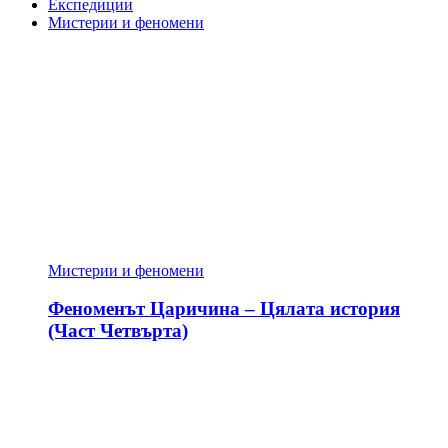
Експедиции
Мистерии и феномени
Мистерии и феномени
Феноменът Царичина – Цялата история
(Част Четвърта)