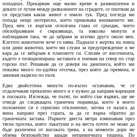
попаднал. Прекарвам още малко време в размишления и
докато се лутам между развалините на сградите, се опитвам да
си представя какъв живот е имало тук. Пред погледа ми
попада нещо интересно, което приковава вниманието ми.
Пред мен се въргаля оглозгана глава от сръндак, чието
обезобразяване е смразяващо, та няколко минути я
наблюдавам така, че да забравя за всичко друго около мен.
Клетото животинче вече го няма. Паднало е жертва на ловец
или диви животни, което ми служи за предупреждение и ме
кара да се забързам в плановете си. Слизам от височината,
където е позиционирана заставата и поемам на север по стар
горски път. Решавам да се доверя на джипиеса, който ми
показва много по-удобна отсечка, през която да премина, и
завивам надясно по пътя.
Едва двайсетина минути по-късно осъзнавам, че се
отдалечавам прекалено много и е нужно да направя корекция
в посоката. Изглежда, че пътят, по който съм вървял, ще ме
отведе до следващата гранична пирамида, което в моето
положение си е сериозно отклонение, затова се налага да
мина направо през гората, за да се върна обратно до
граничната застава. Първите двеста метра изминавам през
тясна просека, която лъкатуши и на места почти не може да
бъде различена от високата трева, а на моменти дори ме
обзема безпокойство заради непривичната тишина. По