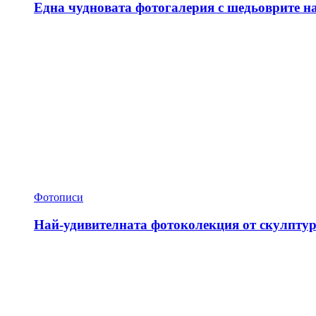
Една чудновата фотогалерия с шедьоврите н
Фотописи
Най-удивителната фотоколекция от скулптур