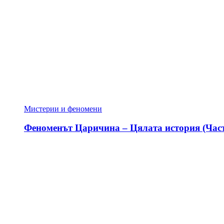
Мистерии и феномени
Феноменът Царичина – Цялата история (Част