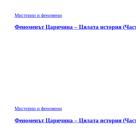
Мистерии и феномени
Феноменът Царичина – Цялата история (Част
Мистерии и феномени
Феноменът Царичина – Цялата история (Част