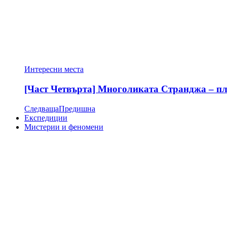
Интересни места
[Част Четвърта] Многоликата Странджа – пла
Следваща
Предишна
Експедиции
Мистерии и феномени