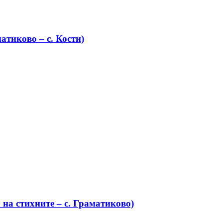
атиково – с. Кости)
на стихиите – с. Граматиково)