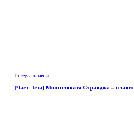
Интересни места
[Част Пета] Многоликата Странджа – планина