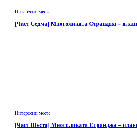
Интересни места
[Част Седма] Многоликата Странджа – планин
Интересни места
[Част Шеста] Многоликата Странджа – планин