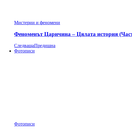
Мистерии и феномени
Феноменът Царичина – Цялата история (Час
Следваща
Предишна
Фотописи
Фотописи