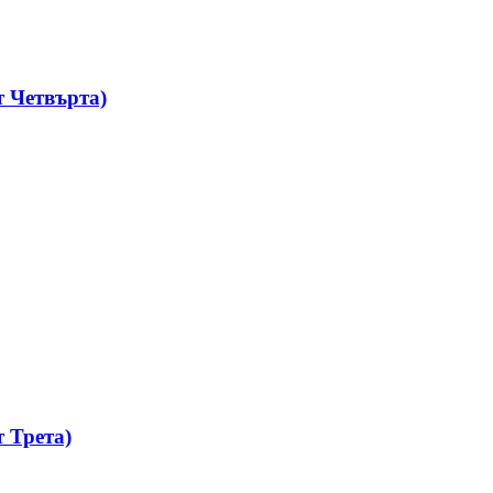
 Четвърта)
 Трета)