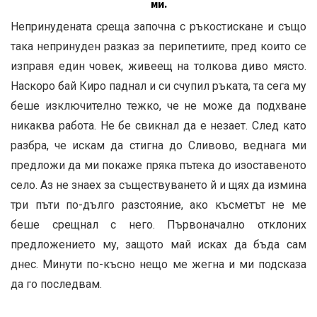
ми.
Непринудената среща започна с ръкостискане и също
така непринуден разказ за перипетиите, пред които се
изправя един човек, живеещ на толкова диво място.
Наскоро бай Киро паднал и си счупил ръката, та сега му
беше изключително тежко, че не може да подхване
никаква работа. Не бе свикнал да е незает. След като
разбра, че искам да стигна до Сливово, веднага ми
предложи да ми покаже пряка пътека до изоставеното
село. Аз не знаех за съществуването й и щях да измина
три пъти по-дълго разстояние, ако късметът не ме
беше срещнал с него. Първоначално отклоних
предложението му, защото май исках да бъда сам
днес. Минути по-късно нещо ме жегна и ми подсказа
да го последвам.