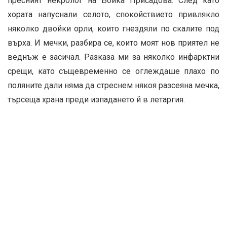
пресният некролог на Бойка Присадова. След като
хората напуснали селото, спокойствието привлякло
няколко двойки орли, които гнездяли по скалите под
върха. И мечки, разбира се, които моят нов приятел не
веднъж е засичал. Разказа ми за няколко инфарктни
срещи, като същевременно се оглеждаше плахо по
поляните дали няма да стреснем някоя разсеяна мечка,
търсеща храна преди изпадането й в летаргия.