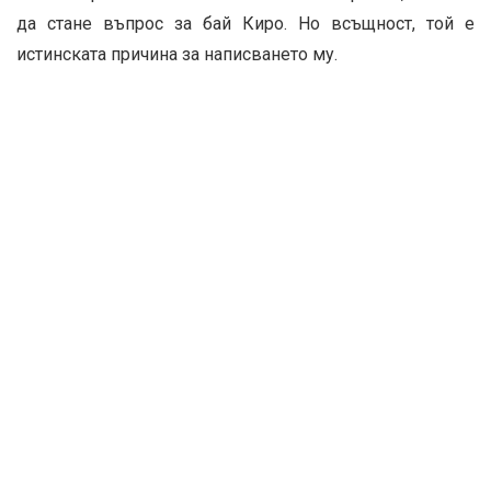
да стане въпрос за бай Киро. Но всъщност, той е
истинската причина за написването му.