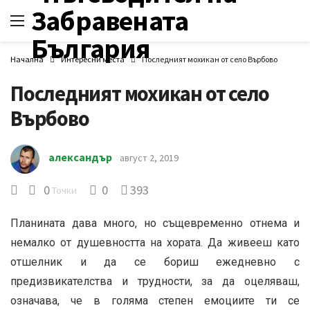
Начална
Интересни места
Последният мохикан от село Върбово
Последният мохикан от село
Върбово
александър
август 2, 2019
0
0
393
Точки
Планината дава много, но същевременно отнема и
немалко от душевността на хората. Да живееш като
отшелник и да се бориш ежедневно с
предизвикателства и трудности, за да оцеляваш,
означава, че в голяма степен емоциите ти се