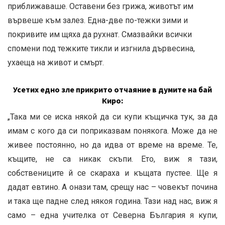
приближаваше. Оставени без грижа, животът им
вървеше към залез. Една-две по-тежки зими и
покривите им щяха да рухнат. Смазвайки всички
спомени под тежките тикли и изгнила дървесина,
ухаеща на живот и смърт.
Усетих едно зле прикрито отчаяние в думите на бай
Киро:
„Така ми се иска някой да си купи къщичка тук, за да
имам с кого да си поприказвам понякога. Може да не
живее постоянно, но да идва от време на време. Те,
къщите, не са никак скъпи. Ето, виж я тази,
собствениците й се скараха и къщата пустее. Ще я
дадат евтино. А онази там, срещу нас – човекът почина
и така ще падне след някоя година. Тази над нас, виж я
само – една учителка от Северна България я купи,