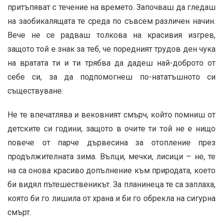
притъпяват с течение на времето. Започваш да гледаш
на заобикалящата те среда по съвсем различен начин.
Вече не се радваш толкова на красивия изгрев,
защото той е знак за теб, че поредният трудов ден чука
на вратата ти и ти трябва да дадеш най-доброто от
себе си, за да подпомогнеш по-нататъшното си
съществуване.
Не те впечатлява и вековният смърч, който помниш от
детските си години, защото в очите ти той не е нищо
повече от парче дървесина за отопление през
продължителната зима. Вълци, мечки, лисици – не, те
на са онова красиво допълнение към природата, което
би видял пътешественикът. За планинеца те са заплаха,
която би го лишила от храна и би го обрекла на сигурна
смърт.