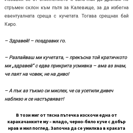
стръмен склон към пътя за Калевище, за да избегна
евентуалната среща с кучетата. Тогава срещнах бай
Киро.
– Здравей! – поздравих го.
– Разлайваш ми кучетата, – прекъсна той кратичкото
ми „здравей“ с едва прикрита усмивка – ама аз знам,
че лаят на човек, не на диво!
– А пък аз тъкмо си мислех, че са усетили дивеч
наблизо и се настървяват!
В този миг от тясна пътечка изскочи една от
каракачанките му – младо, черно-бяло куче с добър
нрав и мил поглед. Започна да се умилква в краката