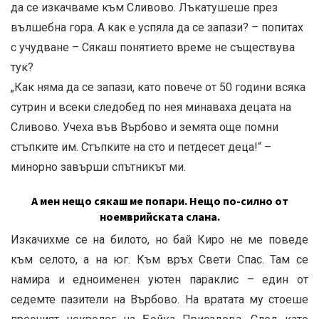
да се изкачваме към Сливово. Лъкатушеше през
вълшебна гора. А как е успяла да се запази? – попитах
с учудване – Сякаш понятието време не съществува
тук?
„Как няма да се запази, като повече от 50 години всяка
сутрин и всеки следобед по нея минаваха децата на
Сливово. Учеха във Върбово и земята още помни
стъпките им. Стъпките на сто и петдесет деца!“ –
минорно завърши спътникът ми.
А мен нещо сякаш ме попари. Нещо по-силно от
ноемврийската слана.
Изкачихме се на билото, но бай Киро не ме поведе
към селото, а на юг. Към връх Свети Спас. Там се
намира и едноименен уютен параклис – един от
седемте пазители на Върбово. На вратата му стоеше