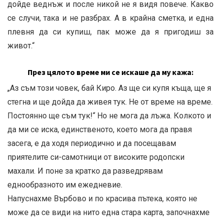
дойде веднъж и после никой не я видя повече. Какво
се случи, така и не разбрах. А в крайна сметка, и една
плевня да си купиш, пак може да я пригодиш за
живот.“
През цялото време ми се искаше да му кажа:
„Аз съм този човек, бай Киро. Аз ще си купя къща, ще я
стегна и ще дойда да живея тук. Не от време на време.
Постоянно ще съм тук!“ Но не мога да лъжа. Колкото и
да ми се иска, единственото, което мога да правя
засега, е да ходя периодично и да посещавам
приятелите си-самотници от високите родопски
махали. И поне за кратко да разведрявам
еднообразното им ежедневие.
Напуснахме Върбово и по красива пътека, която не
може да се види на нито една стара карта, започнахме