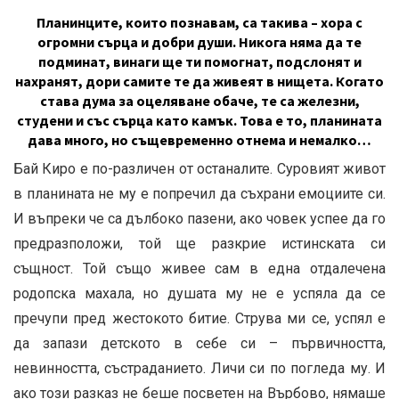
Планинците, които познавам, са такива – хора с
огромни сърца и добри души. Никога няма да те
подминат, винаги ще ти помогнат, подслонят и
нахранят, дори самите те да живеят в нищета. Когато
става дума за оцеляване обаче, те са железни,
студени и със сърца като камък. Това е то, планината
дава много, но същевременно отнема и немалко…
Бай Киро е по-различен от останалите. Суровият живот
в планината не му е попречил да съхрани емоциите си.
И въпреки че са дълбоко пазени, ако човек успее да го
предразположи, той ще разкрие истинската си
същност. Той също живее сам в една отдалечена
родопска махала, но душата му не е успяла да се
пречупи пред жестокото битие. Струва ми се, успял е
да запази детското в себе си – първичността,
невинността, състраданието. Личи си по погледа му. И
ако този разказ не беше посветен на Върбово, нямаше