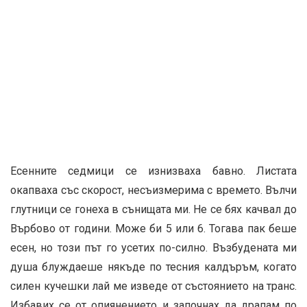
Есенните седмици се изнизваха бавно. Листата
окапваха със скорост, несъизмерима с времето. Вълчи
глутници се гонеха в сънищата ми. Не се бях качвал до
Върбово от години. Може би 5 или 6. Тогава пак беше
есен, но този път го усетих по-силно. Възбудената ми
душа блуждаеше някъде по тесния калдъръм, когато
силен кучешки лай ме изведе от състоянието на транс.
Избавих се от опиянението и започнах да драпам по