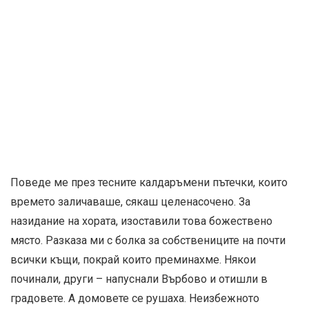
Поведе ме през тесните калдаръмени пътечки, които
времето заличаваше, сякаш целенасочено. За
назидание на хората, изоставили това божествено
място. Разказа ми с болка за собствениците на почти
всички къщи, покрай които преминахме. Някои
починали, други – напуснали Върбово и отишли в
градовете. А домовете се рушаха. Неизбежното