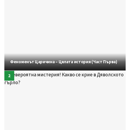
Феноменът Царичина – Цялата история (Част Първа)