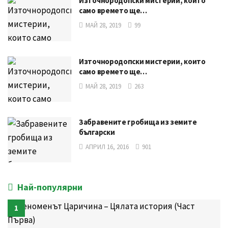
Източнородопски мистерии, които
само времето ще…
МАЙ 28, 2019
99
Източнородопски мистерии, които
само времето ще…
МАЙ 28, 2019
263
Забравените гробища из земите
български
АПРИЛ 16, 2016
901
Най-популярни