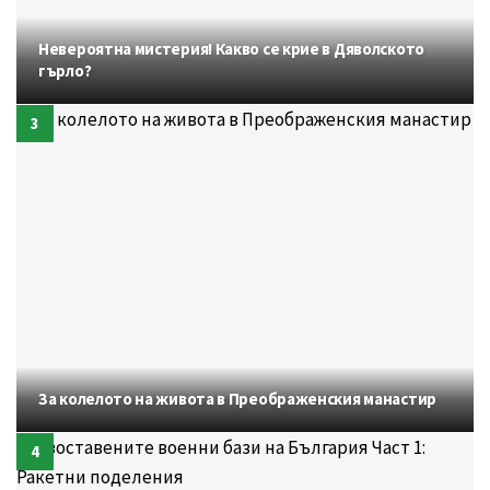
Невероятна мистерия! Какво се крие в Дяволското
гърло?
За колелото на живота в Преображенския манастир