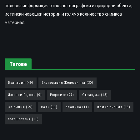
полезна информация относно географски и природни обекти,
истински човешки истории и голямо количество снимков
материал.
Тагове
България
(49)
Експедиция Железен път
(30)
Източни Родопи
(9)
Родопите
(27)
Странджа
(13)
жп линия
(29)
каяк
(11)
планина
(11)
приключения
(18)
пътешествия
(11)