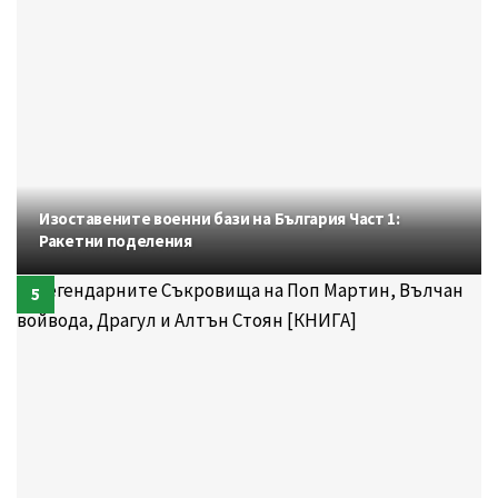
Изоставените военни бази на България Част 1:
Ракетни поделения