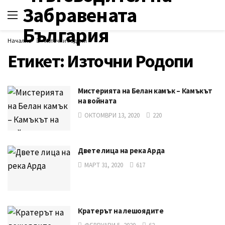
Начална
Източни Родопи
Етикет:
Източни Родопи
Мистерията на Белан камък – Камъкът
на войната
ОКТОМВРИ 13, 2020
220
Двете лица на река Арда
МАРТ 31, 2020
617
Кратерът на лешоядите