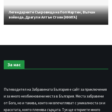
Легендарните Съкровища на Поп Мартин, Вълчан
войвода, Драгул и Алтън Стоян [КНИГА]
За нас
Пътеводител на Забравената България е сайт за приключения
и за много необикновени места в България. Места забравени
от Бога, но и такива, които ни впечатляват с уникалноста си и
красотата, която пленява сърцата. Тук ще откриете много