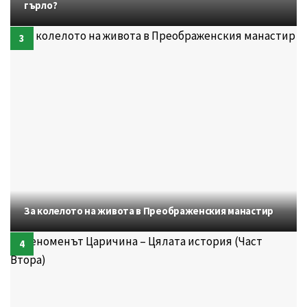
гърло?
За колелото на живота в Преображенския манастир