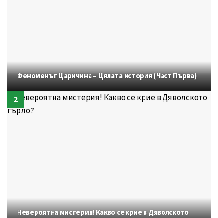
Феноменът Царичина – Цялата история (Част Първа)
Невероятна мистерия! Какво се крие в Дяволското