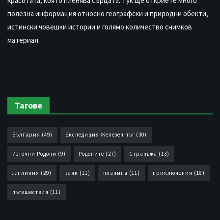
красотата, която пленява сърцата. Тук ще откриете много
полезна информация относно географски и природни обекти,
истински човешки истории и голямо количество снимков
материал.
Тагове
България
(49)
Експедиция Железен път
(30)
Източни Родопи
(9)
Родопите
(27)
Странджа
(13)
жп линия
(29)
каяк
(11)
планина
(11)
приключения
(18)
пътешествия
(11)