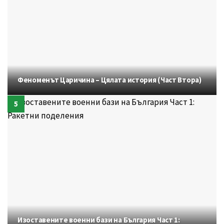
Феноменът Царичина – Цялата история (Част Втора)
Изоставените военни бази на България Част 1: