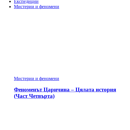
Експедиции
Мистерии и феномени
Мистерии и феномени
Феноменът Царичина – Цялата история
(Част Четвърта)