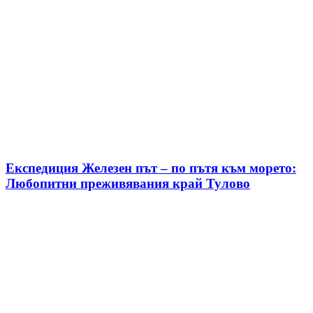
Експедиция Железен път – по пътя към морето:
Любопитни преживявания край Тулово