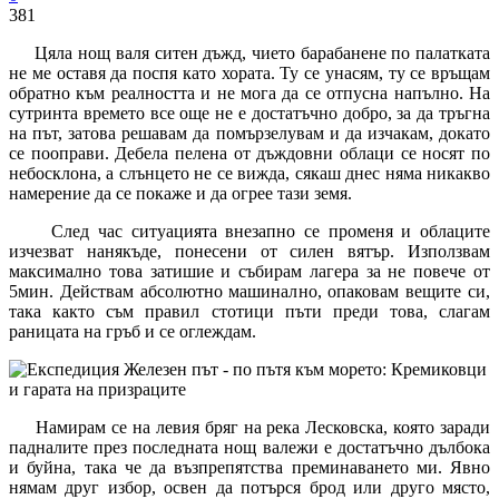
381
Цяла нощ валя ситен дъжд, чието барабанене по палатката
не ме оставя да поспя като хората. Ту се унасям, ту се връщам
обратно към реалността и не мога да се отпусна напълно. На
сутринта времето все още не е достатъчно добро, за да тръгна
на път, затова решавам да помързелувам и да изчакам, докато
се пооправи. Дебела пелена от дъждовни облаци се носят по
небосклона, а слънцето не се вижда, сякаш днес няма никакво
намерение да се покаже и да огрее тази земя.
След час ситуацията внезапно се променя и облаците
изчезват нанякъде, понесени от силен вятър. Използвам
максимално това затишие и събирам лагера за не повече от
5мин. Действам абсолютно машинално, опаковам вещите си,
така както съм правил стотици пъти преди това, слагам
раницата на гръб и се оглеждам.
Намирам се на левия бряг на река Лесковска, която заради
падналите през последната нощ валежи е достатъчно дълбока
и буйна, така че да възпрепятства преминаването ми. Явно
нямам друг избор, освен да потърся брод или друго място,