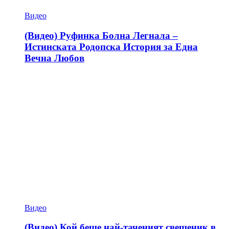
Видео
(Видео) Руфинка Болна Легнала –
Истинската Родопска История за Една
Вечна Любов
Видео
(Видео) Кой беше най-таченият свещеник в