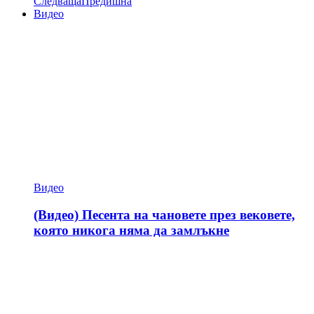
Следваща
Предишна
Видео
Видео
(Видео) Песента на чановете през вековете,
която никога няма да замлъкне