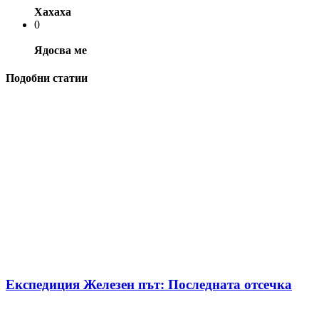
Хахаха
0
Ядосва ме
Подобни статии
Експедиция Железен път: Последната отсечка