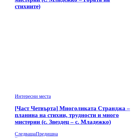
стихиите)
Интересни места
[Част Четвърта] Многоликата Странджа –
планина на стихии, трудности и много
мистерии (с. Звездец – с. Младежко)
Следваща
Предишна