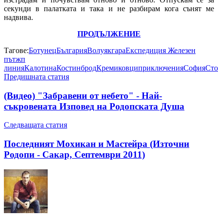
секунди в палатката и така и не разбирам кога сънят ме
надвива.
ПРОДЪЛЖЕНИЕ
Тагове:
Ботунец
България
Волуяк
гара
Експедиция Железен
път
жп
линия
Калотина
Костинброд
Кремиковци
приключения
София
Сто
Предишната статия
(Видео) "Забравени от небето" - Най-
съкровената Изповед на Родопската Душа
Следващата статия
Последният Мохикан и Мастейра (Източни
Родопи - Сакар, Септември 2011)