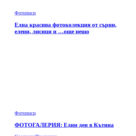
Фотописи
Една красива фотоколекция от сърни,
елени, лисици и …още нещо
Фотописи
ФОТОГАЛЕРИЯ: Един ден в Кътина