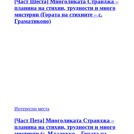
[Част Шеста] Многоликата Странджа –
планина на стихии, трудности и много
мистерии (Гората на стихиите – с.
Граматиково)
Интересни места
[Част Пета] Многоликата Странджа –
планина на стихии, трудности и много
мистерии (с. Младежко – Гората на