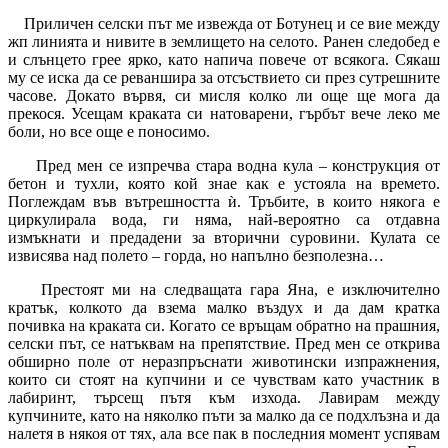
Приличен селски път ме извежда от Ботунец и се вие между
жп линията и нивите в землището на селото. Ранен следобед е
и слънцето грее ярко, като напича повече от всякога. Сякаш
му се иска да се реваншира за отсъствието си през сутрешните
часове. Докато вървя, си мисля колко ли още ще мога да
прекося. Усещам краката си натоварени, гърбът вече леко ме
боли, но все още е поносимо.
Пред мен се изпречва стара водна кула – конструкция от
бетон и тухли, която кой знае как е устояла на времето.
Поглеждам във вътрешността ѝ. Тръбите, в които някога е
циркулирала вода, ги няма, най-вероятно са отдавна
измъкнати и предадени за вторични суровини. Кулата се
извисява над полето – горда, но напълно безполезна…
Престоят ми на следващата гара Яна, е изключително
кратък, колкото да взема малко въздух и да дам кратка
почивка на краката си. Когато се връщам обратно на прашния,
селски път, се натъквам на препятствие. Пред мен се открива
обширно поле от неразпръснати животински изпражнения,
които си стоят на купчини и се чувствам като участник в
лабиринт, търсещ пътя към изхода. Лавирам между
купчините, като на няколко пъти за малко да се подхлъзна и да
налетя в някоя от тях, ала все пак в последния момент успявам