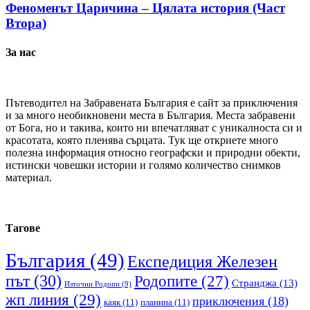
Феноменът Царичина – Цялата история (Част
Втора)
За нас
Пътеводител на Забравената България е сайт за приключения
и за много необикновени места в България. Места забравени
от Бога, но и такива, които ни впечатляват с уникалноста си и
красотата, която пленява сърцата. Тук ще откриете много
полезна информация относно географски и природни обекти,
истински човешки истории и голямо количество снимков
материал.
Тагове
България
(49)
Експедиция Железен
път
(30)
Родопите
(27)
Странджа
(13)
Източни Родопи
(9)
жп линия
(29)
приключения
(18)
каяк
(11)
планина
(11)