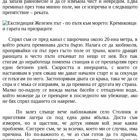
да запазя равновесие и да се измъкна чист и невредим. Едва
преминал през това минно поле, ми се изпречва и следващото
препятствие – реката.
Спрял съм се пред канал с широчина около 20-ина метра, в
който реката преминава доста бързо. Налага се да заобиколя,
пропрявайки си път през гъсто поле от тръни, които дращят
раницата и често пъти откачват по нещо от нея. Все пак
стигам до неработеща помпена станция и се прехвърлям през
един бетонен улей. Скоростта и инерцията, с които се
настанявам в улея сякаш ми дават начален старт и за секунди
се плъзгам по него. Застопорявам двата си крака, така че да се
спра и с мъка се изправям, за да премина от другата му страна.
Малко по-надолу се вижда малък басейн с отпадъчни води,
който можеше да се превърне в последното ми убежище, ако
не бях спрял падането си навреме.
По залез слънце вече наближавам село Столник и
приготвям лагера си под една дива ябълка. Доста съм
изморен, но и щастлив, че дотук нямам кой знае какви
проблеми. Сигурен съм, че за всичко, което ми се случва, има
причина. Но по-важното е, че аз съм готов да го приема,
изстрадам и почувствам отново и отново. Отпускам се за