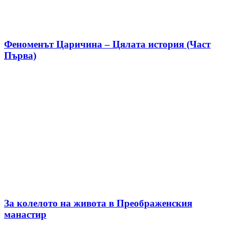
Феноменът Царичина – Цялата история (Част
Първа)
За колелото на живота в Преображенския
манастир