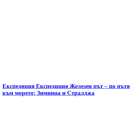
Експедиция Експедиция Железен път – по пътя
към морето: Зимница и Стралджа