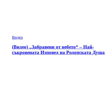
Видео
(Видео) „Забравени от небето“ – Най-
съкровената Изповед на Родопската Душа