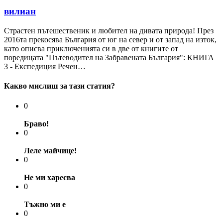
вилиан
Страстен пътешественик и любител на дивата природа! През
2016та прекосява България от юг на север и от запад на изток,
като описва приключенията си в две от книгите от
поредицата "Пътеводител на Забравената България": КНИГА
3 - Експедиция Речен…
Какво мислиш за тази статия?
0
Браво!
0
Леле майчице!
0
Не ми харесва
0
Тъжно ми е
0