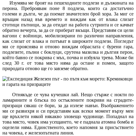
Изумява ме броят на пешеходните подлези и дължината на
перона. Преброявам поне 8 подлеза, които са достатъчно
големи и дълги, че да поемат значителен брой хора. За миг се
връщам назад във времето и виждам как от влака слизат
стотици пътници, за да отидат на работа сутринта и се качват
обратно вечерта, за да се приберат вкъщи. Представям си цели
вагони с войници, мобилизирани по различни направления,
как слизат от влака и потъват в широките подлези. Погледът
ми се прояснява и отново виждам обраслата с бурени гара,
подлезите, пълни с боклуци, срутена мазилка и дългия перон,
който бавно се покрива с мъх, почва и избуяла трева. Може би
след 30 г. от това място няма да остане и помен, защото
природата отново ще го завземе обратно.
Отнякъде се чува кучешки лай. Нещо стърже с нокти по
ламарините и блъска по остъклените покриви на сградите-
призраци сякаш се бори, за да излезе навън. Въображението
ми се развихря и си представям как всеки момент върху мен
ще връхлети някой някакво зловещо чудовище. Попаднал на
това място, човек има усещането, че е паднала атомна бомба и
оцелели няма. Единственото, което напомня за присъствието
на човека, е железопътната линия.