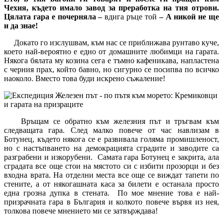
Чехия, където имало завод за преработка на тия отрови.
Цялата гара е почерняла –
вдига ръце той
– А никой не ще
и да знае!
Докато го изслушвам, към нас се приближава рунтаво куче,
което най-вероятно е едно от домашните любимци на гарата.
Някога бялата му козина сега е тъмно кафеникава, напластена
с черния прах, който бавно, но сигурно се посипва по всичко
наоколо. Вместо това буди искрено съжаление!
Връщам се обратно към железния път и тръгвам към
следващата гара. След малко повече от час навлизам в
Ботунец, където някога се е развивала голяма промишленост,
но с настъпването на демокрацията сградите и заводите са
разграбени и изкорубени. Самата гара Ботунец е закрита, ала
сградата все още стои на мястото си с избити прозорци и без
входна врата. На отделни места все още се виждат тапети по
стените, а от някогашната каса за билети е останала просто
една грозна дупка в стената. По мое мнение това е най-
призрачната гара в България и колкото повече вървя из нея,
толкова повече мнението ми се затвърждава!