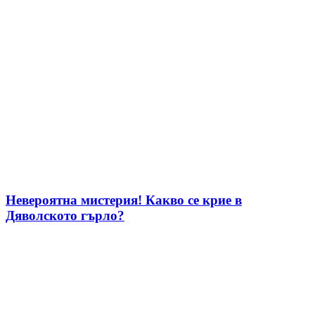
Невероятна мистерия! Какво се крие в
Дяволското гърло?