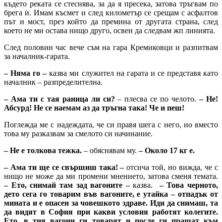
където реката се стеснява, за да я пресека, затова тръгвам по
брега ѝ. Имам късмет и след километър се срещам с асфалтов
път и мост, през който да премина от другата страна, след
което не ми остава нищо друго, освен да следвам жп линията.
След половин час вече съм на гара Кремиковци и разпитвам
за началник-гарата.
– Няма го –
казва ми служител на гарата и се представя като
началник – разпределителна.
– Ама ти с тая раница ли си?
– плесва се по челото.
– Не!
Абсурд! Не се наемам аз да тръгна така! Че и пеш!
Поглежда ме с надеждата, че си правя шега с него, но вместо
това му разказвам за смелото си начинание.
– Не е толкова тежка.
– обяснявам му.
– Около 17 кг е.
– Ама ти ще се свършиш така! –
отсича той, но вижда, че с
нищо не може да ми промени мнението, затова сменя темата.
– Ето, снимай там зад вагоните –
казва.
– Това черното,
дето сега го товарим във вагоните, е утайка – отпадък от
мината и е опасен за човешкото здраве. Иди да снимаш, та
да видят в София при какви условия работят колегите.
Ето, в тия вагони ги товарят и после ги пращат към