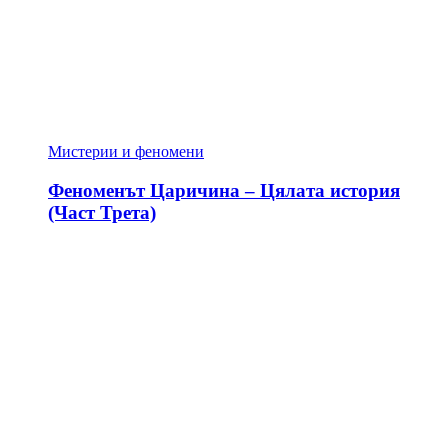
Мистерии и феномени
Феноменът Царичина – Цялата история
(Част Трета)