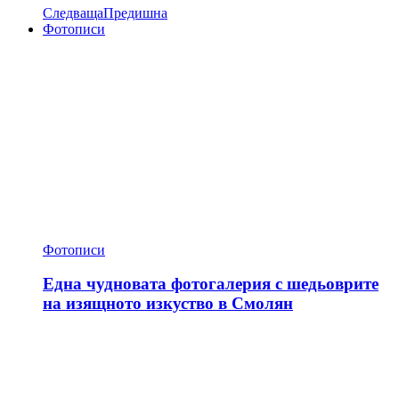
Следваща
Предишна
Фотописи
Фотописи
Една чудновата фотогалерия с шедьоврите
на изящното изкуство в Смолян