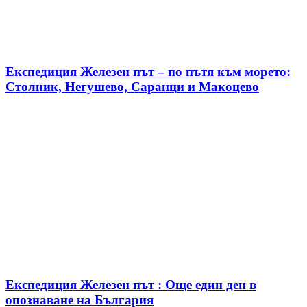
Експедиция Железен път – по пътя към морето:
Столник, Негушево, Саранци и Макоцево
Експедиция Железен път : Още един ден в
опознаване на България