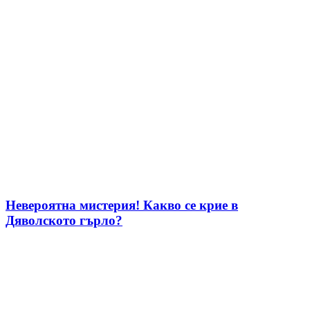
Невероятна мистерия! Какво се крие в
Дяволското гърло?