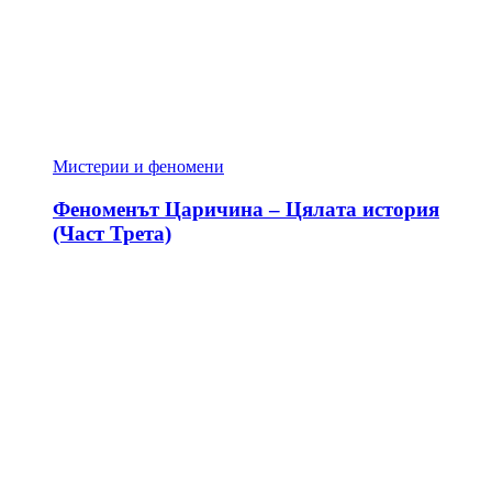
Мистерии и феномени
Феноменът Царичина – Цялата история
(Част Трета)