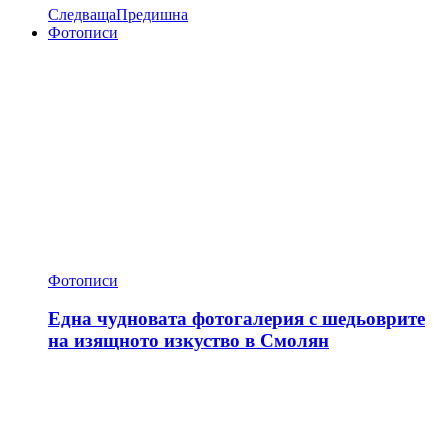
Следваща
Предишна
Фотописи
Фотописи
Една чудновата фотогалерия с шедьоврите
на изящното изкуство в Смолян