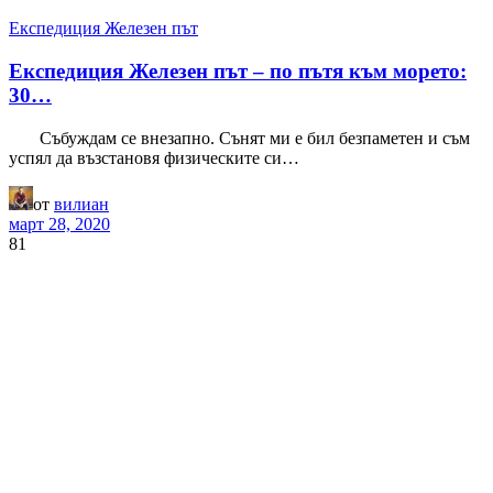
Експедиция Железен път
Експедиция Железен път – по пътя към морето:
30…
Събуждам се внезапно. Сънят ми е бил безпаметен и съм
успял да възстановя физическите си…
от
вилиан
март 28, 2020
81