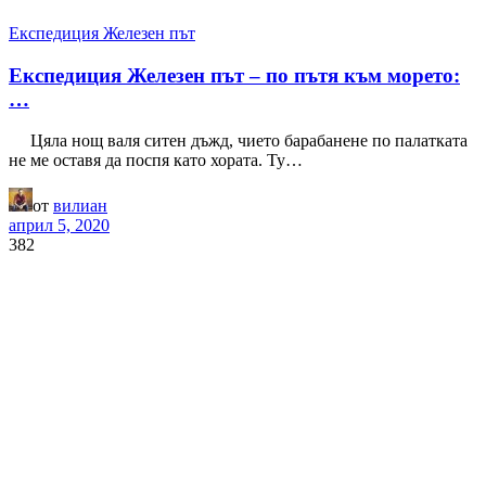
Експедиция Железен път
Експедиция Железен път – по пътя към морето:
…
Цяла нощ валя ситен дъжд, чието барабанене по палатката
не ме оставя да поспя като хората. Ту…
от
вилиан
април 5, 2020
382