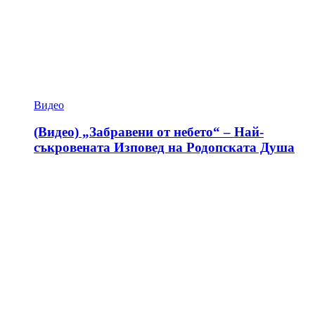
Видео
(Видео) „Забравени от небето“ – Най-
съкровената Изповед на Родопската Душа