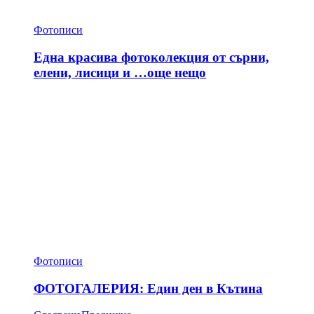
Фотописи
Една красива фотоколекция от сърни,
елени, лисици и …още нещо
Фотописи
ФОТОГАЛЕРИЯ: Един ден в Кътина