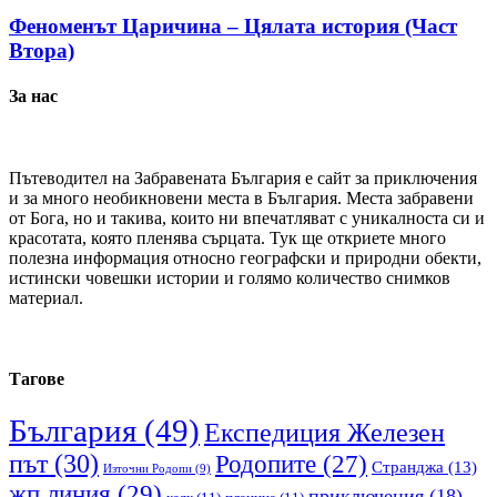
Феноменът Царичина – Цялата история (Част
Втора)
За нас
Пътеводител на Забравената България е сайт за приключения
и за много необикновени места в България. Места забравени
от Бога, но и такива, които ни впечатляват с уникалноста си и
красотата, която пленява сърцата. Тук ще откриете много
полезна информация относно географски и природни обекти,
истински човешки истории и голямо количество снимков
материал.
Тагове
България
(49)
Експедиция Железен
път
(30)
Родопите
(27)
Странджа
(13)
Източни Родопи
(9)
жп линия
(29)
приключения
(18)