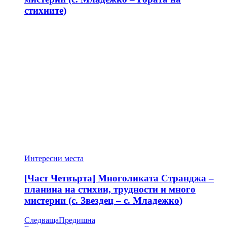
стихиите)
Интересни места
[Част Четвърта] Многоликата Странджа –
планина на стихии, трудности и много
мистерии (с. Звездец – с. Младежко)
Следваща
Предишна