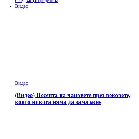
Следваща
Предишна
Видео
Видео
(Видео) Песента на чановете през вековете,
която никога няма да замлъкне