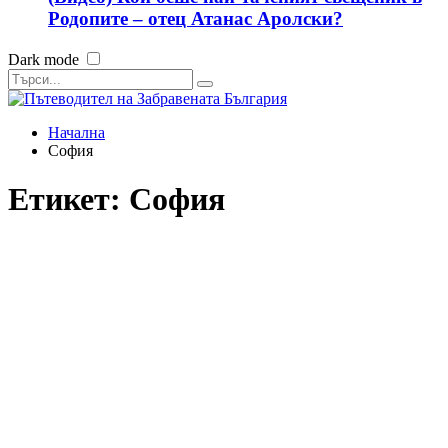
Родопите – отец Атанас Аролски?
Dark mode
Начална
София
Етикет:
София