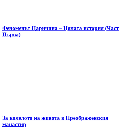
Феноменът Царичина – Цялата история (Част
Първа)
За колелото на живота в Преображенския
манастир