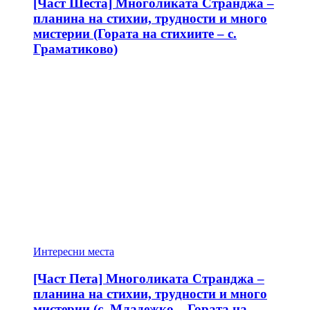
[Част Шеста] Многоликата Странджа –
планина на стихии, трудности и много
мистерии (Гората на стихиите – с.
Граматиково)
Интересни места
[Част Пета] Многоликата Странджа –
планина на стихии, трудности и много
мистерии (с. Младежко – Гората на