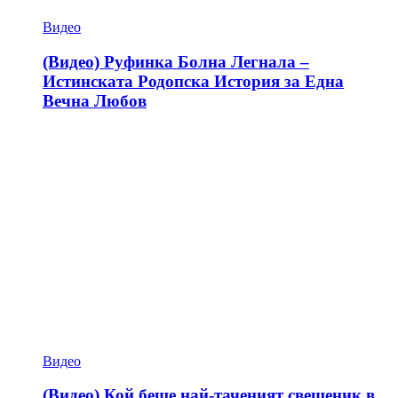
Видео
(Видео) Руфинка Болна Легнала –
Истинската Родопска История за Една
Вечна Любов
Видео
(Видео) Кой беше най-таченият свещеник в