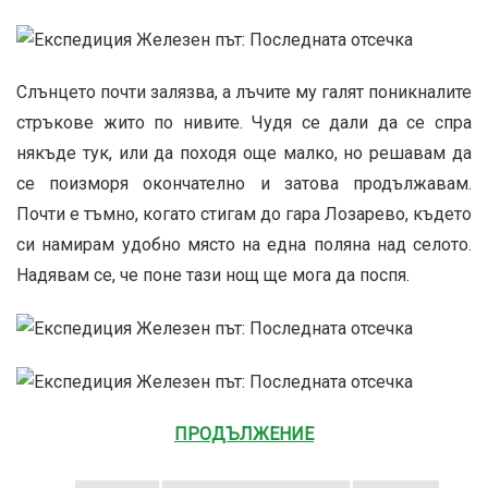
Слънцето почти залязва, а лъчите му галят поникналите
стръкове жито по нивите. Чудя се дали да се спра
някъде тук, или да походя още малко, но решавам да
се поизморя окончателно и затова продължавам.
Почти е тъмно, когато стигам до гара Лозарево, където
си намирам удобно място на една поляна над селото.
Надявам се, че поне тази нощ ще мога да поспя.
ПРОДЪЛЖЕНИЕ