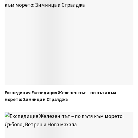
Експедиция Експедиция Железен път – по пътя към
морето: Зимница и Стралджа