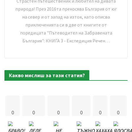
Страстен пътешественик и любител на дивата
природа! През 2016та прекосява България от юг
на север и от запад на изток, като описва
приключенията си в две от книгите от
поредицата "Пътеводител на Забравената
България": КНИГА 3 - Експедиция Речен…
Какво мислиш за тази статия?
0
0
0
0
0
0