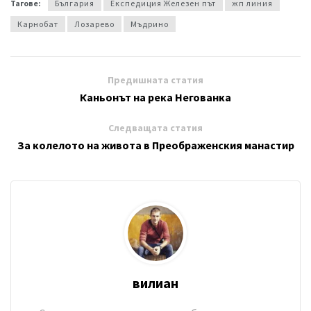
Тагове:
България
Експедиция Железен път
жп линия
Карнобат
Лозарево
Мъдрино
Предишната статия
Каньонът на река Негованка
Следващата статия
За колелото на живота в Преображенския манастир
вилиан