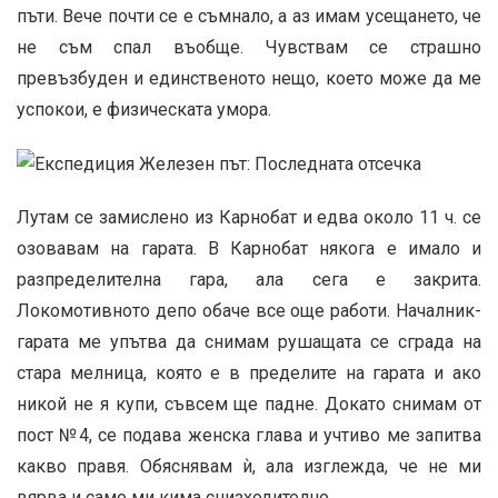
пъти. Вече почти се е съмнало, а аз имам усещането, че
не съм спал въобще. Чувствам се страшно
превъзбуден и единственото нещо, което може да ме
успокои, е физическата умора.
Лутам се замислено из Карнобат и едва около 11 ч. се
озовавам на гарата. В Карнобат някога е имало и
разпределителна гара, ала сега е закрита.
Локомотивното депо обаче все още работи. Началник-
гарата ме упътва да снимам рушащата се сграда на
стара мелница, която е в пределите на гарата и ако
никой не я купи, съвсем ще падне. Докато снимам от
пост №4, се подава женска глава и учтиво ме запитва
какво правя. Обяснявам ѝ, ала изглежда, че не ми
вярва и само ми кима снизходително.