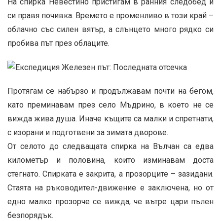
На спирка Невестино пристигам в ранния следобед и
си правя почивка. Времето е променливо в този край –
облачно със силен вятър, а слънцето много рядко си
пробива път през облаците.
Протягам се набързо и продължавам почти на бегом,
като преминавам през село Мъдрино, в което не се
вижда жива душа. Иначе къщите са малки и спретнати,
с изорани и подготвени за зимата дворове.
От селото до следващата спирка на Вълчан са едва
километър и половина, които изминавам доста
стегнато. Спирката е закрита, а прозорците – зазидани.
Стаята на ръководител-движение е заключена, но от
едно малко прозорче се вижда, че вътре цари пълен
безпорядък.