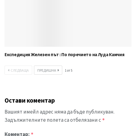
Експедиция Железен път : По поречието на Луда Камчия
СЛЕДВАЩА
ПРЕДИШНА
1
от
5
Остави коментар
Вашият имейл адрес няма да бъде публикуван.
Задължителните полета са отбелязани с
*
Коментар:
*