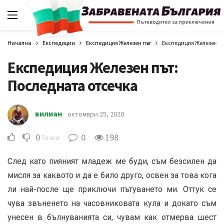
Начална
Експедиции
Експедиция Железен път
Експедиция Железен пъ
Експедиция Железен път:
Последната отсечка
вилиан
октомври 25, 2020
0
0
198
Точки
След като пияният младеж ме буди, съм безсилен да
мисля за каквото и да е било друго, освен за това кога
ли най-после ще приключи пътуването ми. Оттук се
чува звъненето на часовниковата кула и докато съм
унесен в бълнуванията си, чувам как отмерва шест