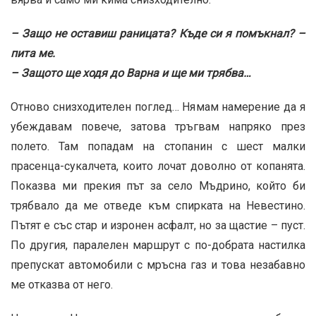
– Защо не оставиш раницата? Къде си я помъкнал? –
пита ме.
– Защото ще ходя до Варна и ще ми трябва…
Отново снизходителен поглед… Нямам намерение да я
убеждавам повече, затова тръгвам напряко през
полето. Там попадам на стопанин с шест малки
прасенца-сукалчета, които лочат доволно от копанята.
Показва ми прекия път за село Мъдрино, който би
трябвало да ме отведе към спирката на Невестино.
Пътят е със стар и изронен асфалт, но за щастие – пуст.
По другия, паралелен маршрут с по-добрата настилка
препускат автомобили с мръсна газ и това незабавно
ме отказва от него.