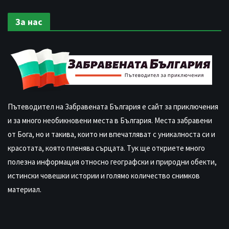
За нас
Пътеводител на Забравената България е сайт за приключения
и за много необикновени места в България. Места забравени
от Бога, но и такива, които ни впечатляват с уникалноста си и
красотата, която пленява сърцата. Тук ще откриете много
полезна информация относно географски и природни обекти,
истински човешки истории и голямо количество снимков
материал.