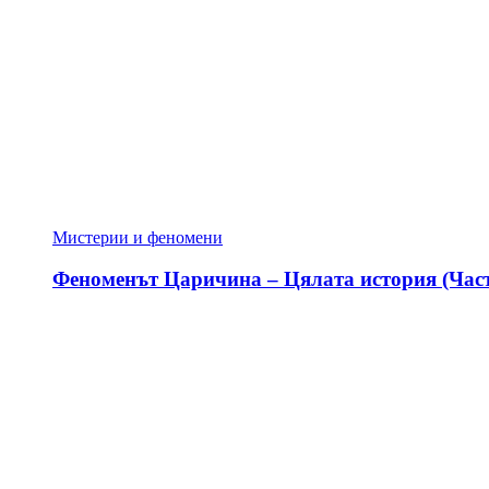
Мистерии и феномени
Феноменът Царичина – Цялата история (Част