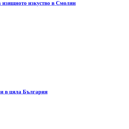
а изящното изкуство в Смолян
и в цяла България