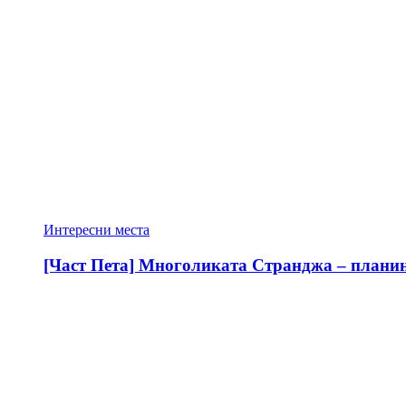
Интересни места
[Част Пета] Многоликата Странджа – планина