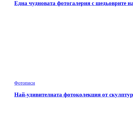
Една чудновата фотогалерия с шедьоврите н
Фотописи
Най-удивителната фотоколекция от скулптур