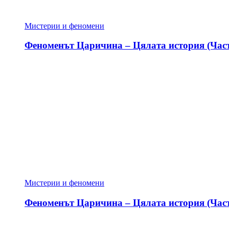
Мистерии и феномени
Феноменът Царичина – Цялата история (Част
Мистерии и феномени
Феноменът Царичина – Цялата история (Част