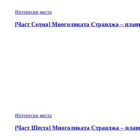
Интересни места
[Част Седма] Многоликата Странджа – планин
Интересни места
[Част Шеста] Многоликата Странджа – планин