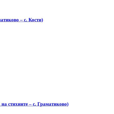
атиково – с. Кости)
на стихиите – с. Граматиково)