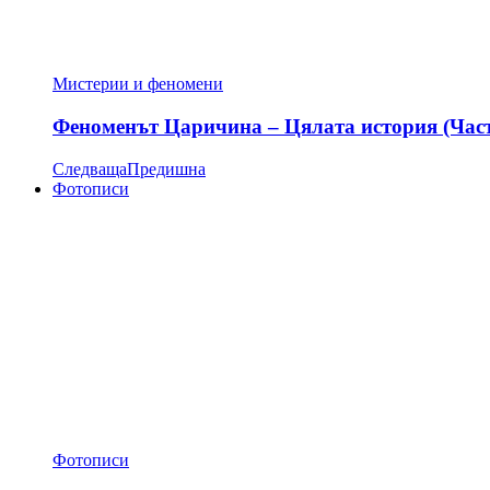
Мистерии и феномени
Феноменът Царичина – Цялата история (Час
Следваща
Предишна
Фотописи
Фотописи