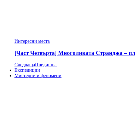
Интересни места
[Част Четвърта] Многоликата Странджа – пла
Следваща
Предишна
Експедиции
Мистерии и феномени