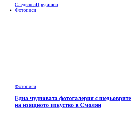
Следваща
Предишна
Фотописи
Фотописи
Една чудновата фотогалерия с шедьоврите
на изящното изкуство в Смолян