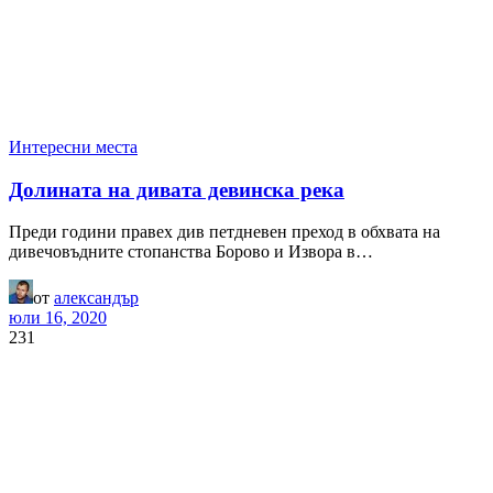
Интересни места
Долината на дивата девинска река
Преди години правех див петдневен преход в обхвата на
дивечовъдните стопанства Борово и Извора в…
от
александър
юли 16, 2020
231