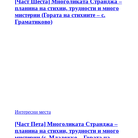
[Част Шеста] Многоликата Странджа –
планина на стихии, трудности и много
мистерии (Гората на стихиите – с.
Граматиково)
Интересни места
[Част Пета] Многоликата Странджа –
планина на стихии, трудности и много
мистерии (с. Младежко – Гората на