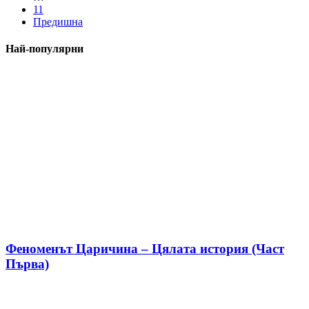
11
Предишна
Най-популярни
Феноменът Царичина – Цялата история (Част
Първа)