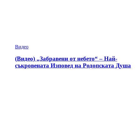
Видео
(Видео) „Забравени от небето“ – Най-
съкровената Изповед на Родопската Душа