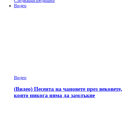
Следваща
Предишна
Видео
Видео
(Видео) Песента на чановете през вековете,
която никога няма да замлъкне