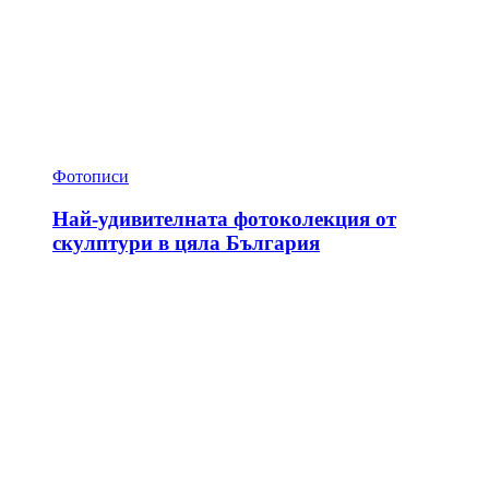
Фотописи
Най-удивителната фотоколекция от
скулптури в цяла България