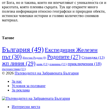
от Бога, но и такива, които ни впечатляват с уникалноста си и
красотата, която пленява сърцата. Тук ще откриете много
полезна информация относно географски и природни обекти,
истински човешки истории и голямо количество снимков
материал.
Тагове
България
(49)
Експедиция Железен
път
(30)
Родопите
(27)
Странджа
(13)
Източни Родопи
(9)
жп линия
(29)
приключения
(18)
каяк
(11)
планина
(11)
пътешествия
(11)
© 2026
Пътеводител на Забравената България
За нас
Условия за ползване
За реклама
Интересни места