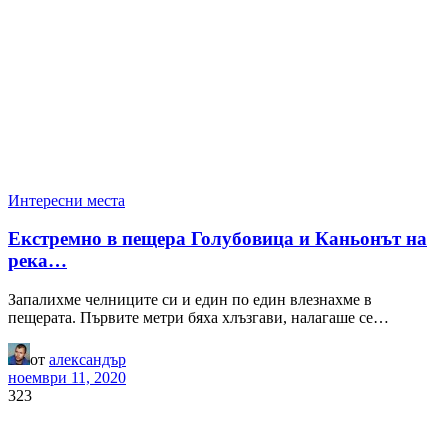
Интересни места
Екстремно в пещера Голубовица и Каньонът на
река…
Запалихме челниците си и един по един влезнахме в
пещерата. Първите метри бяха хлъзгави, налагаше се…
от
александър
ноември 11, 2020
323