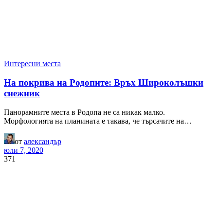
Интересни места
На покрива на Родопите: Връх Широколъшки
снежник
Панорамните места в Родопа не са никак малко.
Морфологията на планината е такава, че търсачите на…
от
александър
юли 7, 2020
371