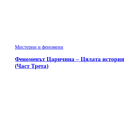
Мистерии и феномени
Феноменът Царичина – Цялата история
(Част Трета)