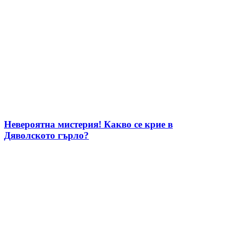
Невероятна мистерия! Какво се крие в
Дяволското гърло?