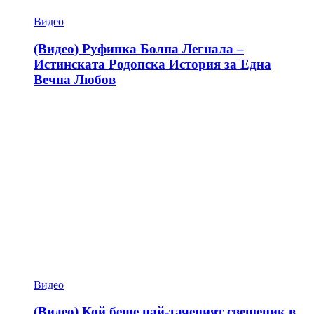
Видео
(Видео) Руфинка Болна Легнала –
Истинската Родопска История за Една
Вечна Любов
Видео
(Видео) Кой беше най-таченият свещеник в