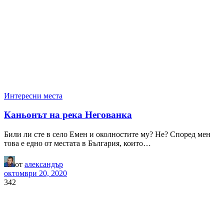
Интересни места
Каньонът на река Негованка
Били ли сте в село Емен и околностите му? Не? Според мен
това е едно от местата в България, които…
от
александър
октомври 20, 2020
342