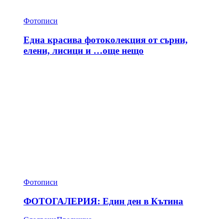
Фотописи
Една красива фотоколекция от сърни,
елени, лисици и …още нещо
Фотописи
ФОТОГАЛЕРИЯ: Един ден в Кътина