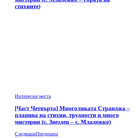
стихиите)
Интересни места
[Част Четвърта] Многоликата Странджа –
планина на стихии, трудности и много
мистерии (с. Звездец – с. Младежко)
Следваща
Предишна