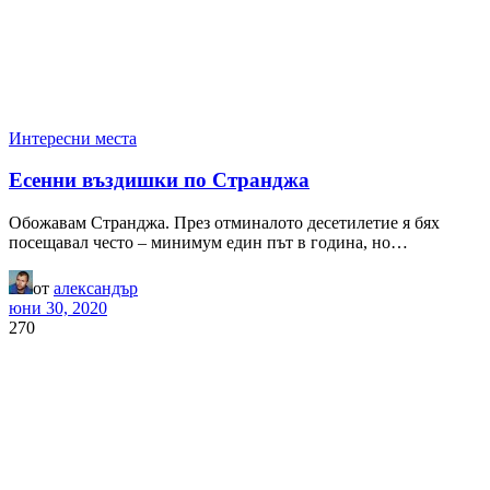
Интересни места
Есенни въздишки по Странджа
Обожавам Странджа. През отминалото десетилетие я бях
посещавал често – минимум един път в година, но…
от
александър
юни 30, 2020
270